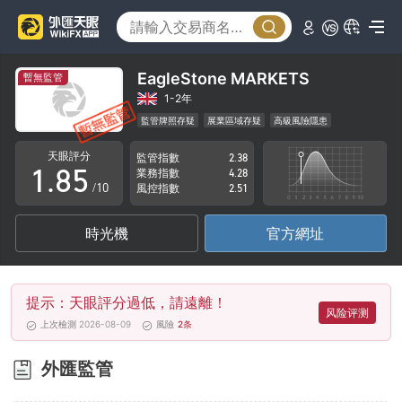
3
0
4
1
5
2
EagleStone MARKETS
暫無監管
6
3
1-2年
監管牌照存疑
展業區域存疑
高級風險隱患
0
7
4
天眼評分
監管指數
2.38
1
.
8
5
業務指數
4.28
/10
風控指數
2.51
2
9
6
時光機
官方網址
3
7
4
8
提示：天眼評分過低，請遠離！
5
9
风险评测
上次檢測 2026-08-09
風險
2
条
6
外匯監管
7