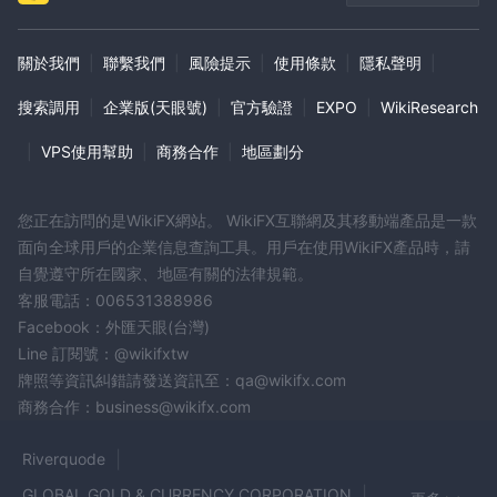
關於我們
|
聯繫我們
|
風險提示
|
使用條款
|
隱私聲明
|
搜索調用
|
企業版(天眼號)
|
官方驗證
|
EXPO
|
WikiResearch
|
VPS使用幫助
|
商務合作
|
地區劃分
您正在訪問的是WikiFX網站。 WikiFX互聯網及其移動端產品是一款
面向全球用戶的企業信息查詢工具。用戶在使用WikiFX產品時，請
自覺遵守所在國家、地區有關的法律規範。
客服電話：006531388986
Facebook：外匯天眼(台灣)
Line 訂閱號：@wikifxtw
牌照等資訊糾錯請發送資訊至：qa@wikifx.com
商務合作：business@wikifx.com
Riverquode
GLOBAL GOLD & CURRENCY CORPORATION