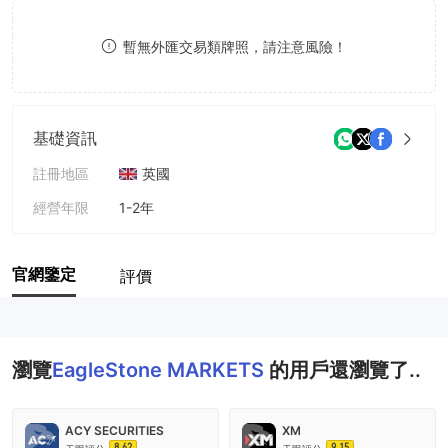
8
暫無外匯交易類牌照，請注意風險！
9
基礎資訊
註冊地區
英國
經營年限
1-2年
公司全稱
EagleStone Markets Ltd
官網鑒定
評價
瀏覽
EagleStone MARKETS
的用戶還瀏覽了..
ACY SECURITIES
XM
8.62
9.15