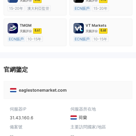
天眼評分
天眼評分
15-20年
澳大利亞監管
ECN賬戶
15-20年
全牌照 (MM)
主標MT4
澳大利亞監管
全牌照 (MM)
主標MT4
TMGM
VT Markets
8.61
8.68
天眼評分
天眼評分
ECN賬戶
10-15年
ECN賬戶
10-15年
澳大利亞監管
全牌照 (MM)
澳大利亞監管
全牌照 (MM)
主標MT4
主標MT4
官網鑒定
eaglestonemarket.com
伺服器IP
伺服器所在地
荷蘭
31.43.160.6
備案號
主要訪問國家/地區
--
--