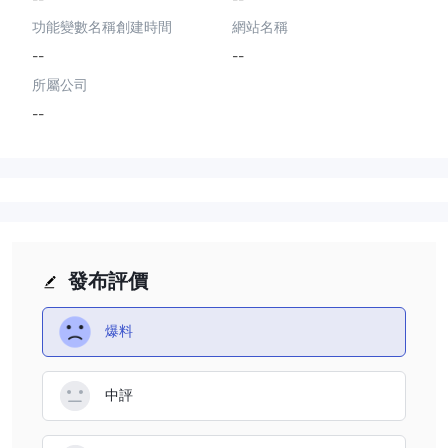
功能變數名稱創建時間
網站名稱
--
--
所屬公司
--
發布評價
爆料
中評