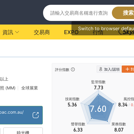
搜索
Switch to browser defau
資訊
交易商
EXPO
行情
加入/認領
評分指數
年以上
監管指數
7.73
照 (MM)
全球展業
|
技術指數
風控
5.36
8.34
/
0
7.60
pac.com.au/
聲譽指數
業務指數
6.33
8.07
時光機