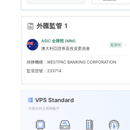
8
7
1
9
8
2
外匯監管
1
9
3
ASIC 全牌照 (MM)
監管中
澳大利亞證券及投資委員會
4
持牌機構：WESTPAC BANKING CORPORATION
5
監管證號：233714
6
VPS Standard
7
不限任何交易商帳戶
8