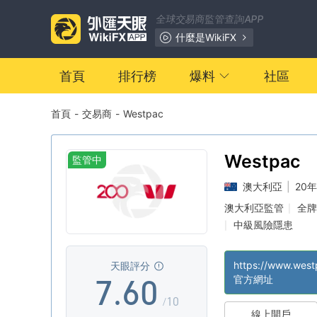
0
全球交易商監管查詢APP
1
0
什麼是WikiFX
2
1
首頁
排行榜
爆料
社區
首頁
-
交易商
-
Westpac
3
2
4
3
Westpac
監管中
澳大利亞
|
20
5
4
澳大利亞監管
全牌
|
中級風險隱患
|
6
5
https://www.west
天眼評分
7
.
6
0
官方網址
/10
線上開戶