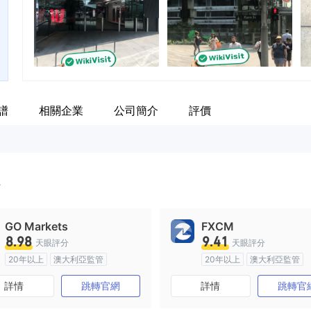
譜
相關企業
公司簡介
評價
.
GO Markets
FXCM
8.98
9.41
天眼評分
天眼評分
20年以上
澳大利亞監管
20年以上
澳大利亞監管
全牌照 (MM)
cTrader
全牌照 (MM)
主標MT4
詳情
跳轉官網
詳情
跳轉官