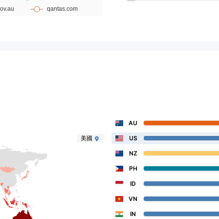
AU
美國
US
NZ
PH
ID
VN
IN