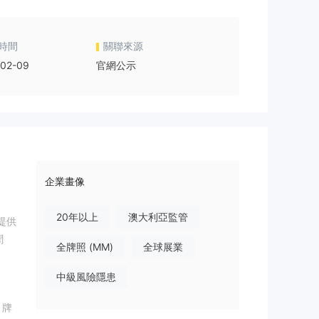
時間
關聯來源
02-09
官網公示
企業畫像
20年以上
澳大利亞監管
提供
聞
全牌照 (MM)
全球展業
中級風險隱患
）牌