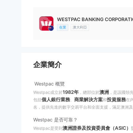
WESTPAC BANKING CORPORATION
在業
澳大利亞
企業簡介
Westpac 概覽
1982年
澳洲
Westpac成立於
，總部位於
，是該國領
個人銀行業務
商業解決方案
投資服務
包括
、
和
在
名，提供先進的數字交易平台和全面支援，滿足澳洲及
Westpac 是否可靠？
澳洲證券及投資委員會（ASIC）
Westpac是受到