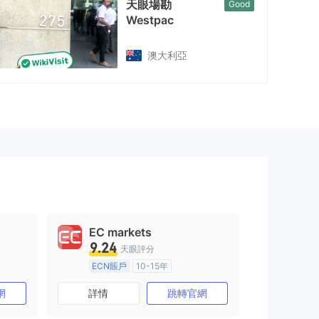
天眼場勘
Good
Westpac
澳大利亞
EC markets
9.24
天眼評分
ECN賬戶
10-15年
澳大利亞監管
全牌照 (MM)
網
詳情
跳轉官網
主標MT4