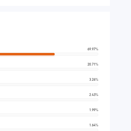
69.97%
20.71%
3.26%
2.43%
1.99%
1.64%