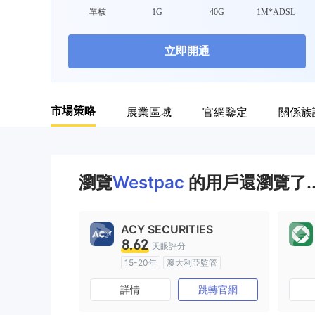
單核
1G
40G
1M*ADSL
9
立即開通
市場策略
展業區域
官網鑒定
關係族
瀏覽
Westpac
的用戶還瀏覽了.
ACY SECURITIES
8.62
天眼評分
15-20年
澳大利亞監管
全牌照 (MM)
主標MT4
詳情
跳轉官網