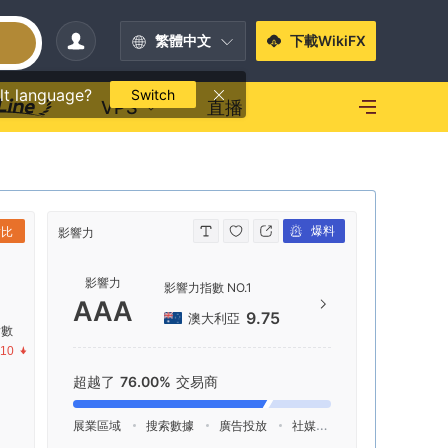
繁體中文
下載WikiFX
lt language?
Switch
VPS
直播
爆料
對比
影響力
聯繫方式
影響力
13
影響力指數 NO.1
AAA
htt
9.75
澳大利亞
指數
C/- 
.10
T, 'W
超越了
76.00%
交易商
ent 
展業區域
搜索數據
廣告投放
社媒指數