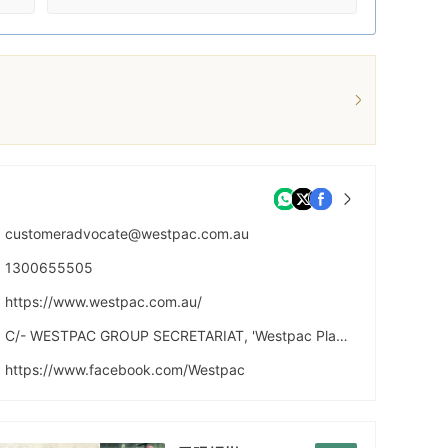
customeradvocate@westpac.com.au
1300655505
https://www.westpac.com.au/
C/- WESTPAC GROUP SECRETARIAT, 'Westpac Place' Level 18, 275 Kent Street SYDNEY NSW 2000
https://www.facebook.com/Westpac