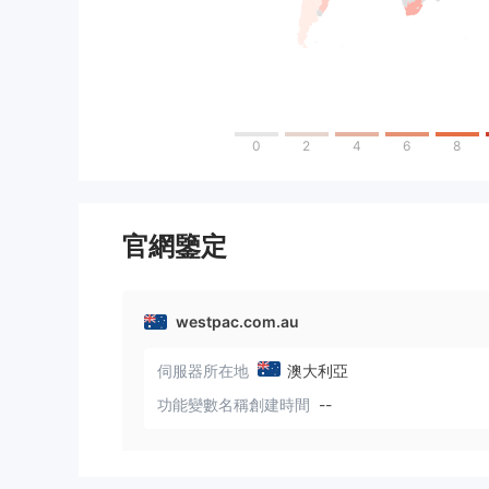
0
2
4
6
8
官網鑒定
westpac.com.au
伺服器所在地
澳大利亞
功能變數名稱創建時間
--