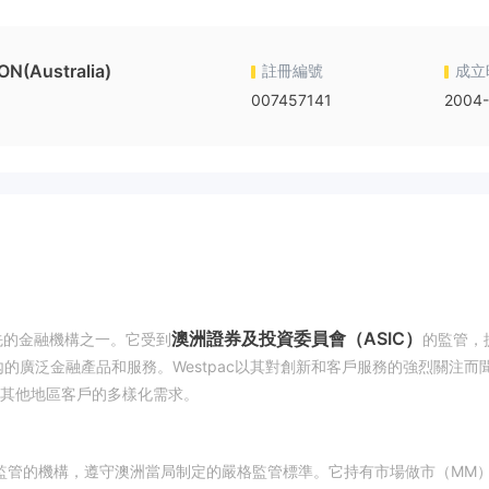
(Australia)
註冊編號
成立
007457141
2004-
澳洲證券及投資委員會（ASIC）
先的金融機構之一。它受到
的監管，
內的廣泛金融產品和服務。Westpac以其對創新和客戶服務的強烈關注而
其他地區客戶的多樣化需求。
監管的機構，遵守澳洲當局制定的嚴格監管標準。它持有市場做市（MM