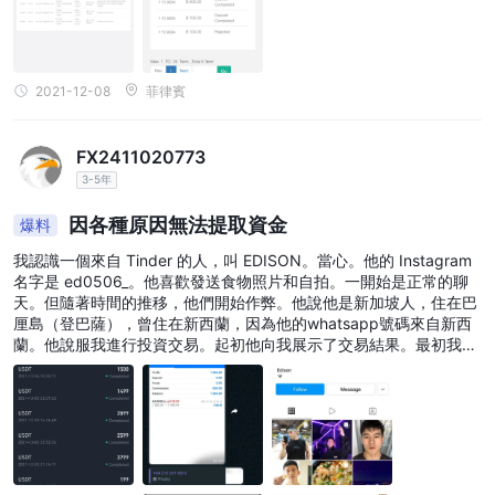
2021-12-08
菲律賓
FX2411020773
3-5年
因各種原因無法提取資金
爆料
我認識一個來自 Tinder 的人，叫 EDISON。當心。他的 Instagram
名字是 ed0506_。他喜歡發送食物照片和自拍。一開始是正常的聊
天。但隨著時間的推移，他們開始作弊。他說他是新加坡人，住在巴
厘島（登巴薩），曾住在新西蘭，因為他的whatsapp號碼來自新西
蘭。他說服我進行投資交易。起初他向我展示了交易結果。最初我被
要求嘗試模擬賬戶，然後被要求存入 100 美元。隨著時間的推移，
越來越多。高達 12501 美元。我只能提取 100 美元。當資金數額較
大，達到29991美元時，資金是不能提現的。我被要求支付 10% 的
貸款餘額費用（1463.2 美元）。然後要求繳納 5% 的稅（1499.55
美元）。然後綠色通道花費 1000 美元以加快流程。我沒有付錢，因
為我覺得這是一個騙局。我感覺像是被催眠了，每筆交易都必鬚髮送
截圖。因為所有的進程都必須按他的命令進行。我覺得很愚蠢。如果