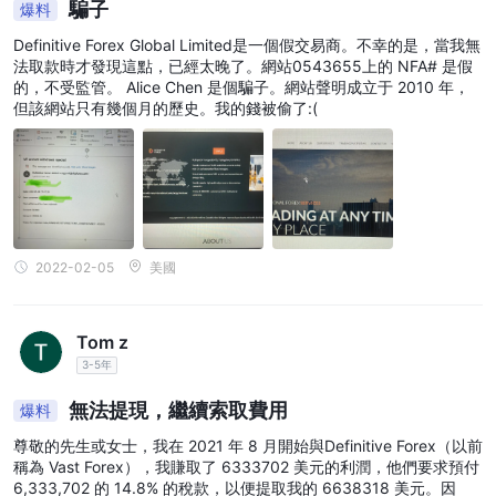
騙子
爆料
Definitive Forex Global Limited是一個假交易商。不幸的是，當我無
法取款時才發現這點，已經太晚了。網站0543655上的 NFA# 是假
的，不受監管。 Alice Chen 是個騙子。網站聲明成立于 2010 年，
但該網站只有幾個月的歷史。我的錢被偷了:(
2022-02-05
美國
Tom z
3-5年
無法提現，繼續索取費用
爆料
尊敬的先生或女士，我在 2021 年 8 月開始與Definitive Forex（以前
稱為 Vast Forex），我賺取了 6333702 美元的利潤，他們要求預付
6,333,702 的 14.8% 的稅款，以便提取我的 6638318 美元。因