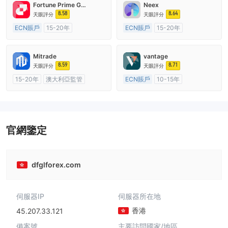
Fortune Prime Global
Neex
8.58
8.64
天眼評分
天眼評分
ECN賬戶
15-20年
ECN賬戶
15-20年
澳大利亞監管
全牌照 (MM)
澳大利亞監管
全牌照 (MM)
主標MT4
主標MT4
Mitrade
vantage
8.59
8.71
天眼評分
天眼評分
15-20年
澳大利亞監管
ECN賬戶
10-15年
全牌照 (MM)
自研
澳大利亞監管
全牌照 (MM)
主標MT4
官網鑒定
dfglforex.com
伺服器IP
伺服器所在地
香港
45.207.33.121
備案號
主要訪問國家/地區