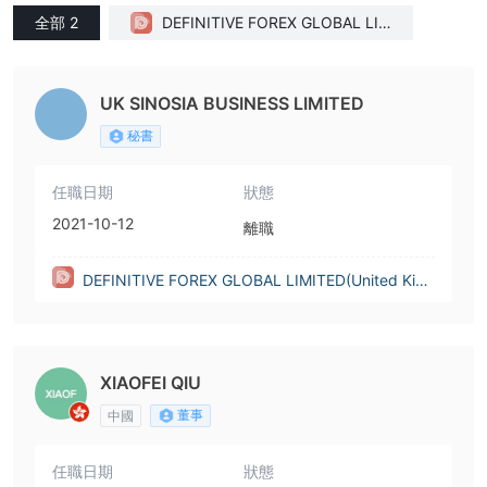
全部 2
DEFINITIVE FOREX GLOBAL LIM
ITED(United Kingdom)
UK SINOSIA BUSINESS LIMITED
秘書
任職日期
狀態
2021-10-12
離職
DEFINITIVE FOREX GLOBAL LIMITED(United King
dom)
XIAOFEI QIU
董事
中國
任職日期
狀態