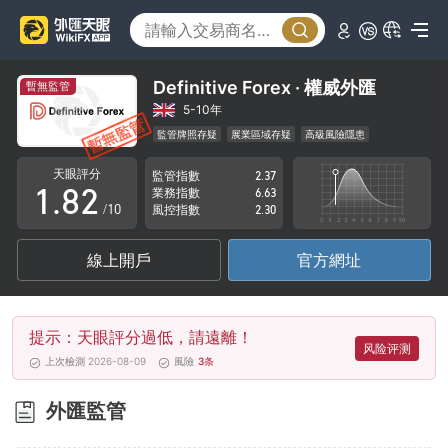
3
4
5
Definitive Forex · 權威外匯
暫無監管
6
0
5-10年
監管牌照存疑
展業區域存疑
高級風險隱患
0
7
1
天眼評分
監管指數
2.37
1
.
8
2
業務指數
6.63
/10
風控指數
2.30
2
9
3
線上開戶
官方網址
3
4
4
5
提示：天眼評分過低，請遠離！
5
6
风险评测
上次檢測 2026-08-09
風險
3
条
6
7
外匯監管
7
8