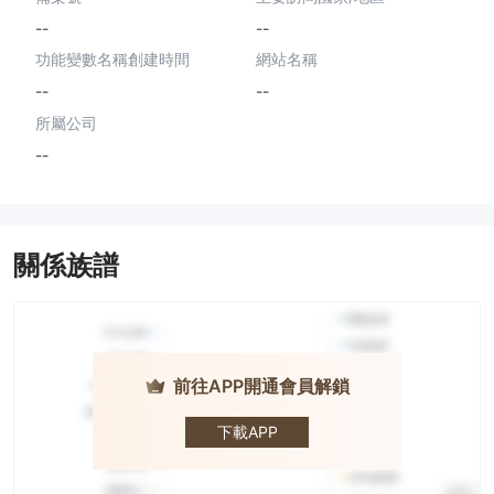
--
--
功能變數名稱創建時間
網站名稱
--
--
所屬公司
--
關係族譜
前往APP開通會員解鎖
Definitive
Forex · 權威
外匯
下載APP