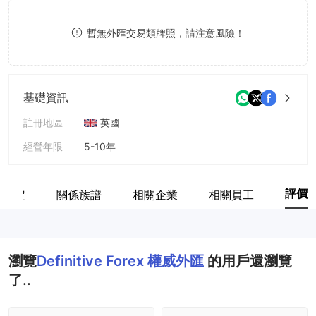
8
9
暫無外匯交易類牌照，請注意風險！
9
基礎資訊
註冊地區
英國
經營年限
5-10年
公司全稱
Definitive Forex Global Limited
評價
網鑒定
關係族譜
相關企業
相關員工
瀏覽
Definitive Forex 權威外匯
的用戶還瀏覽
了..