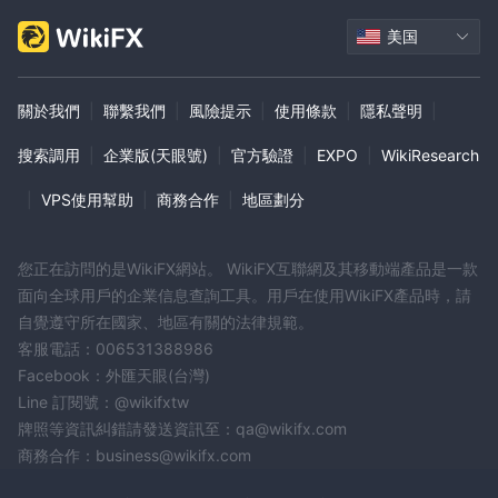
美国
關於我們
|
聯繫我們
|
風險提示
|
使用條款
|
隱私聲明
|
搜索調用
|
企業版(天眼號)
|
官方驗證
|
EXPO
|
WikiResearch
|
VPS使用幫助
|
商務合作
|
地區劃分
您正在訪問的是WikiFX網站。 WikiFX互聯網及其移動端產品是一款
面向全球用戶的企業信息查詢工具。用戶在使用WikiFX產品時，請
自覺遵守所在國家、地區有關的法律規範。
客服電話：006531388986
Facebook：外匯天眼(台灣)
Line 訂閱號：@wikifxtw
牌照等資訊糾錯請發送資訊至：qa@wikifx.com
商務合作：business@wikifx.com