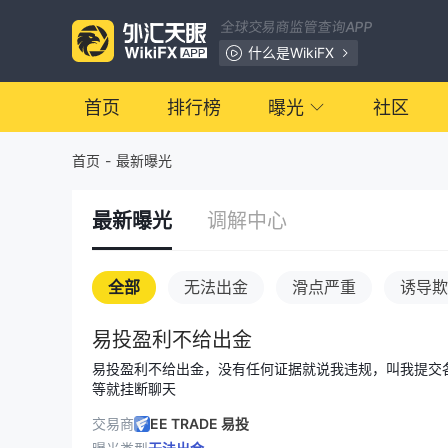
全球交易商监管查询APP
什么是WikiFX
首页
排行榜
曝光
社区
首页
-
最新曝光
最新曝光
调解中心
全部
无法出金
滑点严重
诱导欺
易投盈利不给出金
易投盈利不给出金，没有任何证据就说我违规，叫我提交
等就挂断聊天
交易商
EE TRADE 易投