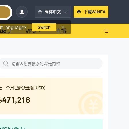
简体中文
下载WikiFX
lt language?
Switch
VPS
直播
近一个月已解决金额(USD)
$471,218
已解决人数(人)