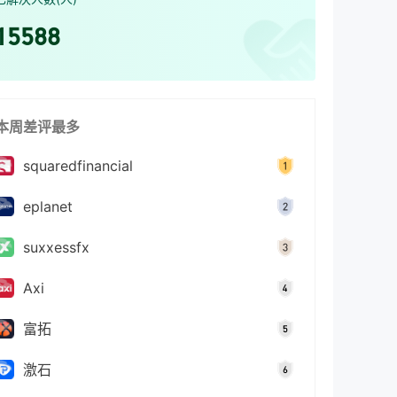
15588
本周差评最多
squaredfinancial
eplanet
suxxessfx
Axi
富拓
激石