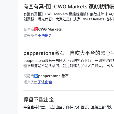
有圖有真相】CWG Markets 贏錢就
有圖有真相】CWG Markets 贏錢就賴帳！無故抹除 $34
刻還錢！曝光內容：大家注意！這家 CWG Markets 
本人在該平台正常交易黃金，獲利後申請出金，竟然被平
方黑箱作業，在沒有任何實質證據的情況下，強行扣除我全額合
交易商
CWG Markets
USD（約合台幣百萬）！ 為了保護隱私，以下公開部分去個資化的帳戶資訊與惡行時
曝光类型
无法出金
間線，遭無故扣款之帳戶資訊投訴券商： CWG Markets 帳戶持有者： 柳先生/女士 交
易帳戶 (MT4)： 667***** 遭黑箱扣除金額： 34,579.43 USD 惡劣手段時間線
07-31 申請出金被拒： 我在後台申請提款 24,800 US
pepperstone激石一自吹大平台的黑心
PW2024073118，平台隨即無故將狀態更改為「拒絕」並強制取消。 202
意指控： 收到合規部（compliance@cwgmarkets.
pepperstone激石一自吹大平台的黑心平台，一到关
稱我利用「跨平台對衝套利」违規交易，直接禁止我交易。 2024-09-23 強行洗
也不知道是不是故意的，就是对赌为了让客户损失， 出
金： 在完全沒經過我許可的情況下，CWG 系統無恥地執行了一筆
被冻结，接着被帽子叔叔请去签保证书，这都忍了，最后
的強制出金操作，直接把我帳戶的利潤洗空。 為什麼說 CWG 是黑箱流氓行徑？球員
发邮件也不回了，拒接沟通了，回复就是找公司法务，永
交易商
pepperstone 激石
兼裁判，拿不出證據： 官方信件叫我自己登入 MT4 拉
希望大家擦亮眼睛，也希望平台帮我追回损失22700美金
曝光类型
无法出金
投資人，所有單據光明磊落。我正式回信質問官方：「哪
麼？」 沒想到官方至今裝聾作啞，根本給不出任何技術依據
則含糊，意在吞款：他們給的合約網址只有罰則，根本沒
停盘不能出金
這就是典型的口袋罪，看到客戶賺大錢就想吞掉！我的訴
據。CWG Markets 必須立刻把扣走的 34,579.43 
平台直接停盘，无法出金，邮件也不回复，直接全部消失
與官方威脅信件，我已整理在檔案 請問CWG.pdf 中；