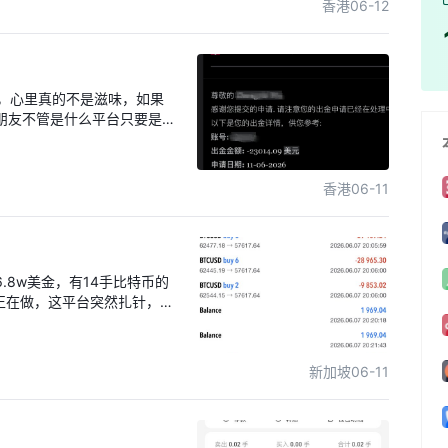
香港
06-12
，心里真的不是滋味，如果
朋友不管是什么平台只要是汇
要想这里赚钱，这些平台不可
愿赌服输的逻辑都没有，还不
，这些外汇平台真的太黑了
香港
06-11
.8w美金，有14手比特币的
但是正在做，这平台突然扎针，扎
仓，别的所有平台和市场都没都
36左右，根本都没跌破
人回，电话打不通，我要追回我
新加坡
06-11
。