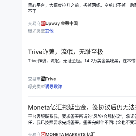
黑心平台，大幅度拉升之前，拔掉网线。空单出不掉。后
不了
交易商
Upway 金荣中国
曝光类型
其他
Trive诈骗，流氓，无耻至极
Trive诈骗，流氓，无耻至极。14.2万美金黑吃黑，连本
交易商
Trive
曝光类型
诱导欺诈
Moneta亿汇拖延出金，签协议后仍无
平台客服联系我，要求签署所谓的“风险/合规协议”，承
任，我已按照要求完成签署。签署完邮件不回出金也不受
长时间未到账。
交易商
MONETA MARKETS 亿汇