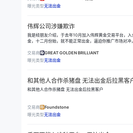
曝光类型
无法出金
伟辉公司涉嫌欺诈
我是经朋友介绍，于去年10月加入伟辉黄金交易平台，入金
金，十二月份始，就不能正常出金，逼迫你推广市场对冲
交易所的华丽外衣，行非法诈骗之实！望香港主管部门行
还参与者本金，还香港黄金交易一片净土！
交易商
GREAT GOLDEN BRILLIANT
曝光类型
无法出金
和其他人合作杀猪盘 无法出金后拉黑客
和其他人合作杀猪盘 无法出金后拉黑客户
交易商
Foundstone
曝光类型
无法出金