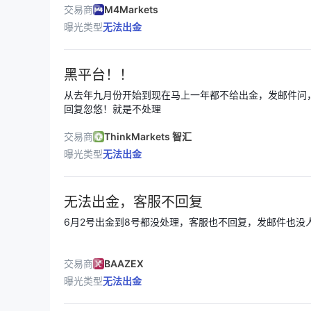
的吗，曝光这家外汇经纪商，利用1：3000的杠杆来吸
交易商
M4Markets
台易，大家千万不要在这个平台易，大家千万不要在这个
曝光类型
无法出金
黑平台！！
从去年九月份开始到现在马上一年都不给出金，发邮件问
回复忽悠！就是不处理
交易商
ThinkMarkets 智汇
曝光类型
无法出金
无法出金，客服不回复
6月2号出金到8号都没处理，客服也不回复，发邮件也没
交易商
BAAZEX
曝光类型
无法出金