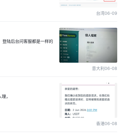
引客户，大家千万不要在这个平
平台易
台湾
06-09
，登陆后台问客服都是一样的
意大利
06-08
人理，
香港
06-08