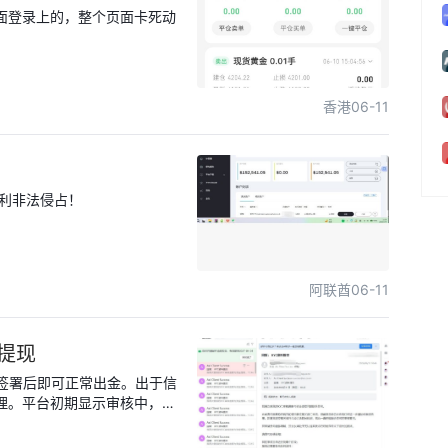
面登录上的，整个页面卡死动
香港
06-11
带利非法侵占！
阿联酋
06-11
法提现
诺签署后即可正常出金。出于信
理。平台初期显示审核中，但