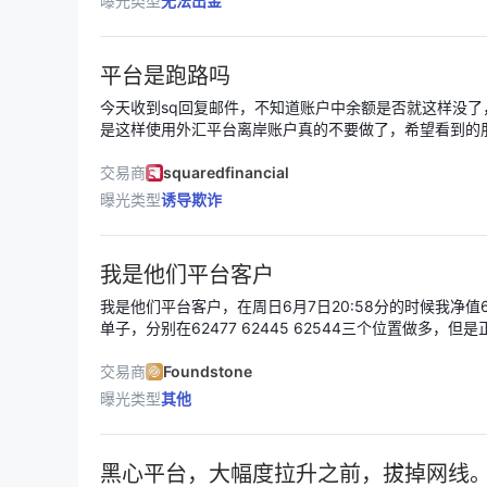
曝光类型
无法出金
平台是跑路吗
今天收到sq回复邮件，不知道账户中余额是否就这样没了
是这样使用外汇平台离岸账户真的不要做了，希望看到的
款个人账户，你开的是离岸账户赶快出金不要再交易了不
能让你赚钱，都是对赌平台。你赚的钱就是平台亏的钱，
交易商
squaredfinancial
如去合法赌场，你在赌场赢了人家还恭恭敬敬的把钱给你
曝光类型
诱导欺诈
我是他们平台客户
我是他们平台客户，在周日6月7日20:58分的时候我净值6
单子，分别在62477 62445 62544三个位置做多，
到50000多，使我强制平仓在57617.64，导致账户爆
这个插针，我当时截图了，人家当时没插针，还是在618
交易商
Foundstone
61000，我会把截图发出来，现在我找平台发邮件，没
曝光类型
其他
的损失
黑心平台，大幅度拉升之前，拔掉网线