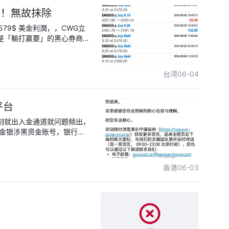
賴帳！無故抹除
,579$ 美金利潤，，CWG立
根本是「輸打贏要」的黑心券商！
台無預警拒絕，隨後更遭到官
法利潤 34,579.43
台湾
06-04
2024-
D，流水號為
平台
4-09-23 惡
com）來信，單方面硬扣帽子，宣
键时刻就出入金通道就问题频出，
劫資
入金银涉黑资金账号，银行卡
 -34,579.43 USD
连我的损失也不赔付 再后来
远是机器人自动官方回复，
取交易紀錄找違規。我身為普通
香港
06-03
一張單子違規？判定細則是什
，完全是他們說了算！ 規
有「如何判定違規」的標準，
求：我有完整的交易與對話證
USD 還給我！詳細的違規爭議對話
而相關的法規與申訴進度也記錄