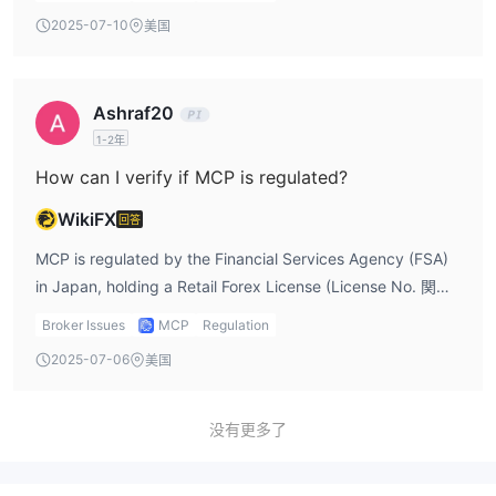
regulatory oversight is a safer choice for investors.
2025-07-10
美国
However, it’s essential to acknowledge that despite being
legit, MCP focuses primarily on hedge funds and private
equity, which may not suit everyone. For a more thorough
Ashraf20
review, I would check MCP review before logging into
1-2年
MCP login to ensure it matches my investment goals.
How can I verify if MCP is regulated?
WikiFX
回答
MCP is regulated by the Financial Services Agency (FSA)
in Japan, holding a Retail Forex License (License No. 関東
財務局長（金商）第490号). This regulation assures that
Broker Issues
MCP
Regulation
MCP operates within strict legal and financial standards,
2025-07-06
美国
providing an added layer of safety for investors. From my
perspective, having this regulatory oversight makes MCP
a reliable option for those looking for a secure investment
没有更多了
platform. Personally, after accessing MCP login, I would
double-check the latest compliance and regulatory