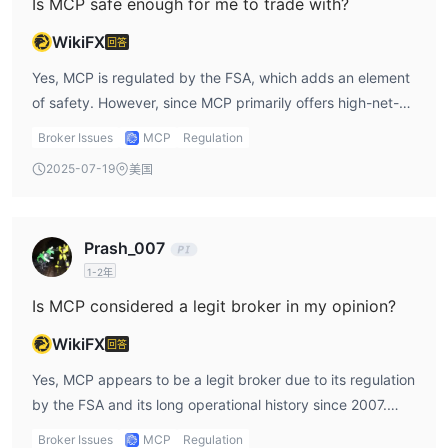
Is MCP safe enough for me to trade with?
WikiFX
回答
Yes, MCP is regulated by the FSA, which adds an element
of safety. However, since MCP primarily offers high-net-
worth services such as hedge fund investments and
Broker Issues
MCP
Regulation
private equity, it’s crucial to consider whether these
2025-07-19
美国
services align with your investment needs. Personally, I
would log into MCP login to review my account and check
if the services match my expectations before making any
Prash_007
major decisions.
1-2年
Is MCP considered a legit broker in my opinion?
WikiFX
回答
Yes, MCP appears to be a legit broker due to its regulation
by the FSA and its long operational history since 2007.
From my experience, any broker with this level of
Broker Issues
MCP
Regulation