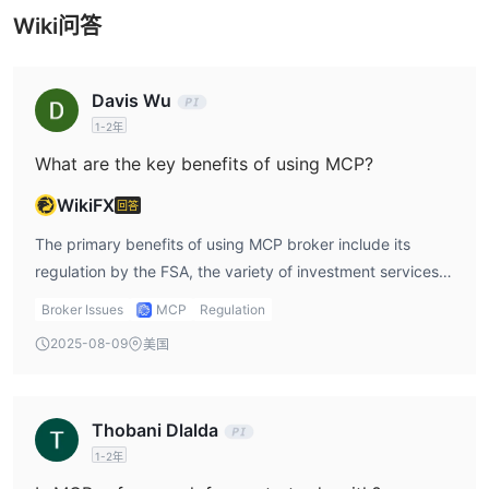
Wiki问答
Davis Wu
1-2年
What are the key benefits of using MCP?
WikiFX
回答
The primary benefits of using MCP broker include its
regulation by the FSA, the variety of investment services it
provides (such as hedge funds and real estate
Broker Issues
MCP
Regulation
investment), and its long operational history since 2007.
2025-08-09
美国
These factors contribute to MCP’s credibility and
trustworthiness. Personally, I value the fact that MCP
broker offers a wide range of investment options, which I
Thobani Dlalda
can explore after logging into MCP login to assess which
1-2年
ones are suitable for my portfolio.