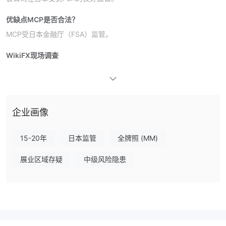
优缺点
MCP是否合法？
MCP受日本金融厅（FSA）监管。
WikiFX现场调查
WikiFX现场调查团队访问了MCP在日本的办公地址，并发现了其实
体办公室。
MCP服务
企业画像
MCP提供多种服务，包括对冲基金投资、私募股权基金投资、风险
投资、ESG/SDGs咨询和房地产投资。
15-20年
日本监管
全牌照 (MM)
展业区域存疑
中级风险隐患