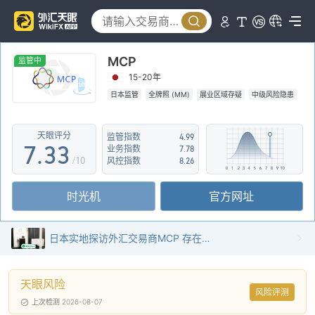
2
3
MCP
4
0
0
监管中
15-20年
5
1
1
日本监管
全牌照 (MM)
展业区域存疑
中级风险隐患
6
2
2
天眼评分
监管指数
4.99
7
.
3
3
业务指数
7.78
/10
风控指数
8.26
8
4
4
时光机
官方网址
9
5
5
6
6
日本实地探访外汇交易商MCP 存在真实展业场所
7
7
天眼风险
8
8
风险评测
上次检测 2026-08-07