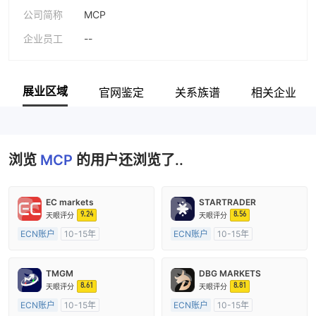
公司简称
MCP
企业员工
--
展业区域
官网鉴定
关系族谱
相关企业
浏览
MCP
的用户还浏览了..
EC markets
STARTRADER
9.24
8.56
天眼评分
天眼评分
ECN账户
10-15年
ECN账户
10-15年
澳大利亚监管
全牌照 (MM)
澳大利亚监管
全牌照 (MM)
主标MT4
主标MT4
TMGM
DBG MARKETS
8.61
8.81
天眼评分
天眼评分
ECN账户
10-15年
ECN账户
10-15年