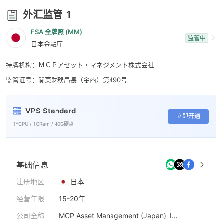
9
9
外汇监管
1
FSA 全牌照 (MM)
监管中
日本金融厅
持牌机构：ＭＣＰアセット・マネジメント株式会社
监管证号：関東財務局長（金商）第490号
VPS Standard
立即开通
1*CPU / 1GRam / 40G硬盘
基础信息
注册地区
日本
经营年限
15-20年
公司全称
MCP Asset Management (Japan), Inc.