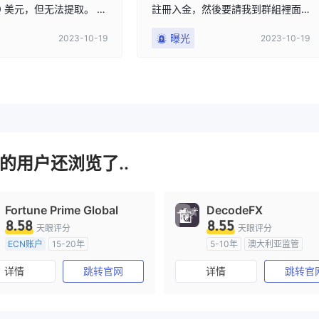
000 美元，但无法提取。 我
註冊入金，然後要請我到群組裡面
无能为力，除非不和他
跟著操作，操作結束後，找藉口不
曝光
2023-10-19
2023-10-19
他们坑我的还回去。 跟
給我出金到帳
 Epro 打交道要小心，他们是
的用户还浏览了..
Fortune Prime Global
DecodeFX
8.58
8.55
天眼评分
天眼评分
ECN账户
15-20年
5-10年
澳大利亚监管
澳大利亚监管
全牌照 (MM)
全牌照 (MM)
主标MT4
详情
跳转官网
详情
跳转官
主标MT4