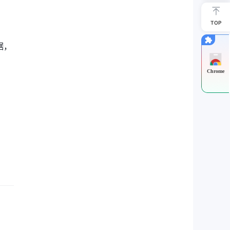
TOP
据，
Chrome