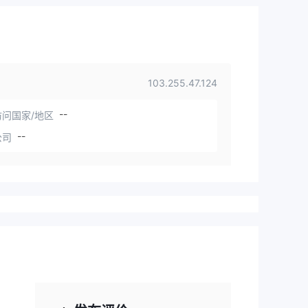
103.255.47.124
--
问国家/地区
--
公司