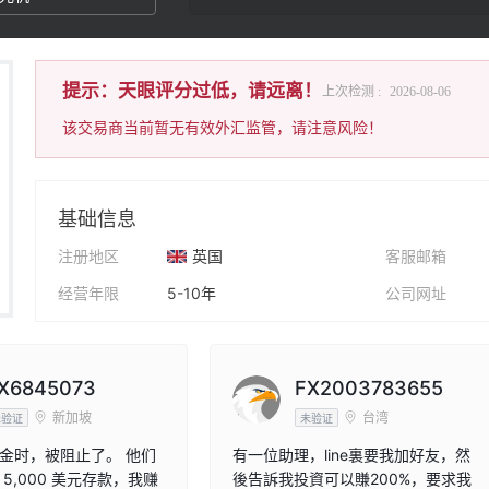
提示：天眼评分过低，请远离！
上次检测 :
2026-08-06
该交易商当前暂无有效外汇监管，请注意风险！
基础信息
注册地区
英国
客服邮箱
经营年限
5-10年
公司网址
公司全称
FITBELA EPRO LIMITED.
公司地址
X6845073
FX2003783655
新加坡
台湾
未验证
未验证
金时，被阻止了。 他们
有一位助理，line裏要我加好友，然
5,000 美元存款，我赚
後告訴我投資可以賺200%，要求我