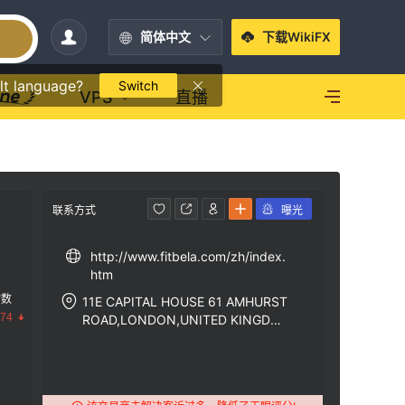
简体中文
下载WikiFX
lt language?
Switch
VPS
直播
联系方式
曝光
http://www.fitbela.com/zh/index.
htm
指数
11E CAPITAL HOUSE 61 AMHURST
.74
ROAD,LONDON,UNITED KINGDO
M E8 1LL