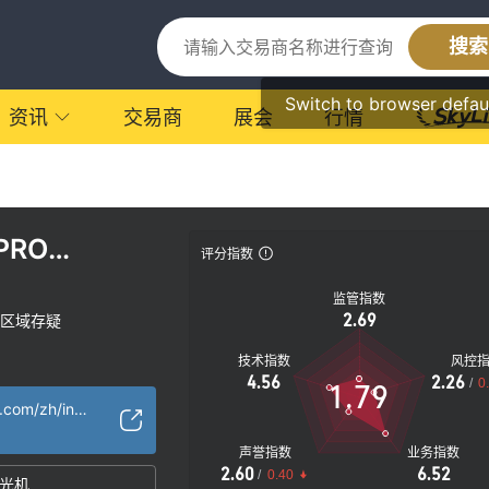
搜索
Switch to browser defau
资讯
交易商
展会
行情
EPRO
评分指数
监管指数
2.69
区域存疑
技术指数
风控
4.56
2.26
/
0
1.79
http://www.fitbela.com/zh/index.htm
声誉指数
业务指数
2.60
6.52
/
0.40
光机