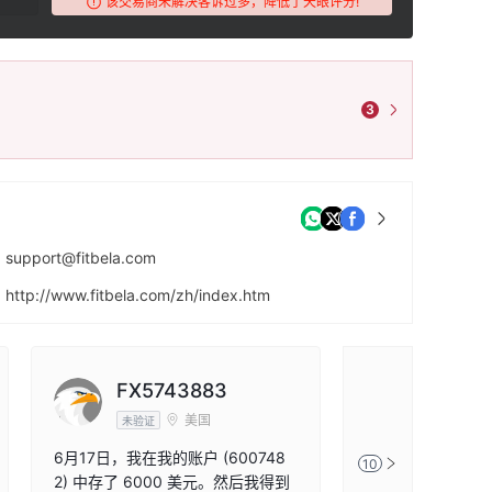
该交易商未解决客诉过多，降低了天眼评分!
3
support@fitbela.com
http://www.fitbela.com/zh/index.htm
11E CAPITAL HOUSE 61 AMHURST ROAD,LONDON,UNITED KINGDOM E8 1LL
FX5743883
FX117
美国
未验证
未验证
6月17日，我在我的账户 (600748
在QQ上被自称孔
10
2) 中存了 6000 美元。然后我得到
了QQ，先以荐股