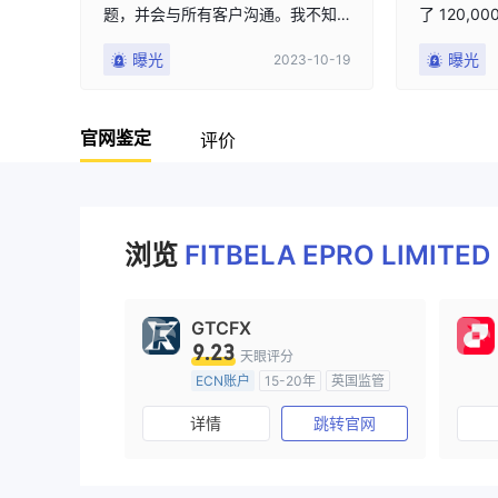
题，并会与所有客户沟通。我不知
了 120,
道发生了什么，我只想拿回我的
有证据，但
曝光
曝光
2023-10-19
钱。
们沟通，把
Fitbela
骗子。
官网鉴定
评价
浏览
FITBELA EPRO LIMITED
GTCFX
9.23
天眼评分
ECN账户
15-20年
英国监管
全牌照 (MM)
主标MT4
详情
跳转官网