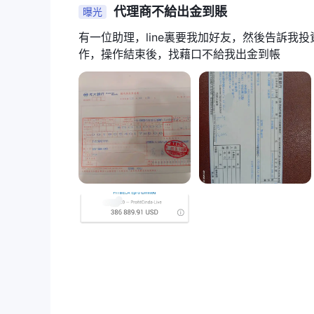
代理商不給出金到賬
曝光
有一位助理，line裏要我加好友，然後告訴我
作，操作結束後，找藉口不給我出金到帳