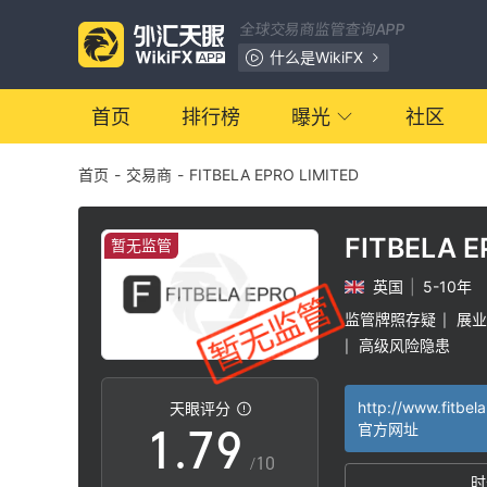
0
2
全球交易商监管查询APP
1
3
什么是WikiFX
2
4
首页
排行榜
曝光
社区
首页
-
交易商
-
FITBELA EPRO LIMITED
3
5
4
6
FITBELA 
暂无监管
LIMITED
英国
|
5-10年
5
7
监管牌照存疑
展业
|
高级风险隐患
|
0
6
8
天眼评分
1
.
7
9
官方网址
/10
时