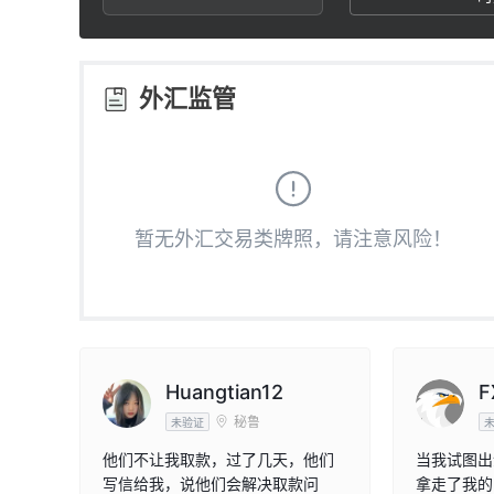
2
8
3
9
外汇监管
4
5
暂无外汇交易类牌照，请注意风险！
6
7
8
Huangtian12
F
秘鲁
未验证
9
他们不让我取款，过了几天，他们
当我试图出
写信给我，说他们会解决取款问
拿走了我的 