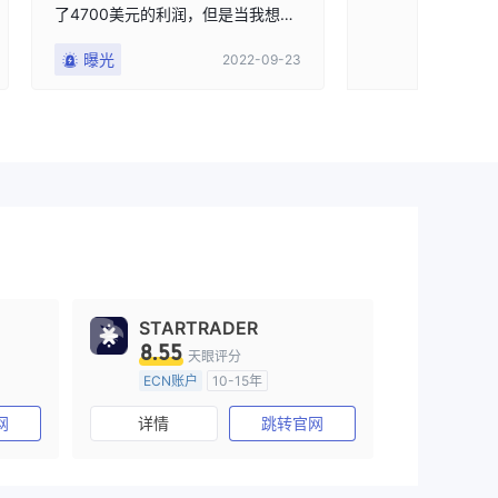
了4700美元的利润，但是当我想提
比特币账户，跟单
款时，我被告知只能提取本金而不
间2022年6月7
曝光
曝光
2022-09-23
能提取利润。我的交易过程没有任
称江开景的线上课堂
何问题，但他们直接封锁了我的账
多，后在1分钟之
户。我抱怨这个平台是一个黑平
6000多点至23
台。远离这个骗局。
29300点导致账
申请账户清零后，账
月15日入金132
申请后，拒绝提现
STARTRADER
8.55
天眼评分
ECN账户
10-15年
澳大利亚监管
全牌照 (MM)
网
详情
跳转官网
主标MT4