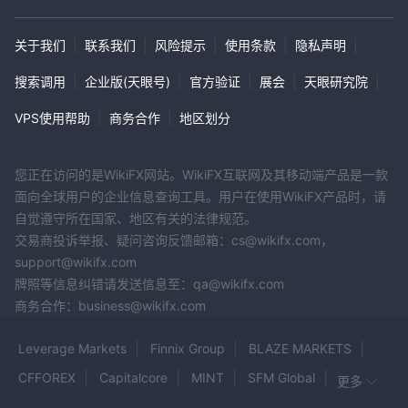
支付。通过与Monoova的API集成，企业可以自动化其整个支付流
程。这意味着在Moneytech下使用Monoova服务的公司具有高效率
关于我们
|
联系我们
|
风险提示
|
使用条款
|
隐私声明
|
和流程化的运营。
搜索调用
|
企业版(天眼号)
|
官方验证
|
展会
|
天眼研究院
|
客户支持
VPS使用帮助
|
商务合作
|
地区划分
Moneytech为其客户提供全面的客户支持系统。您可以通过多种渠
电话号码，即1300
道与他们联系。客户可以直接拨打他们的
858 904。
他们还通过电子邮件提供支持；对于一般支持，您可以
您正在访问的是WikiFX网站。WikiFX互联网及其移动端产品是一款
发送电子邮件至sales@moneytech.com.au
，
而对于交易查
面向全球用户的企业信息查询工具。用户在使用WikiFX产品时，请
txnqueries@monoova.com
。
询，您可以联系
此外，
自觉遵守所在国家、地区有关的法律规范。
Moneytech在社交媒体平台上保持着强大的存在，包括
交易商投诉举报、疑问咨询反馈邮箱：cs@wikifx.com，
Facebook、Twitter、Instagram和LinkedIn，
为客户提供更
support@wikifx.com
联系表格
多的互动途径。客户还可以使用他们官方网站上提供的
与
牌照等信息纠错请发送信息至：qa@wikifx.com
他们取得联系。多样化的渠道表明他们致力于确保客户在需要时获得
商务合作：business@wikifx.com
所需的帮助。
Leverage Markets
Finnix Group
BLAZE MARKETS
结论
CFFOREX
Capitalcore
MINT
SFM Global
更多
Moneytech是一家总部位于澳大利亚的公司，提供多样化的金融和
TRADING 212
PLUNOX
InfyFx
SABLE