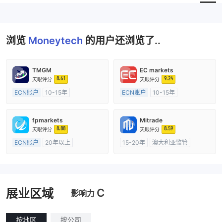
浏览
Moneytech
的用户还浏览了..
TMGM
EC markets
8.61
9.24
天眼评分
天眼评分
ECN账户
10-15年
ECN账户
10-15年
澳大利亚监管
全牌照 (MM)
澳大利亚监管
全牌照 (MM)
主标MT4
主标MT4
fpmarkets
Mitrade
8.88
8.59
天眼评分
天眼评分
ECN账户
20年以上
15-20年
澳大利亚监管
澳大利亚监管
全牌照 (MM)
全牌照 (MM)
自研
主标MT4
C
展业区域
影响力
按地区
按公司