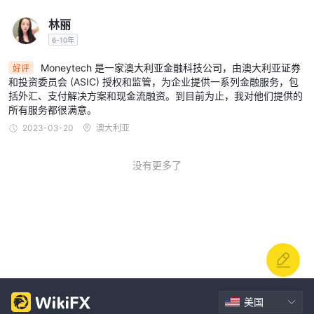
林丽
特色外汇
6-10年
Moneytech的外汇（FX）服务是简单和高效的结合，旨在有效管理
国际贸易业务。他们拥有一系列可信赖的外汇提供商，为个别客户提
Moneytech 是一家澳大利亚金融科技公司，由澳大利亚证券
好评
供个性化解决方案。两个关键提供商是Torfx和Convera。
和投资委员会 (ASIC) 授权和监管，为企业提供一系列金融服务，包
括外汇、支付解决方案和现金流融资。到目前为止，我对他们提供的
Torfx
无转账费用
提供高竞争力的汇率
，并通过其商业在线平台提
所有服务都很满意。
24/7
供
的转账便利。他们提供专属账户管理服务，提供专业见解和
2023-03-20
澳大利亚
量身定制的国际支付和风险管理解决方案。
另一方面，Convera是全球最大的非银行B2B跨境支付提供商之一，
没有更多了
提供全面的服务。他们支持超过200个地区和国家的140多种货币。
他们广泛的全球网络简化和加速国际支付。他们根据个别公司的需求
定制和构建货币风险解决方案，并提供几乎实时的支付以减轻外汇波
动。这些提供商共同为Moneytech的外汇服务使国际贸易运作无
缝。
支付
自动支付
Moneytech集团的子公司Monoova专注于
。Monoova的
美国
平台简化了处理商业交易的流程，使用户能够实时接收、管理和执行