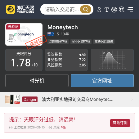
2
3
3
4
4
5
Moneytech
未验证
5
6
5-10年
监管牌照存疑
展业区域存疑
高级风险隐患
0
6
7
天眼评分
监管指数
4.45
1
.
7
8
业务指数
7.22
/10
风控指数
2.05
2
8
9
时光机
官方网址
3
9
4
澳大利亚实地探访交易商Moneytech 办公地点已搬走
Danger
5
提示：天眼评分过低，请远离！
6
风险评测
4
上次检测 2026-08-10
风险
条
7