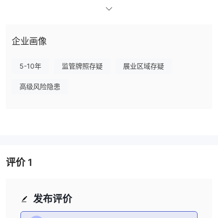
强大的外汇服务。
Moneytech提供
他们提供竞争力的汇率和个性
化解决方案，使客户更容易管理国际交易业务。
企业画像
缺点：
Moneytech的平台具有令人困惑和设计不佳的用户界面。这给用户
5-10年
监管牌照存疑
展业区域存疑
在平台上导航带来了挑战，从而影响了整体的用户体验。
有人怀疑Moneytech可能是一个可疑的克隆公司。尽管该公司声称
高级风险隐患
受澳大利亚证券和投资委员会（ASIC）监管，但这些怀疑可能对投
资者构成潜在风险。
仅适用于在澳大利亚境内的澳大利亚居民。
Moneytech的服务
这种地理限制限制了其客户群体，并降低了全球用户的可访问性。
Moneytech是安全的还是骗局？
评价
1
监管视角：
Moneytech 是一家被澳大利亚证券和投资委员会
“可疑克隆”
（ASIC）确认为
的公司。许可证类型被归类为做市商
（MM），许可证号码为421414。
发布评价
用户反馈：
用户应该查看其他客户的评论和反馈，以获得对经纪人
更全面的了解，或者在信誉良好的网站和论坛上寻找评论。