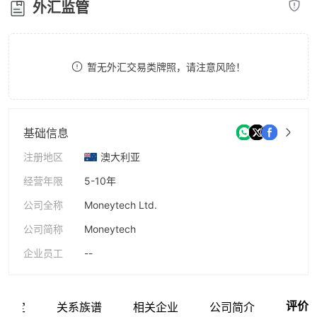
外汇监管
8
9
暂无外汇交易类牌照，请注意风险！
基础信息
注册地区
澳大利亚
经营年限
5-10年
公司全称
Moneytech Ltd.
公司简称
Moneytech
企业员工
--
评价
网鉴定
关系族谱
相关企业
公司简介