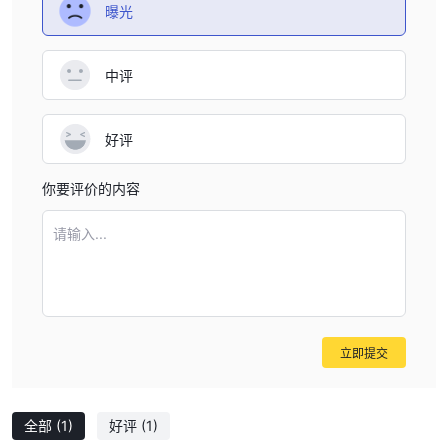
曝光
安全措施：
到目前为止，我们还没有找到关于该经纪人的安全措施
的任何信息。
中评
金融解决方案
Moneytech提供多样化的金融解决方案，旨在满足广泛的业务需
好评
求。这些包括：
贸易金融：这使得企业能够高效地进行国际交易。它为参与贸易的买
你要评价的内容
家和卖家提供了必要的资金和保证，从而促进了无缝的业务运作。
债务融资：这是一种融资机制，允许企业利用其债务账本并获得快速
请输入...
现金，而不是等待客户的付款。这可以促进改善现金流管理。
期限贷款融资：
Moneytech 提供期限贷款，即具有指定还款计划
和固定到期日的贷款协议。这对于寻求长期资金用于扩张或资本支出
的企业非常有用。
设备融资：该解决方案旨在帮助企业购买、更新或改装必要的设备或
立即提交
机械，以提高生产力，而无需进行大额的前期投资。
信用额度：
一种灵活的融资选择，允许企业在需要时从预定金额中
提取资金。它类似于信用卡，为企业提供现金流，以支付短期费用或
全部
(1)
好评
(1)
抓住投资机会。