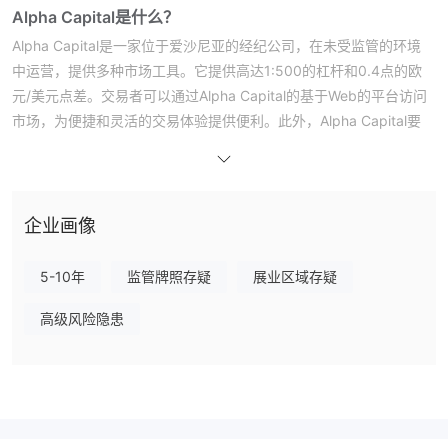
Alpha Capital是什么？
Alpha Capital是一家位于爱沙尼亚的经纪公司，在未受监管的环境
中运营，提供多种市场工具。它提供高达1:500的杠杆和0.4点的欧
元/美元点差。交易者可以通过Alpha Capital的基于Web的平台访问
市场，为便捷和灵活的交易体验提供便利。此外，Alpha Capital要
求最低存款为$250。
如果您有兴趣，我们邀请您继续阅读即将发布的文章，我们将从各个
角度对该经纪商进行全面评估，并为您提供组织良好、简洁明了的信
息。文章结束时，我们将提供简洁的摘要，以便您全面了解经纪商的
企业画像
关键特点。
5-10年
监管牌照存疑
展业区域存疑
优点和缺点
优点：
- 竞争性点差：Alpha Capital提供从0.4点起的低点差，通过降低交
高级风险隐患
易成本，增加了盈利潜力。
- 免佣金交易：交易中没有佣金使交易者能够执行交易而不产生额外
费用，特别适合频繁交易者。
- 多种市场工具：Alpha Capital提供多种市场工具，包括货币对、股
票、指数、加密货币和大宗商品，满足不同的交易偏好。