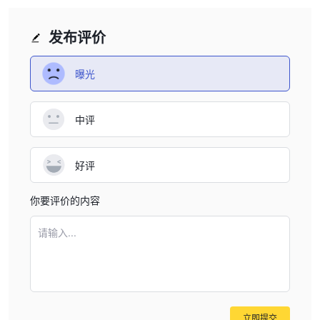
缺点：
发布评价
- 未受监管的状态：Alpha Capital在未受监管的环境中运营，引发对
投资者保护和监管的担忧，可能使交易者面临更高的风险。
曝光
- 网站无法访问：关于官方网站无法访问的报道引发了对Alpha
Capital交易平台可靠性和稳定性的质疑，可能影响交易体验和投资
者信心。
中评
Alpha Capital是合法的还是诈骗？
好评
由于几个关键因素，与Alpha Capital进行投资存在显著风险，主要
源于对其运营的有效监管的缺乏。在没有政府或金融机构的监督下，
你要评价的内容
投资者面临着对Alpha Capital的做法的诚信和问责能力的高度不确
定性。缺乏监管监督使投资者容易受到潜在的不当行为或欺诈活动的
请输入...
侵害，这可能会放大与投资非监管实体相关的固有风险。
此外，Alpha Capital官方网站的不可访问性加剧了对其交易平台的
可靠性和稳定性的担忧。可靠且功能齐全的网站对于投资者获取重要
信息、执行交易和有效管理其账户至关重要。无法访问网站引发了对
Alpha Capital技术基础设施的稳健性以及其为客户提供不间断服务
立即提交