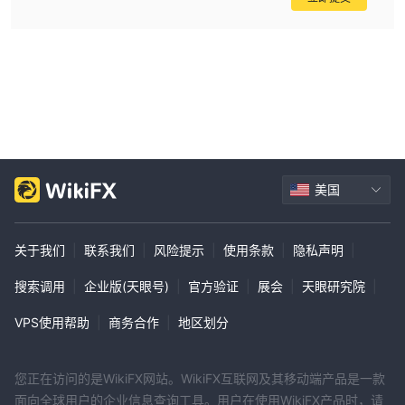
的能力的质疑。
市场工具
Alpha Capital提供多样化的交易工具，这些工具包括：
货币：
-
货币交易，也称为外汇交易，涉及在外汇交易所市场上买
卖不同的货币。交易者可以通过对货币对价格波动的投机来获利。
股票：
-
股票代表公开交易公司的所有权。通过交易股票，投资者
可以买卖上市公司的股票。
指数：
-
指数是衡量特定市场或行业内一组股票或资产表现的基
美国
准。交易指数使投资者能够获得更广泛的市场趋势而不是个别股票，
促进投资组合多样化和风险管理。
关于我们
|
联系我们
|
风险提示
|
使用条款
|
隐私声明
|
加密货币：
-
加密货币是通过密码学保护的数字或虚拟货币，其网
络基于区块链技术。交易加密货币涉及对其与法定货币或其他加密货
搜索调用
|
企业版(天眼号)
|
官方验证
|
展会
|
天眼研究院
|
币的价格波动进行投机，通过波动性和市场趋势获利的机会。
VPS使用帮助
|
商务合作
|
地区划分
大宗商品：
-
大宗商品是可以买卖的原材料或主要农产品，例如黄
金、石油、小麦和咖啡。交易大宗商品使投资者能够对冲通胀、实现
投资组合多样化，并利用全球市场的供需动态。
您正在访问的是WikiFX网站。WikiFX互联网及其移动端产品是一款
面向全球用户的企业信息查询工具。用户在使用WikiFX产品时，请