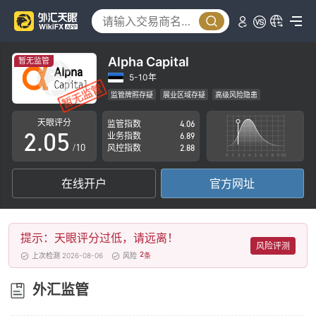
0
1
2
Alpha Capital
暂无监管
0
3
5-10年
监管牌照存疑
展业区域存疑
高级风险隐患
1
4
天眼评分
监管指数
4.06
2
.
0
5
业务指数
6.89
/10
风控指数
2.88
3
1
6
在线开户
官方网址
4
2
7
5
3
8
提示：天眼评分过低，请远离！
6
4
9
风险评测
2
上次检测 2026-08-06
风险
条
7
5
外汇监管
8
6