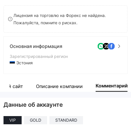
9
7
Лицензия на торговлю на Форекс не найдена.
8
Пожалуйста, помните о рисках.
9
Основная информация
Зарегистрированный регион
Эстония
Период эксплуатации
5-10 лет
Комментарий
ьный сайт
Описание компании
Компания
Alpha Capital
Данные об аккаунте
VIP
GOLD
STANDARD