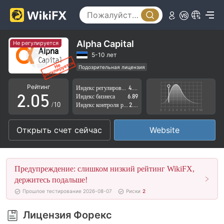
0
1
2
Alpha Capital
Не регулируется
0
3
5-10 лет
Подозрительная лицензия
1
4
Регион деятельности подозрителен
Рейтинг
Индекс регулирования
4.06
Высокие потенциальные риски
2
.
0
5
Индекс бизнеса
6.89
/10
Индекс контроля рисков
2.88
3
1
6
Открыть счет сейчас
Website
4
2
7
5
3
8
Предупреждение: слишком низкий рейтинг WikiFX,
6
4
9
держитесь подальше!
Прошлое тестирование 2026-08-07
Риски
2
7
5
Лицензия Форекс
8
6