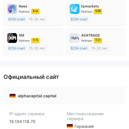
Neex
fpmarkets
8.64
8.88
Рейтинг
Рейтинг
ECN-счет
15-20 лет
ECN-счет
Регулирование в Австралия
20 лет и более
Маркет-Мейкинг (MM)
Регулирование в Австралия
XM
AVATRADE
Основной стандарт MT4
Маркет-Мейкинг (MM)
9.15
9.51
Рейтинг
Рейтинг
Основной стандарт MT4
ECN-счет
15-20 лет
ECN-счет
15-20 лет
Регулирование в Австралия
Регулирование в Австралия
Маркет-Мейкинг (MM)
Маркет-Мейкинг (MM)
Основной стандарт MT4
Основной стандарт MT4
Официальный сайт
alphacapital.capital
IP-адрес сервера
Местонахождение
сервера
18.194.118.70
Германия