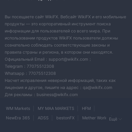
инвесторов уязвимыми для потенциальных
злоупотреблений или мошеннических действий, которые
могут остаться незамеченными, усиливая врожденные
Вы посещаете сайт WikiFX. Вебсайт WikiFX и его мобильные
риски, связанные с инвестированием в нерегулируемые
продукты — это корпоративный инструмент поиска
организации.
информации для пользователей со всего мира. При
недоступность официального веб-сайта
Кроме того,
использовании продуктов WikiFX пользователи должны
Alpha Capital
усугубляет опасения относительно
сознательно соблюдать соответствующие законы и
надежности и стабильности их торговой платформы.
правила страны и региона, в котором они находятся.
Официальный Email：support@wikifx.com；
Надежный и функциональный веб-сайт необходим для
Telegram：77075512308
инвесторов для получения важной информации,
Whatsapp：77075512308
осуществления сделок и эффективного управления своими
Насчет исправления неверной информаций, таких как
счетами. Невозможность доступа к веб-сайту вызывает
лицензия и другое, пишите на адрес：qa@wikifx.com
вопросы о надежности технологической инфраструктуры
Для рекламы：business@wikifx.com
Alpha Capital и их способности предоставлять
бесперебойные услуги клиентам.
WM Markets
MY MAA MARKETS
HFM
Финансовые инструменты
NewEra 365
ADSS
bestonFX
Mether World
Ещё
Alpha Capital предоставляет широкий спектр торговых
Galileo FX
KETTNER
N1CM
EPFX
инструментов, включая: