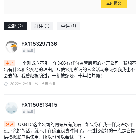
立即提交
全部
(2)
好评
(1)
中评
(1)
FX1153297136
6-10年
一个刚成立不到一年的没有任何监管牌照的外汇公司。我想不
中评
出有什么和它交易的理由，即使它用所谓的入金活动来吸引我我也不
会去的。我曾经被骗过，一朝被蛇咬、十年怕井绳！
2022-12-15
马来西亚
FX1150813415
6-10年
UKBTC这个公司的网站只有英语！如果你和我一样英语水平
好评
没那么好的话，就不用在这里浪费时间了。不过比较好的一点是它提
供模拟账户供使用，所以也可以尝试一下~