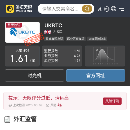
1
2
3
UKBTC
暂无监管
4
2-5年
监管牌照存疑
展业区域存疑
高级风险隐患
0
5
0
天眼评分
监管指数
1.60
1
.
6
1
业务指数
6.26
/10
风控指数
1.72
2
7
2
时光机
官方网址
3
8
3
4
9
4
提示：天眼评分过低，请远离！
5
5
风险评测
2
上次检测 2026-08-09
风险
条
6
6
外汇监管
7
7