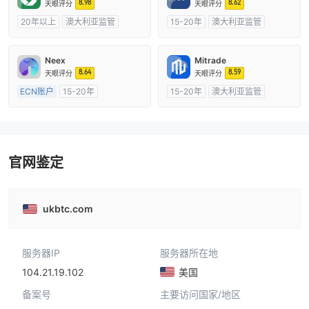
8.98
8.62
天眼评分
天眼评分
20年以上
澳大利亚监管
15-20年
澳大利亚监管
全牌照 (MM)
cTrader
全牌照 (MM)
主标MT4
Neex
Mitrade
8.64
8.59
天眼评分
天眼评分
ECN账户
15-20年
15-20年
澳大利亚监管
澳大利亚监管
全牌照 (MM)
全牌照 (MM)
自研
主标MT4
官网鉴定
ukbtc.com
服务器IP
服务器所在地
104.21.19.102
美国
备案号
主要访问国家/地区