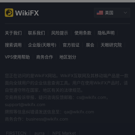
美国
关于我们
|
联系我们
|
风险提示
|
使用条款
|
隐私声明
|
搜索调用
|
企业版(天眼号)
|
官方验证
|
展会
|
天眼研究院
|
VPS使用帮助
|
商务合作
|
地区划分
您正在访问的是WikiFX网站。WikiFX互联网及其移动端产品是一款
面向全球用户的企业信息查询工具。用户在使用WikiFX产品时，请
自觉遵守所在国家、地区有关的法律规范。
交易商投诉举报、疑问咨询反馈邮箱：cs@wikifx.com，
support@wikifx.com
牌照等信息纠错请发送信息至：qa@wikifx.com
商务合作：business@wikifx.com
FIRSTECN
aurra
NPE Market