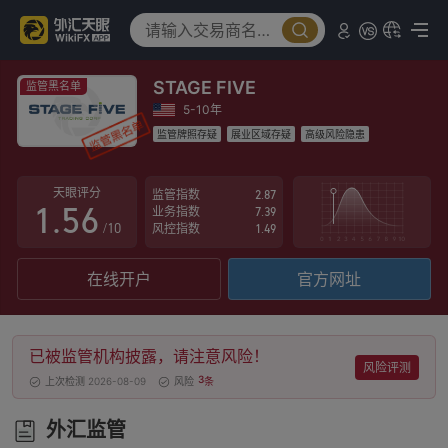
0
1
1
2
STAGE FIVE
2
3
监管黑名单
5-10年
3
4
监管牌照存疑
展业区域存疑
高级风险隐患
0
4
5
天眼评分
监管指数
2.87
1
.
5
6
业务指数
7.39
/10
风控指数
1.49
2
6
7
在线开户
官方网址
3
7
8
4
8
9
已被监管机构披露，请注意风险！
5
9
风险评测
3
上次检测 2026-08-09
风险
条
6
外汇监管