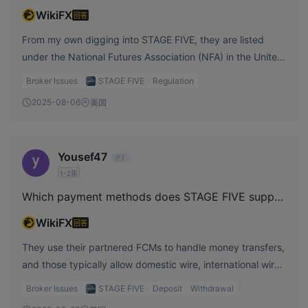
WikiFX
回答
From my own digging into STAGE FIVE, they are listed
under the National Futures Association (NFA) in the United
States with license number 0444666. But the important
Broker Issues
STAGE FIVE
Regulation
part is that their status is marked as “Unverified”. For me,
2025-08-06
美国
that means the registration exists in name but hasn’t been
fully confirmed, so I wouldn’t take it as guaranteed
protection.
Yousef47
1-2年
Which payment methods does STAGE FIVE support?
WikiFX
回答
They use their partnered FCMs to handle money transfers,
and those typically allow domestic wire, international wire,
and ACH for U.S. clients. I personally would confirm the
Broker Issues
STAGE FIVE
Deposit
Withdrawal
options during account setup.