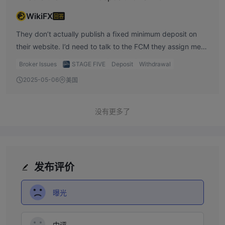
WikiFX
回答
They don’t actually publish a fixed minimum deposit on
their website. I’d need to talk to the FCM they assign me
to (like Dorman or StoneX) to know the exact requirement
Broker Issues
STAGE FIVE
Deposit
Withdrawal
for my account type.
2025-05-06
美国
没有更多了
发布评价
曝光
中评