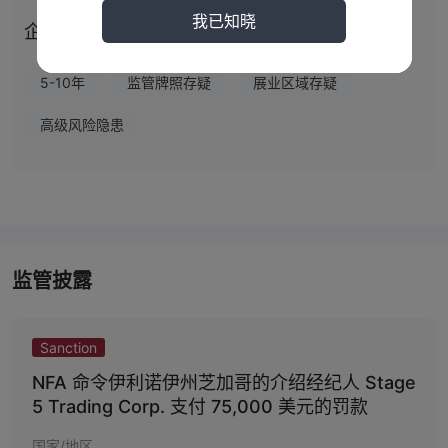
STAGE FIVE 提供期货交易账户，在您开始申请流程后，他们的代表
我已知晓
企业画像
会在24小时内与您联系，讨论您的具体交易需求。他们还提供演示
账户以供练习。
5-10年
监管牌照存疑
展业区域存疑
交易平台
高级风险隐患
存款和取款
STAGE FIVE 通过不同的FCM（期货商）如Dorman、StoneX和
Ironbeam 进行存款和取款，提供国内电汇、国际电汇和ACH（仅限
美国）等选项。
监管披露
Sanction
NFA 命令伊利诺伊州芝加哥的介绍经纪人 Stage
5 Trading Corp. 支付 75,000 美元的罚款
国家/地区