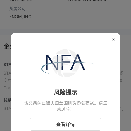
所属公司
ENOM, INC.
企业简介
STAGE FIVE信息
STAGE FIVE总部位于美国，是一家具有“可疑克隆”监管状态的在线
交易平台。他们提供模拟账户和多种期货交易平台，存取款通过像
Dorman、StoneX和Ironbeam这样的FCM进行处理。
风险提示
优缺点
STAGE FIVE是否合法？
该交易商已被美国全国期货协会披露。请注
STAGE FIVE尽管被列为由美国国家期货协会（NFA）监管，许可号
意风险！
为0444666，但其监管状态为“可疑克隆”。
查看详情
账户