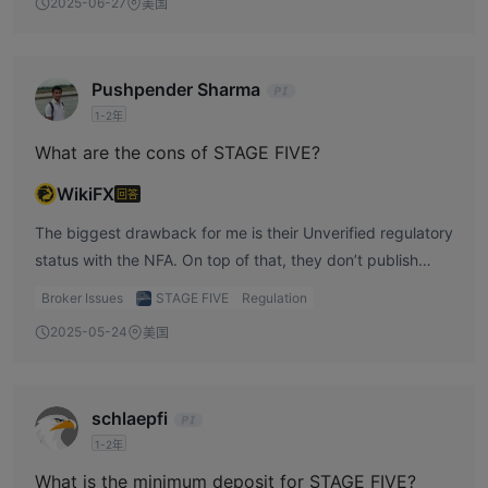
2025-06-27
美国
Pushpender Sharma
1-2年
What are the cons of STAGE FIVE?
WikiFX
回答
The biggest drawback for me is their Unverified regulatory
status with the NFA. On top of that, they don’t publish
their fees, which makes cost comparison harder, and their
Broker Issues
STAGE FIVE
Regulation
contact options are quite limited for a U.S.-based broker.
2025-05-24
美国
schlaepfi
1-2年
What is the minimum deposit for STAGE FIVE?