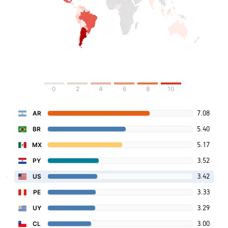
0
2
4
6
8
10
7.08
AR
5.40
BR
5.17
MX
3.52
PY
3.42
US
3.33
PE
3.29
UY
3.00
CL