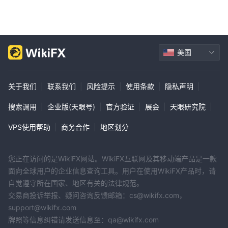
美国
关于我们
|
联系我们
|
风险提示
|
使用条款
|
隐私声明
|
搜索调用
|
企业版(天眼号)
|
官方验证
|
展会
|
天眼研究院
|
VPS使用帮助
|
商务合作
|
地区划分
您正在访问的是WikiFX网站。WikiFX互联网及其移动端产品是一款
面向全球用户的企业信息查询工具。用户在使用WikiFX产品时，请
自觉遵守所在国家、地区有关的法律规范。
交易商投诉举报、疑问咨询反馈邮箱：cs@wikifx.com，
support@wikifx.com
牌照等信息纠错请发送信息至：qa@wikifx.com