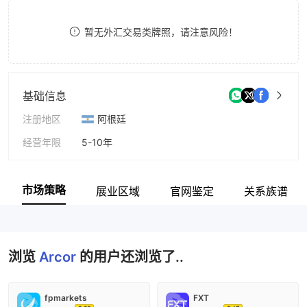
9
7
暂无外汇交易类牌照，请注意风险！
8
9
基础信息
注册地区
阿根廷
经营年限
5-10年
公司全称
Arcor Group
市场策略
展业区域
官网鉴定
关系族谱
浏览
Arcor
的用户还浏览了..
fpmarkets
FXT