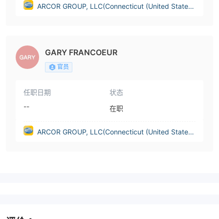
ARCOR GROUP, LLC(Connecticut (United State
s))
GARY FRANCOEUR
官员
任职日期
状态
--
在职
ARCOR GROUP, LLC(Connecticut (United State
s))