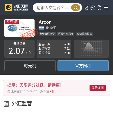
2
3
4
Arcor
暂无监管
0
5
5-10年
监管牌照存疑
区域性交易商
高级风险隐患
1
6
天眼评分
监管指数
4.58
2
.
0
7
业务指数
7.52
/10
风控指数
2.88
3
1
8
时光机
官方网址
4
2
9
5
3
提示：天眼评分过低，请远离！
6
4
风险评测
2
上次检测 2026-08-07
风险
条
7
5
外汇监管
8
6