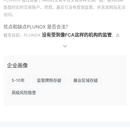
类型的实时交易账户。然而，最近它没有受到监管，并且其网站无法
访问。
优点和缺点
PLUNOX 是否合法？
没有受到像FCA这样的机构的监管
截至目前，PLUNOX
。此
外，其网站无法访问。因此，它可能是一个骗局。
我可以在PLUNOX上交易什么？
60多种外汇交易对、贵金属、指数和大宗商品
PLUNOX 提供
企业画像
交易
。
5-10年
监管牌照存疑
展业区域存疑
账户类型/杠杆
青铜、白金、黄金和银账户
PLUNOX 提供
，最低存款分别为
高级风险隐患
$250
、$50,000、$10,000和$2,000。与其他经纪商相比，这些
手续费相当高。
此外，每种账户提供不同的杠杆比例：青铜账户为1:100，白金账户
1:400
为
，黄金账户为1:300，银账户为1:200。