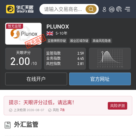
PLUNOX
暂无监管
0
5-10年
监管牌照存疑
展业区域存疑
高级风险隐患
1
天眼评分
监管指数
2.59
2
.
0
0
业务指数
6.45
/10
风控指数
2.81
3
1
1
在线开户
官方网址
4
2
2
5
3
3
提示：天眼评分过低，请远离！
6
4
4
风险评测
2
上次检测 2026-08-07
风险
条
7
5
5
外汇监管
8
6
6