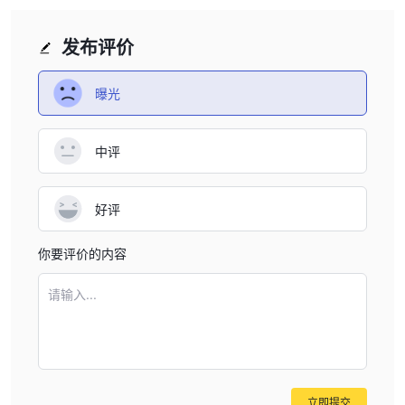
交易平台
基于Web的平台
Plunox提供了一个最基本的交易平台-
，但它无法
发布评价
与行业标准的Metatrader 5相媲美，后者拥有先进的自动化交易功
能。
曝光
客户服务
电话和电子邮件
PLUNOX 通过
提供联系方式。
中评
底线
总之，PLUNOX 是一家外汇交易商，提供多种类的资产。然而，由
好评
于其不受监管的状态和高最低存款要求等不安全的交易条件，不适合
新手。
你要评价的内容
常见问题
请输入...
PLUNOX 安全吗？
不安全。它没有受到监管，其网站也无法访问。
PLUNOX 适合日内交易吗？
不适合。
立即提交