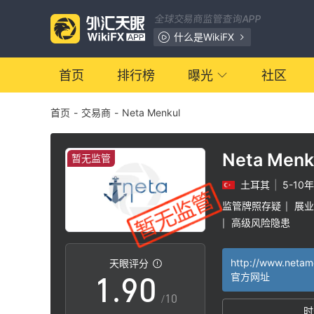
2
全球交易商监管查询APP
3
什么是WikiFX
4
首页
排行榜
曝光
社区
首页
-
交易商
-
Neta Menkul
5
6
Neta Menk
暂无监管
土耳其
|
5-10年
7
监管牌照存疑
展业
|
高级风险隐患
|
0
8
http://www.netam
天眼评分
1
.
9
0
官方网址
/10
时