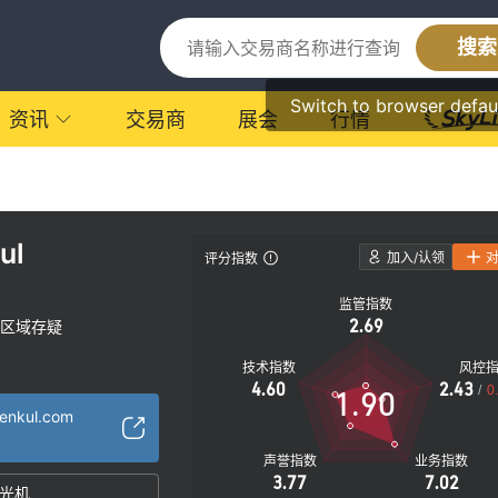
搜索
Switch to browser defau
资讯
交易商
展会
行情
ul
加入/认领
评分指数
监管指数
2.69
区域存疑
技术指数
风控
4.60
2.43
/
0
1.90
enkul.com
声誉指数
业务指数
3.77
7.02
光机