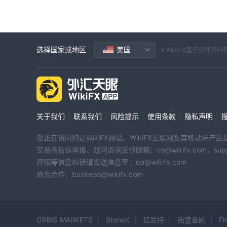
选择国家或地区
美国
※ WikiFX基于公
|
|
|
|
|
关于我们
联系我们
风险提示
使用条款
隐私声明
您正在访问的是WikiFX网站。WikiFX互联网及其移动
交易商投诉举报、疑问咨询反馈邮箱：cs@wikifx.com，support
牌照等信息纠错请发送信息至：qa@wikifx.com
商务合作：business@wikifx.com
ORBIS MARKETS
StoneX
亿兰特
拓盛金融
Fi