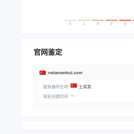
0
2
4
6
8
官网鉴定
netamenkul.com
服务器所在地
土耳其
--
域名创建时间