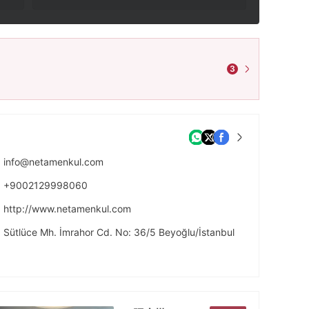
3
info@netamenkul.com
+9002129998060
http://www.netamenkul.com
Sütlüce Mh. İmrahor Cd. No: 36/5 Beyoğlu/İstanbul