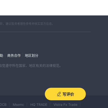
差异，建议投资者理性参考并核实官方信息。
|
|
帮助
商务合作
地区划分
，请自觉遵守所在国家、地区有关的法律规范。
写评价
DCB
Msemc
HQ TRADE
Vistra Fx Trade