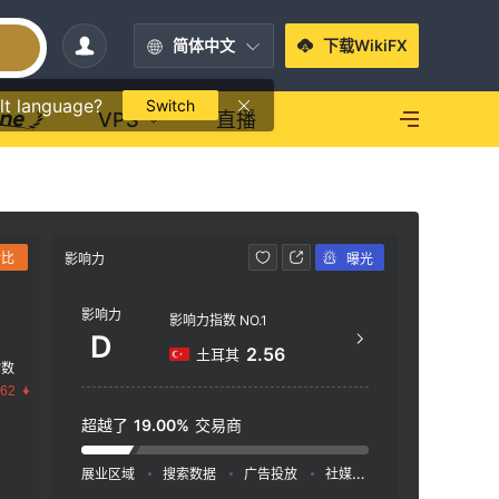
简体中文
下载WikiFX
lt language?
Switch
VPS
直播
对比
影响力
曝光
联系方式
影响力
+90
影响力指数 NO.1
D
htt
2.56
土耳其
指数
Sütl
.62
Beyo
超越了
19.00%
交易商
展业区域
搜索数据
广告投放
社媒指数