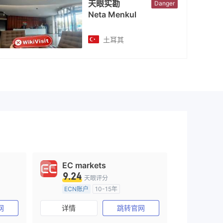
天眼实勘
Danger
Neta Menkul
土耳其
EC markets
9.24
天眼评分
ECN账户
10-15年
澳大利亚监管
全牌照 (MM)
网
详情
跳转官网
主标MT4