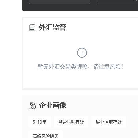
2
1
3
2
外汇监管
4
3
5
4
暂无外汇交易类牌照，请注意风险！
6
5
7
6
企业画像
8
7
5-10年
监管牌照存疑
展业区域存疑
9
8
高级风险隐患