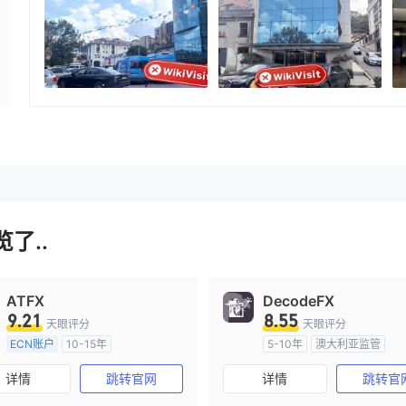
了..
ATFX
DecodeFX
9.21
8.55
天眼评分
天眼评分
ECN账户
10-15年
5-10年
澳大利亚监管
澳大利亚监管
全牌照 (MM)
全牌照 (MM)
主标MT4
详情
跳转官网
详情
跳转官
主标MT4