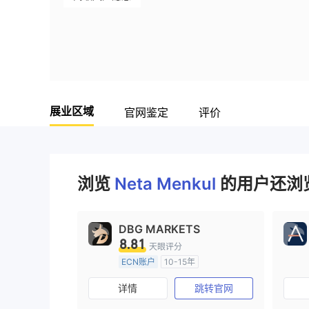
9
展业区域
官网鉴定
评价
浏览
Neta Menkul
的用户还浏览
DBG MARKETS
8.81
天眼评分
ECN账户
10-15年
澳大利亚监管
全牌照 (MM)
详情
跳转官网
主标MT4