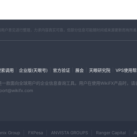
开资料和用户意见进行整理，力求内容真实可靠，但部分信息可能随时间或来源更新而有所
|
|
|
|
|
搜索调用
企业版(天眼号)
官方验证
展会
天眼研究院
VPS使用
端产品是一款面向全球用户的企业信息查询工具。用户在使用WikiFX产品时
@wikifx.com
nnix Group
FXPesa
ANVISTA GROUPS
Ranger Capital
A