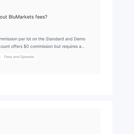
bout BluMarkets fees?
mmission per lot on the Standard and Demo
ount offers $0 commission but requires a
t also has very tight spreads for most assets.
S
Fees and Spreads