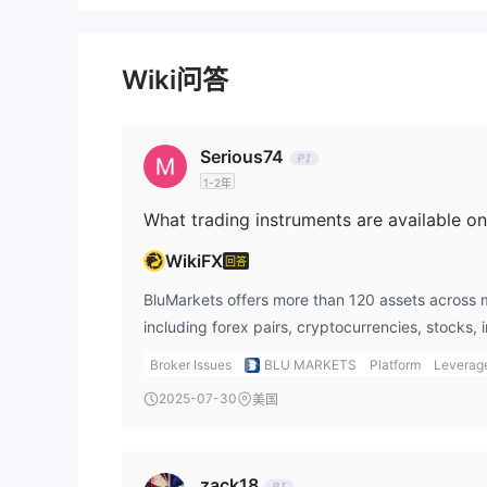
模拟账户账户
除了无风险的
外，Blu Markets
杠杆
Wiki问答
1:500
Blu Markets为所有账户类型提供最大杠杆比例
动的回报。
Serious74
Blu Markets费用
1-2年
Blu Markets表示为账户提供紧密点差和原始点差，
What trading instruments are available o
交易平台
WikiFX
回答
存款和取款
BluMarkets offers more than 120 assets across m
比特币、以太、莱特币、瑞波币
including forex pairs, cryptocurrencies, stocks, 
Blu Markets接受
存款选项
gold, silver, and oil.
Broker Issues
BLU MARKETS
Platform
Leverag
提款选项
2025-07-30
美国
zack18