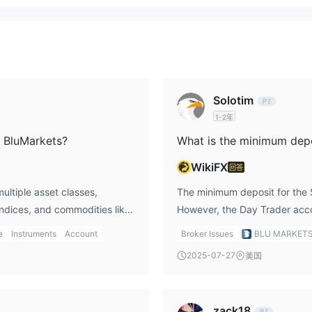
标准账户和日内交易账户
还提供两种实盘账户类型，包括
。
。杠杆的使用可能对您有利，也可能对您不利。杠杆会放大货币汇率有利
Solotim
1-2年
但未提供明确信息。
n BluMarkets?
What is the minimum depo
WikiFX
回答
ultiple asset classes,
The minimum deposit for the 
、狗狗币和T以太币
不收取取款费用
indices, and commodities like
However, the Day Trader acc
支付。Blu Markets
。
e
Instruments
Account
Broker Issues
BLU MARKET
2025-07-27
美国
zack18