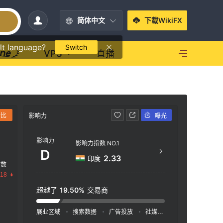
简体中文
下载WikiFX
lt language?
Switch
VPS
直播
对比
影响力
曝光
联系方式
影响力
--
影响力指数 NO.1
D
2.33
印度
指数
.18
超越了
19.50%
交易商
展业区域
搜索数据
广告投放
社媒指数