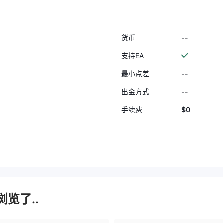
--
货币
支持EA
--
最小点差
--
出金方式
$0
手续费
览了..