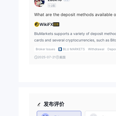
1-2年
What are the deposit methods available 
WikiFX
回答
BluMarkets supports a variety of deposit method
cards and several cryptocurrencies, such as Bi
more.
Broker Issues
BLU MARKETS
Withdrawal
Depos
2025-07-21
美国
发布评价