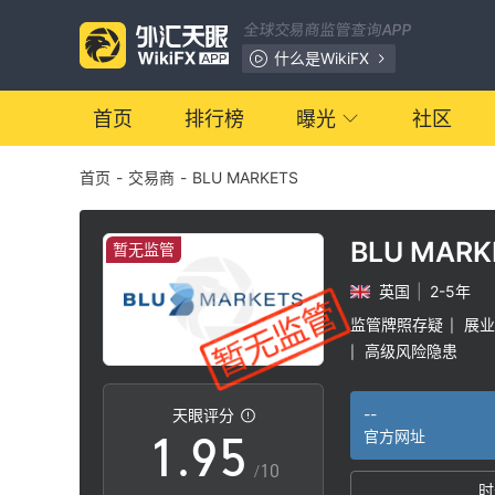
2
全球交易商监管查询APP
3
什么是WikiFX
4
0
首页
排行榜
曝光
社区
首页
-
交易商
-
BLU MARKETS
5
1
6
2
BLU MARK
暂无监管
英国
|
2-5年
7
3
监管牌照存疑
展业
|
高级风险隐患
|
0
8
4
--
天眼评分
1
.
9
5
官方网址
/10
时