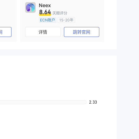
Neex
8.64
天眼评分
ECN账户
15-20年
)
澳大利亚监管
全牌照 (MM)
网
详情
跳转官网
主标MT4
2.33