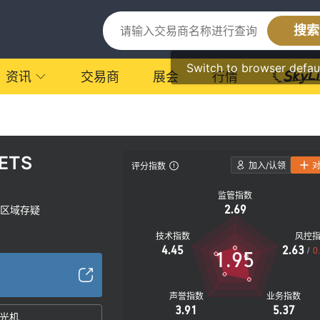
搜索
Switch to browser defau
资讯
交易商
展会
行情
ETS
加入/认领
评分指数
监管指数
2.69
区域存疑
技术指数
风控
4.45
2.63
/
0
1.95
声誉指数
业务指数
3.91
5.37
光机