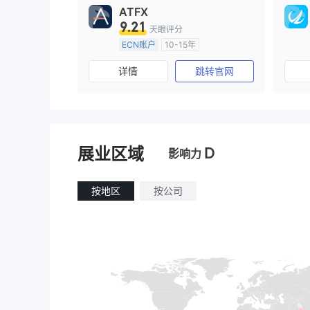
ATFX
9.21
天眼评分
ECN账户
10-15年
澳大利亚监管
全牌照 (MM)
详情
跳转官网
主标MT4
D
展业区域
影响力
按地区
按公司