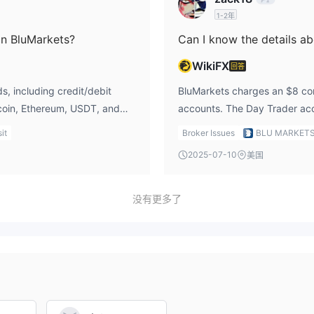
1-2年
on BluMarkets?
Can I know the details a
WikiFX
回答
s, including credit/debit
BluMarkets charges an $8 co
tcoin, Ethereum, USDT, and
accounts. The Day Trader acc
minimum deposit of $25,000. I
it
Broker Issues
BLU MARKET
2025-07-10
美国
没有更多了