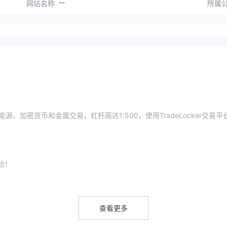
--
网站名称
所属
、能源、加密货币和金属交易，杠杆高达1:500，使用TradeLocker交易平
险！
属交易。
查看更多