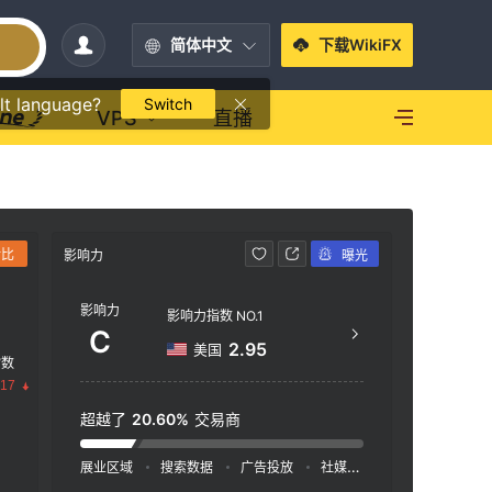
简体中文
下载WikiFX
lt language?
Switch
VPS
直播
对比
影响力
曝光
联系方式
影响力
40
影响力指数 NO.1
C
http
2.95
美国
指数
ncb-
.17
151
超越了
20.60%
交易商
g K
展业区域
搜索数据
广告投放
社媒指数