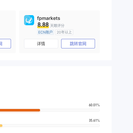
fpmarkets
8.88
天眼评分
ECN账户
20年以上
)
澳大利亚监管
全牌照 (MM)
网
详情
跳转官网
主标MT4
60.01%
35.61%