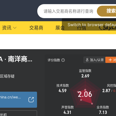
搜索
Switch to browser defau
资讯
交易商
展会
行情
A · 南洋商业
加入/认领
评分指数
监管指数
2.69
区域存疑
技术指数
风控
4.59
2.87
/
0
2.06
https://www.ncbchina.cn/website/ncb-zh/view/main/main.html
声誉指数
业务指数
4.31
7.13
光机