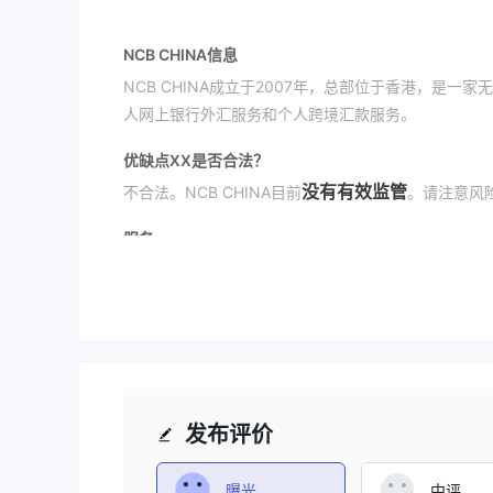
NCB CHINA信息
NCB CHINA成立于2007年，总部位于香港，是
人网上银行外汇服务和个人跨境汇款服务。
优缺点
XX是否合法？
没有有效监管
不合法。NCB CHINA目前
。请注意风
服务
NCB CHINA费用
NCB CHINA提供灵活的费用结构。更多详情请查看
https://www.ncbchina.cn/website/ncb-tw/
平台/应用
发布评价
存款和取款
微信、支付宝、银联与NCB
NCB CHINA接受通过
曝光
中评