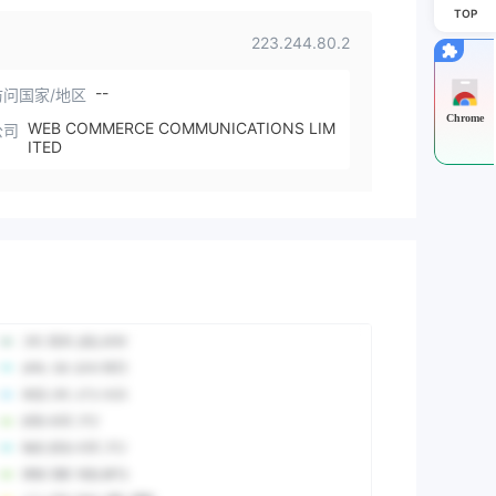
TOP
223.244.80.2
--
问国家/地区
Chrome
WEB COMMERCE COMMUNICATIONS LIM
公司
ITED