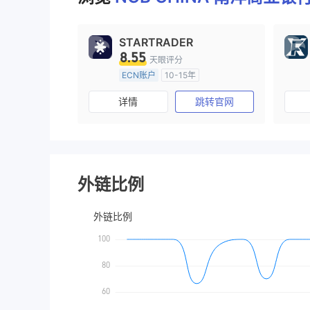
9
STARTRADER
8.55
天眼评分
ECN账户
10-15年
澳大利亚监管
全牌照 (MM)
详情
跳转官网
主标MT4
外链比例