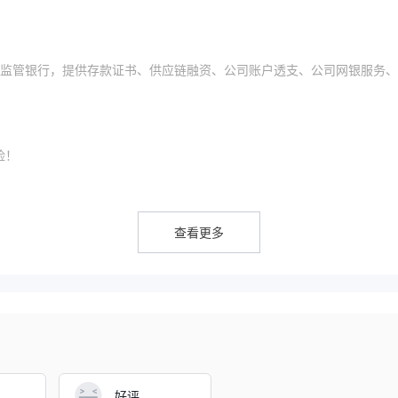
一家无监管银行，提供存款证书、供应链融资、公司账户透支、公司网银服务
险！
查看更多
以下网站：
view/pdf/grsf20240514.pdf
借记卡、信用卡和电子账户
进行支付。但是，存取款处理时间和相关
好评