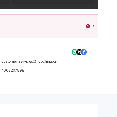
2
customer_services@ncbchina.cn
4008207898
https://www.ncbchina.cn/website/ncb-zh/view/main/main.html