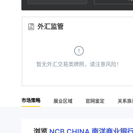
3
1
7
4
2
8
外汇监管
5
3
9
6
4
暂无外汇交易类牌照，请注意风险！
7
5
8
6
市场策略
展业区域
官网鉴定
关系族
9
7
8
浏览
NCB CHINA 南洋商业银