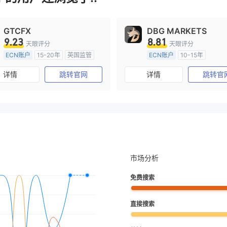
GTCFX
DBG MARKETS
9.23
8.81
天眼评分
天眼评分
ECN账户
15-20年
英国监管
ECN账户
10-15年
全牌照 (MM)
主标MT4
澳大利亚监管
全牌照 (MM
详情
跳转官网
详情
跳转官
主标MT4
市场分析
免费搜索
直接搜索