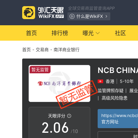
全球交易商监管查询APP
0
什么是WikiFX
1
首页
排行榜
曝光
社区
首页
-
交易商
-
南洋商业银行
2
3
NCB CHIN
暂无监管
银行
香港
|
5-10年
0
4
监管牌照存疑
展业
|
高级风险隐患
|
1
5
天眼评分
2
.
0
6
官方网址
/10
时