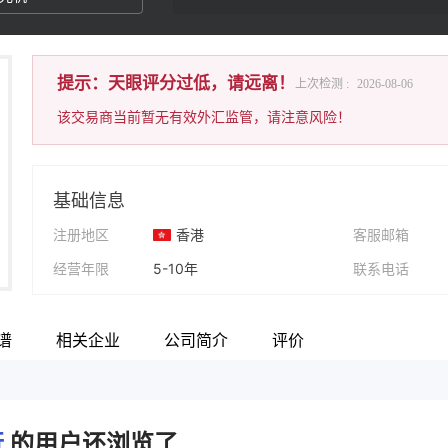
提示：天眼评分过低，请远离！
上次检测 :
2026-08-06
该交易商当前暂无有效外汇监管，请注意风险！
基础信息
注册地区
香港
客服邮箱
经营年限
5-10年
联系电话
公司全称
NANYANG COMMERCIAL BANK (CHINA) LIMITED
公司网址
谱
相关企业
公司简介
评价
行
的用户还浏览了..