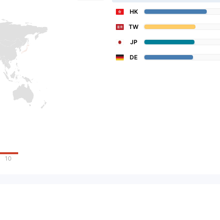
HK
TW
JP
DE
10