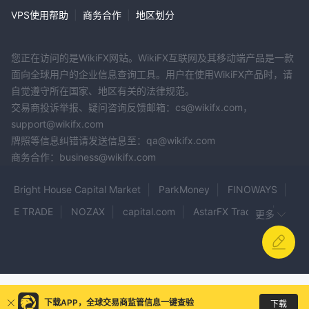
VPS使用帮助
|
商务合作
|
地区划分
您正在访问的是WikiFX网站。WikiFX互联网及其移动端产品是一款
面向全球用户的企业信息查询工具。用户在使用WikiFX产品时，请
自觉遵守所在国家、地区有关的法律规范。
交易商投诉举报、疑问咨询反馈邮箱：cs@wikifx.com，
support@wikifx.com
牌照等信息纠错请发送信息至：qa@wikifx.com
商务合作：business@wikifx.com
Bright House Capital Market
ParkMoney
FINOWAYS
E TRADE
NOZAX
capital.com
AstarFX Trading
更多
Tradshape
Assurity ventures
HOXTON
COSMO MARKETS
Aurum Valores
sedo
BTZ Trading
Fbs Fx Trading
360T
FBS
1STCOIN
WMarkets
WCM
下载APP，全球交易商监管信息一键查验
下载