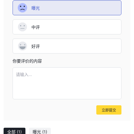
TRADEQUICKOPTION是一个愚蠢的骗局。就像这个黄金买卖计划
一样可疑。如果您想赔钱，请继续将钱交给他们。但如果你是理智
曝光
的，请避免像交易快速选项一样运行的网站。他们是非法投资操作和
骗局。
中评
好评
你要评价的内容
请输入...
立即提交
全部
(1)
曝光
(1)