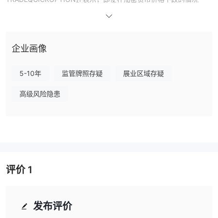
下，他们也使用先进的投资技术来保证丰厚的回报。他们声称投资者
有 100% 的保证，如果他们将钱“投资”于 TRADEQUICKOPTION.
投资计划
企业画像
有4个投资计划提供 TRADEQUICKOPTION总共。 “vip”投资计划承
诺投资2000美元48小时100%回报。他们的实质意思是，如果您投
入 2,000 美元，您将在接下来的 2 天内再获得 2,000 美元。现在，
5-10年
监管牌照存疑
展业区域存疑
这就是人们所说的投资欺诈的描述。当您是一个因为贪婪而喜欢将钱
高级风险隐患
投入此类网站的人时，您会发现自己一直在赔钱。没有交易可以在 2
天内使您的投资翻倍。事实上，即使是最进取的交易者也曾报告说，
当他们将风险加倍时，他们最终会搅动并烧掉他们的账户。
因此，这些“投资计划”基本上是一种吸引金融老手的方式。这与我们
所知道的真正的投资不同。
客户支持
评价
1
可以使用电子邮件联系支持：support@ TRADEQUICKOPTION
.com。但是，电话号码并没有透露，因为trade quick option认为这
个功能是为“vip”客户提供的，这很奇怪和不寻常。
发布评价
风险提示