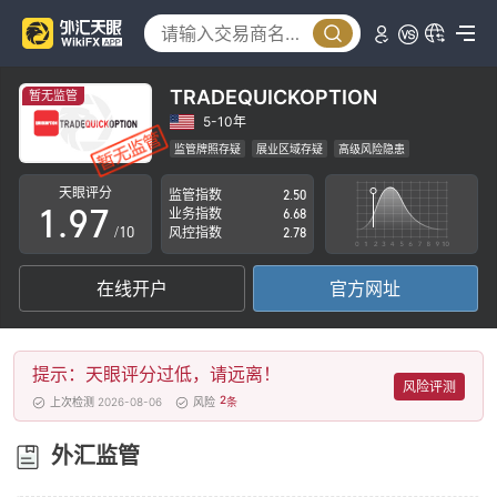
4
2
5
3
6
4
TRADEQUICKOPTION
暂无监管
7
5
5-10年
监管牌照存疑
展业区域存疑
高级风险隐患
0
8
6
天眼评分
监管指数
2.50
1
.
9
7
业务指数
6.68
/10
风控指数
2.78
2
8
在线开户
官方网址
3
9
4
提示：天眼评分过低，请远离！
5
风险评测
2
上次检测 2026-08-06
风险
条
6
外汇监管
7