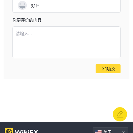
见解和指示性的情感。
好评
安全措施：SEB 采用严格的措施，包括强大的防欺诈系统和严格的
政策。这些措施有助于确保交易安全，防止非法金融活动，为客户提
你要评价的内容
供安全的银行环境。
最终，选择是否与SEB 进行交易是个人的决定。建议您在进行任何
请输入...
实际交易活动之前，仔细权衡风险和回报。
市场工具与服务
SEB 为广泛的客户提供全面的金融服务，包括私人银行、商业银
行、公司银行和私人银行。
立即提交
私人客户
银行服务
SEB 提供各种
，包括发行卡片和管理交易等日常银行需
求。
贷款
此外，他们还提供不同类型的
，包括住房贷款、抵押贷款、车
辆租赁贷款、消费贷款、太阳能板贷款和学生贷款，适用于各种个人
融资需求。
储蓄和投资
他们的服务的一个重要部分是提供多种
选择，让客户有
机会增加财富。
美国