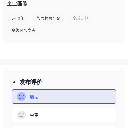
丰富的行业经验
SEB 的一个重要优势是其
，这表明它在多年的时
企业画像
间里对金融市场的趋势和模式具有专业知识、了解和理解。
全面的工具和服务范围
另一个积极的方面是SEB的
，满足私人、
5-10年
监管牌照存疑
全球展业
公司和商业客户的各种金融需求。他们提供从日常银行解决方案、各
种贷款、储蓄、投资选择以及不同类型的保险的广泛选择。
高级风险隐患
非监管机构地
在负面方面，对于SEB 的一个主要关注点是其目前的
位
，这意味着它缺乏任何金融监管机构的监督。缺乏监管机构的存
在引发了对该银行是否遵守标准业务准则以及在提供金融服务方面的
可靠性的质疑，这可能会影响客户的信任因素。
SEB 是安全的还是Scam？
在考虑像SEB 这样的经纪公司或其他平台的安全性时，进行彻底的
发布评价
研究并考虑各种因素非常重要。以下是您可以采取的一些步骤来评估
金融公司的可信度和安全性：
曝光
监管情况：
没有正式的监管规定
SEB 目前
，可能存在资金安全
和客户风险security。
用户反馈：为了了解SEB的客户体验，潜在客户应该在知名网站和论
中评
坛上查看现有客户的评论。这些第一手的accounts可以提供宝贵的