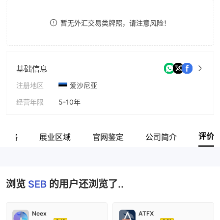
9
7
暂无外汇交易类牌照，请注意风险！
8
9
基础信息
注册地区
爱沙尼亚
经营年限
5-10年
公司全称
AS SEB Pank
评价
场策略
展业区域
官网鉴定
公司简介
浏览
SEB
的用户还浏览了..
Neex
ATFX