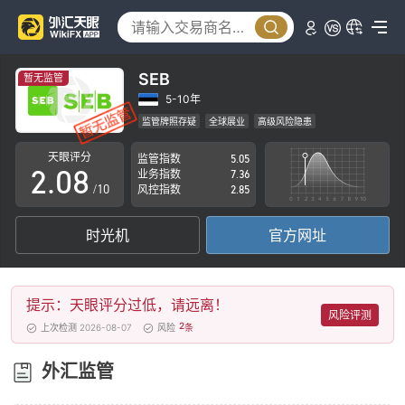
3
4
5
SEB
暂无监管
0
6
5-10年
监管牌照存疑
全球展业
高级风险隐患
1
7
天眼评分
监管指数
5.05
2
.
0
8
业务指数
7.36
/10
风控指数
2.85
3
1
9
时光机
官方网址
4
2
5
3
提示：天眼评分过低，请远离！
6
4
风险评测
2
上次检测 2026-08-07
风险
条
7
5
外汇监管
8
6