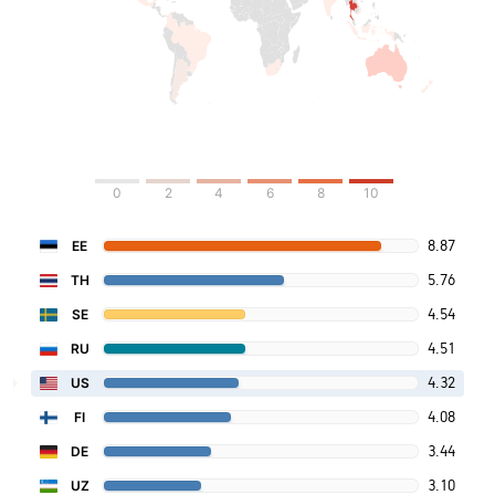
0
2
4
6
8
10
8.87
EE
5.76
TH
4.54
SE
4.51
RU
4.32
US
4.08
FI
3.44
DE
3.10
UZ