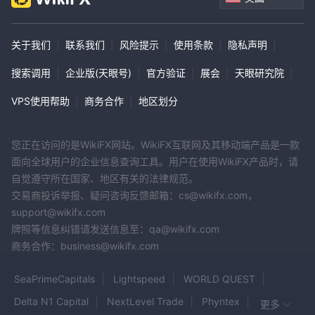
此外，SEB 认识到在财务规划中保险的重要性，因此他们提供人寿
保险和个人保险、贷款保险、家庭、旅行和车辆保险，以满足客户不
关于我们
|
联系我们
|
风险提示
|
使用条款
|
隐私声明
|
同的需求。
搜索调用
|
企业版(天眼号)
|
官方验证
|
展会
|
天眼研究院
|
商业客户
每日银行
这个客户群体可以使用
选项，如支付、银行accounts、卡
VPS使用帮助
|
商务合作
|
地区划分
片、工具和在线服务。
SEB 通过提供租赁、投资、购买、贸易、农业融资、公寓楼融资和
您正在访问的是WikiFX网站。WikiFX互联网及其移动端产品是一款
绿色小额贷款等多种融资选项，支持企业。
面向全球用户的企业信息查询工具。用户在使用WikiFX产品时，请
保险
他们还提供一系列的
产品，如员工保险、车辆和建筑机械保
自觉遵守所在国家、地区有关的法律规范。
险、财产和库存保险，确保企业能够管理潜在风险。
交易商投诉举报、疑问咨询反馈邮箱：cs@wikifx.com，
储蓄和投资
金融风险评估
选项也可用，配合
服务。
support@wikifx.com
牌照等信息纠错请发送信息至：qa@wikifx.com
企业银行客户
商务合作：business@wikifx.com
为企业银行客户提供了一系列投资选择，如外汇、固定收益、股票、
商品和金融衍生品，需要更高的风险承受能力和投资目标。
SeaPrimeCapitals
Lightspeed
WORLD QUEST
商业融资解决方案
也可用于帮助企业管理其财务需求。
Delta N1 Capital
NextLevel Trade
Phyntex
更多
此外，SEB 提供了对大型企业日常运营至关重要的工作资金和结算