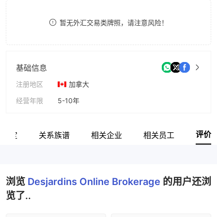
9
7
暂无外汇交易类牌照，请注意风险！
8
9
基础信息
注册地区
加拿大
经营年限
5-10年
公司全称
Desjardins Securities Inc.
评价
网鉴定
关系族谱
相关企业
相关员工
浏览
Desjardins Online Brokerage
的用户还浏
览了..