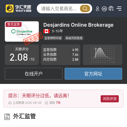
3
4
5
Desjardins Online Brokerage
暂无监管
0
6
5-10年
监管牌照存疑
高级风险隐患
1
7
天眼评分
监管指数
4.90
2
.
0
8
业务指数
7.66
/10
风控指数
2.88
3
1
9
在线开户
官方网址
4
2
5
3
提示：天眼评分过低，请远离！
6
4
风险评测
2
上次检测 2026-08-09
风险
条
7
5
外汇监管
8
6