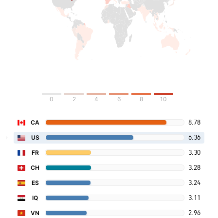
0
2
4
6
8
10
8.78
CA
6.36
US
3.30
FR
3.28
CH
3.24
ES
3.11
IQ
2.96
VN