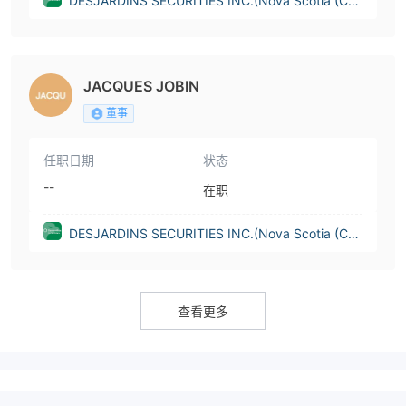
DESJARDINS SECURITIES INC.(Nova Scotia (Can
ada))
JACQUES JOBIN
董事
任职日期
状态
--
在职
DESJARDINS SECURITIES INC.(Nova Scotia (Can
ada))
查看更多