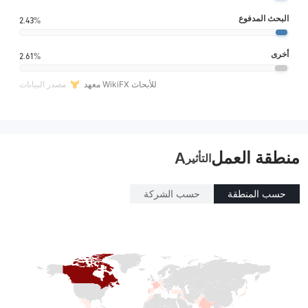
البحث المدفوع
2.43%
أخرى
2.61%
معهد WikiFX للأبحاث
مصدر البيانات
منطقة العمل
A
التأثير
حسب المنطقة
حسب الشركة