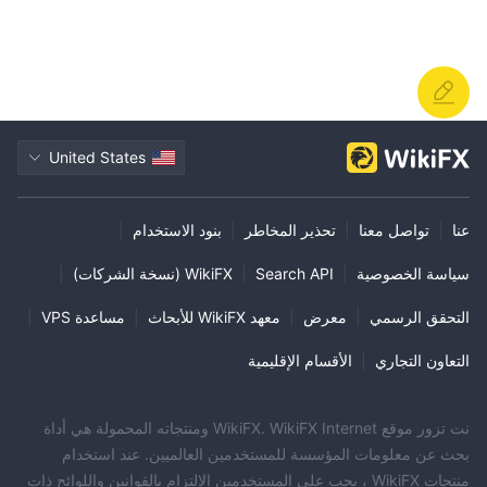
United States
عنا
|
تواصل معنا
|
تحذير المخاطر
|
بنود الاستخدام
|
سياسة الخصوصية
|
Search API
|
WikiFX (نسخة الشركات)
|
التحقق الرسمي
|
معرض
|
معهد WikiFX للأبحاث
|
مساعدة VPS
|
التعاون التجاري
|
الأقسام الإقليمية
نت تزور موقع WikiFX. WikiFX Internet ومنتجاته المحمولة هي أداة
بحث عن معلومات المؤسسة للمستخدمين العالميين. عند استخدام
منتجات WikiFX ، يجب على المستخدمين الالتزام بالقوانين واللوائح ذات