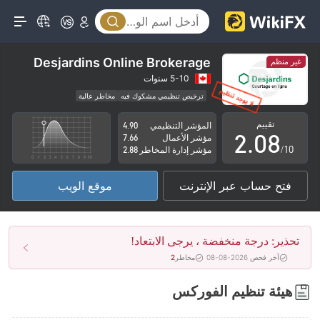
3
4
5
Desjardins Online Brokerage
غير منظم
0
6
5-10 سنوات
ترخيص تنظيمي مشكوك فيه
مخاطر عالية
1
7
تقييم
المؤشر التنظيمي
4.90
2
.
0
8
مؤشر الأعمال
7.66
/10
مؤشر إدارة المخاطر
2.88
3
1
9
فتح حساب عبر الإنترنت
موقع الويب
4
2
5
3
تحذير: درجة منخفضة ، يرجى الابتعاد!
6
4
آخر فحص 2026-08-08
مخاطر
2
7
5
هيئة تنظيم الفوركس
8
6