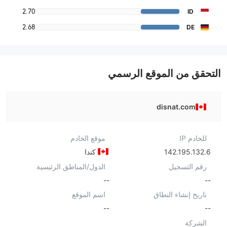
2.70
ID
2.68
DE
التحقق من الموقع الرسمي
disnat.com
للخادم IP
موقع الخادم
142.195.132.6
كندا
رقم التسجيل
الدول/المناطق الرئيسية
--
--
تاريخ إنشاء النطاق
اسم الموقع
--
--
الشركة