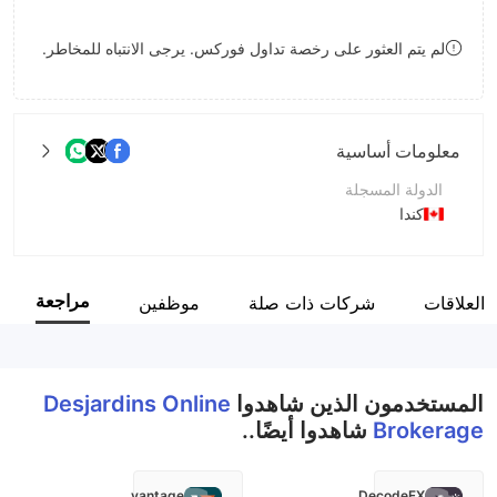
9
7
لم يتم العثور على رخصة تداول فوركس. يرجى الانتباه للمخاطر.
8
9
معلومات أساسية
الدولة المسجلة
كندا
فترة التشغيل
5-10 سنوات
مراجعة
العلاقات
شركات ذات صلة
موظفين
اسم الشركة
Desjardins Securities Inc.
المستخدمون الذين شاهدوا
Desjardins Online
Brokerage
شاهدوا أيضًا..
vantage
DecodeFX