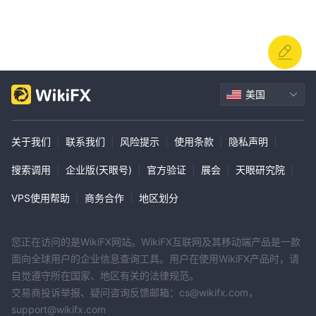
美国
关于我们
|
联系我们
|
风险提示
|
使用条款
|
隐私声明
|
搜索调用
|
企业版(天眼号)
|
官方验证
|
展会
|
天眼研究院
|
VPS使用帮助
|
商务合作
|
地区划分
您正在访问的是WikiFX网站。WikiFX互联网及其移动端产品是一款
面向全球用户的企业信息查询工具。用户在使用WikiFX产品时，请
自觉遵守所在国家、地区有关的法律规范。
交易商投诉举报、疑问咨询反馈邮箱：cs@wikifx.com，
support@wikifx.com