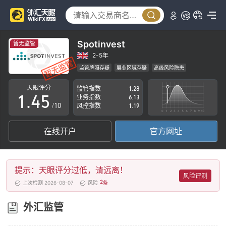
0
0
1
1
2
Spotinvest
暂无监管
2
3
2-5年
监管牌照存疑
展业区域存疑
高级风险隐患
0
3
4
天眼评分
监管指数
1.28
1
.
4
5
业务指数
6.13
/10
风控指数
1.19
2
5
6
在线开户
官方网址
3
6
7
4
7
8
提示：天眼评分过低，请远离！
5
8
9
风险评测
2
上次检测 2026-08-07
风险
条
6
9
外汇监管
7