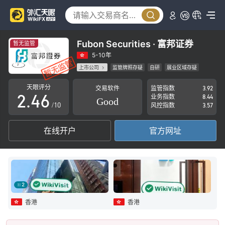
1
0
2
1
3
Fubon Securities · 富邦证券
暂无监管
0
2
4
5-10年
上市公司
监管牌照存疑
自研
展业区域存疑
1
3
5
高级风险隐患
天眼评分
交易软件
监管指数
3.92
2
.
4
6
业务指数
8.44
Good
/10
风控指数
3.57
3
5
7
在线开户
官方网址
4
6
8
5
7
9
6
8
2
7
9
香港
香港
8