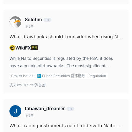
depending on the contract price. For Naito Securities
trading, it's essential to understand how commissions will
Solotim
impact your costs, especially if you’re trading frequently. I
1-2年
suggest double-checking with their customer support
team for a detailed breakdown of fees for your specific
What drawbacks should I consider when using Naito Securities?
trades.
WikiFX
回答
While Naito Securities is regulated by the FSA, it does
have a couple of drawbacks. The most significant
disadvantage is the complicated fee structure, which
Broker Issues
Fubon Securities 富邦证券
Regulation
makes it difficult to estimate the full cost of trading. The
2025-07-25
美国
consignment trading fees, in particular, can vary greatly
based on the contract price, ranging from JPY 2,750 to
JPY 33,550. Additionally, the broker does not offer a
tabawan_dreamer
demo account, which could deter beginners from using
1-2年
the platform. For naito account holders, the absence of a
demo account is a notable limitation, especially for new
What trading instruments can I trade with Naito Securities?
traders who need to practice before risking real money.