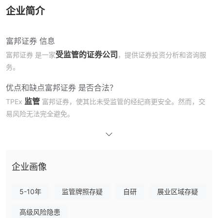
企业简介
富邦证券 信息
受监管的证券公司
富邦证券 是一家
，提供证券投资分析和咨询服
务。
优点和缺点
富邦证券 是否合法？
监管
TPEx
富邦证券，使其比未受监管的经纪商更安全。然而，交
易风险无法完全避免。
服务
证券交易和期货业务
富邦证券 提供指数、外汇、商品和金属的
。
企业画像
富邦证券 费用
$20
最低佣金为
。
5-10年
监管牌照存疑
自研
展业区域存疑
交易平台
高级风险隐患
iOS、Android、Windows 和
富邦证券 提供内置平台，支持