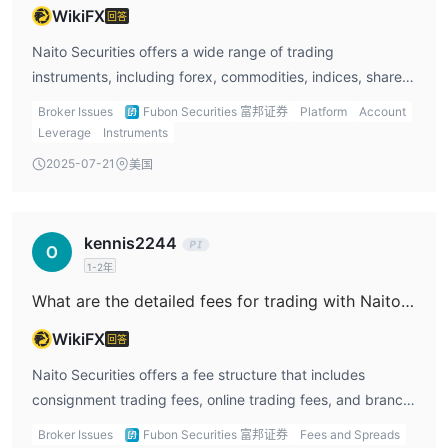
WikiFX
回答
Naito Securities offers a wide range of trading
instruments, including forex, commodities, indices, shares,
bonds, ETFs, and REITs. These assets span global
Broker Issues
Fubon Securities 富邦证券
Platform
Account
markets, including Japan, China, and the US, giving
Leverage
Instruments
traders a wide array of options to diversify their portfolios.
2025-07-21
美国
For nait account holders, this variety is one of the
advantages of trading with Naito Securities trading.
Personally, I like the flexibility to trade across different
kennis2244
asset classes, whether it's stocks or commodities.
1-2年
However, the lack of cryptocurrency trading could be a
What are the detailed fees for trading with Naito Securities?
limitation for traders interested in digital assets.
WikiFX
回答
Naito Securities offers a fee structure that includes
consignment trading fees, online trading fees, and branch
transaction fees. The consignment trading fees can range
Broker Issues
Fubon Securities 富邦证券
Fees and Spreads