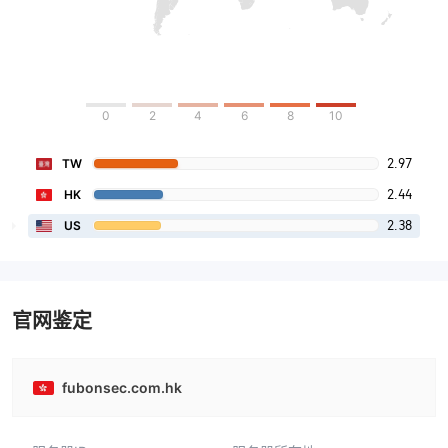
0
2
4
6
8
10
2.97
TW
2.44
HK
2.38
US
官网鉴定
fubonsec.com.hk