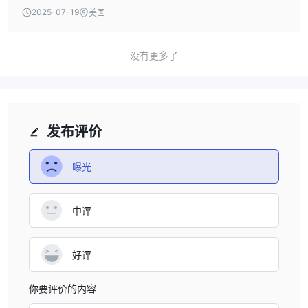
from JPY 2,750 to JPY 33,550, depending on the
2025-07-19
美国
contract price. Online trading fees have two plans: the
“Per-Execution Plan,” which charges JPY 272 to JPY 492
per order, and the “1-Day Flat-Rate Plan,” starting at JPY
没有更多了
178. For Naito Securities trading, it’s essential to fully
understand these fees before proceeding. Personally, I
find the complexity of these fees somewhat frustrating,
and I suggest clarifying the costs directly with customer
发布评价
support.
曝光
中评
好评
你要评价的内容