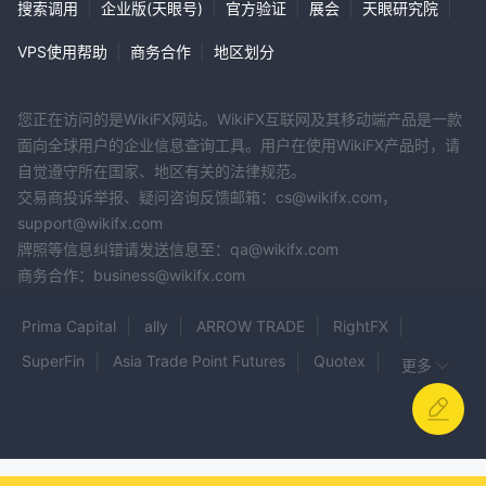
搜索调用
|
企业版(天眼号)
|
官方验证
|
展会
|
天眼研究院
|
VPS使用帮助
|
商务合作
|
地区划分
您正在访问的是WikiFX网站。WikiFX互联网及其移动端产品是一款
面向全球用户的企业信息查询工具。用户在使用WikiFX产品时，请
自觉遵守所在国家、地区有关的法律规范。
交易商投诉举报、疑问咨询反馈邮箱：cs@wikifx.com，
support@wikifx.com
牌照等信息纠错请发送信息至：qa@wikifx.com
商务合作：business@wikifx.com
Prima Capital
ally
ARROW TRADE
RightFX
SuperFin
Asia Trade Point Futures
Quotex
更多
AL Capital Markets
Bit Strategy Option Trade
LionsTrade
24 Option Prime
DF Markets
DTT VAN LTD
HCFX
ORION