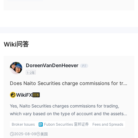
PC
版本。
存款和取款
银行
最低存款金额不明确。富邦证券提供
账户进行存款和取款。合
作银行包括香港上海汇丰银行有限公司（HSBCHKHHHKH），渣打
Wiki问答
银行（香港）有限公司（SCBLHKHHXXX），富邦银行（香港）有
限公司（IBALHKHHXXX）和台北富邦商业银行股份有限公司香港分
行（TPBKHKHHXXX）。
DoreenVanDenHeever
客户支持选项
1-2年
电话、电子邮件和传真
交易者可以通过
与富邦证券联系。
Does Naito Securities charge commissions for trading?
WikiFX
回答
Yes, Naito Securities charges commissions for trading,
which vary based on the type of account and the assets
being traded. For consignment trading, fees range from
Broker Issues
Fubon Securities 富邦证券
Fees and Spreads
JPY 2,750 to JPY 33,550 for domestic stocks, while online
2025-08-09
美国
trading fees range from JPY 272 to JPY 492 per order,