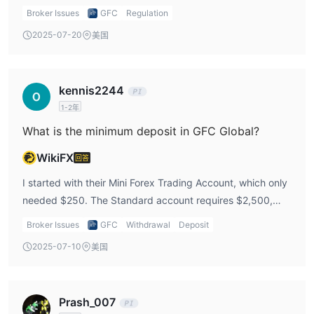
doesn’t match your account base currency. And while
Broker Issues
GFC
Regulation
they have customer support, there’s no 24/7 live video
2025-07-20
美国
chat, which I really expected.
kennis2244
1-2年
What is the minimum deposit in GFC Global?
WikiFX
回答
I started with their Mini Forex Trading Account, which only
needed $250. The Standard account requires $2,500,
which felt like a big jump, so I waited before upgrading.
Broker Issues
GFC
Withdrawal
Deposit
2025-07-10
美国
Prash_007