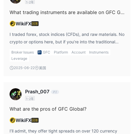
1-2年
What trading instruments are available on GFC Global?
WikiFX
回答
I traded forex, stock indices (CFDs), and raw materials. No
crypto or options here, but if you’re into the traditional
CFD and spot forex scene, it covers the basics.
Broker Issues
GFC
Platform
Account
Instruments
Leverage
2025-06-22
美国
Prash_007
1-2年
What are the pros of GFC Global?
WikiFX
回答
I’ll admit, they offer tight spreads on over 120 currency