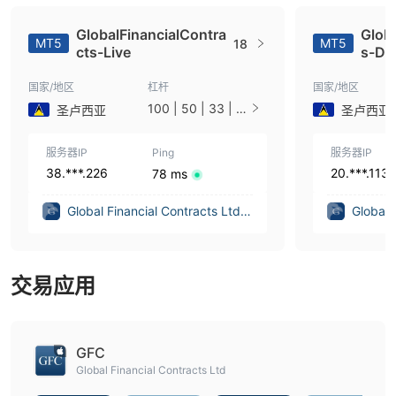
GlobalFinancialContra
Glob
MT5
MT5
18
cts-Live
s-D
国家/地区
杠杆
国家/地区
100 | 50 | 33 | 2
圣卢西亚
圣卢西亚
5 | 10 | 1
服务器IP
Ping
服务器IP
38.***.226
20.***.113
78 ms
Global Financial Contracts Ltd.
Global 
(Texas (United States))
(Texas 
交易应用
GFC
Global Financial Contracts Ltd