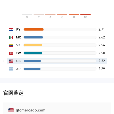
0
2
4
6
8
10
2.71
PY
2.62
MX
2.54
VE
2.50
TW
2.32
US
2.29
AR
官网鉴定
gfcmercado.com