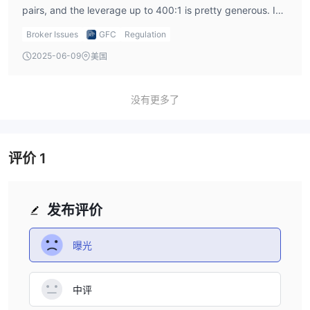
pairs, and the leverage up to 400:1 is pretty generous. I
also liked the choice between MT4, MT5, and their web
Broker Issues
GFC
Regulation
trader. Their demo account helped me test things out risk-
2025-06-09
美国
free.
没有更多了
评价
1
发布评价
曝光
中评