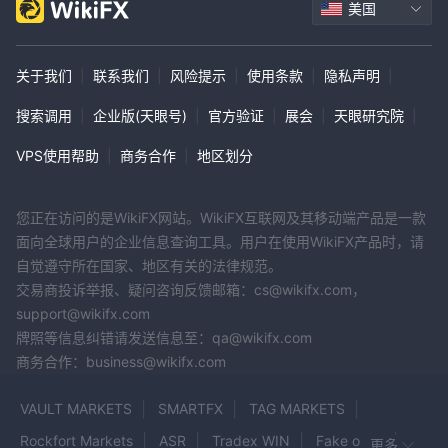
美国
关于我们
|
联系我们
|
风险提示
|
使用条款
|
隐私声明
|
搜索调用
|
企业版(天眼号)
|
官方验证
|
展会
|
天眼研究院
|
VPS使用帮助
|
商务合作
|
地区划分
您正在访问的是WikiFX网站。WikiFX互联网及其移动端产品是一款
面向全球用户的企业信息查询工具。用户在使用WikiFX产品时，请
自觉遵守所在国家、地区有关的法律规范。
交易商投诉举报、疑问咨询反馈邮箱：cs@wikifx.com，
support@wikifx.com
牌照等信息纠错请发送信息至：qa@wikifx.com
商务合作：business@wikifx.com
VAULT MARKETS
SMARTFX
TAG MARKETS
Rockfort Markets
ASR
Tradex WIN
Fake oexn
更多