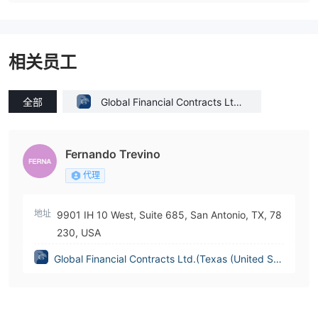
相关员工
全部
Global Financial Contracts Ltd.
(Texas (United States))
Fernando Trevino
代理
地址
9901 IH 10 West, Suite 685, San Antonio, TX, 78
230, USA
Global Financial Contracts Ltd.(Texas (United Sta
tes))