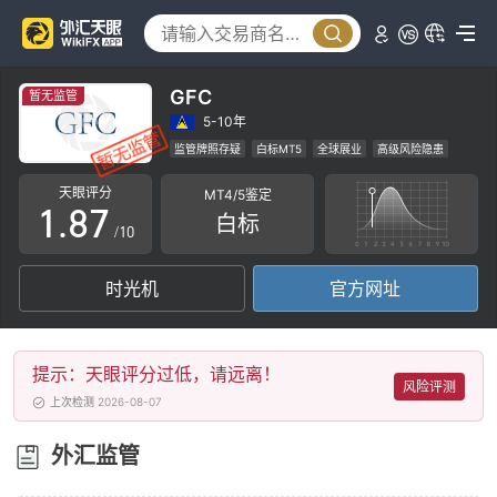
3
2
4
3
5
4
GFC
暂无监管
6
5
5-10年
监管牌照存疑
白标MT5
全球展业
高级风险隐患
0
7
6
天眼评分
MT4/5鉴定
1
.
8
7
白标
/10
2
9
8
时光机
官方网址
3
9
4
提示：天眼评分过低，请远离！
5
风险评测
上次检测 2026-08-07
6
外汇监管
7