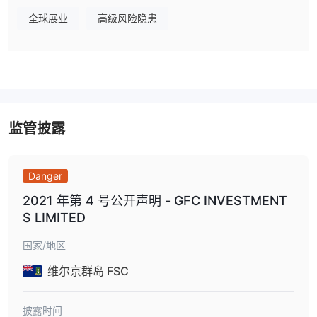
账户类型
全球展业
高级风险隐患
GFC Global提供两种实盘账户类型，即标准外汇交易账户和迷你外
汇交易账户。
GFC Global提供的标准外汇交易账户的最低存款金额为美元
2,500.00。
使用此账户类型，用户可以在外汇现货交易中获得
400:1
的杠杆。交易者可以从超过120种货币对的点差中获益。
$250
GFC Global提供的迷你外汇交易账户需要最低存款
。交易者
监管披露
400:1的杠杆
可以享受
和实时盈利。
杠杆
Danger
GFC Global允许客户最高杠杆为400:1。
2021 年第 4 号公开声明 - GFC INVESTMENT
GFC Global费用
S LIMITED
GFC Global声称提供低成本佣金服务。其具体金额未公开。
国家/地区
交易平台
维尔京群岛 FSC
GFC Global选择MT5来满足不同偏好的客户。
披露时间
存款和提款