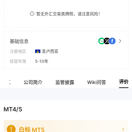
8
暂无外汇交易类牌照，请注意风险！
9
基础信息
注册地区
圣卢西亚
经营年限
5-10年
公司全称
Global Financial Contracts Ltd
评价
关员工
公司简介
监管披露
Wiki问答
MT4/5
白标 MT5