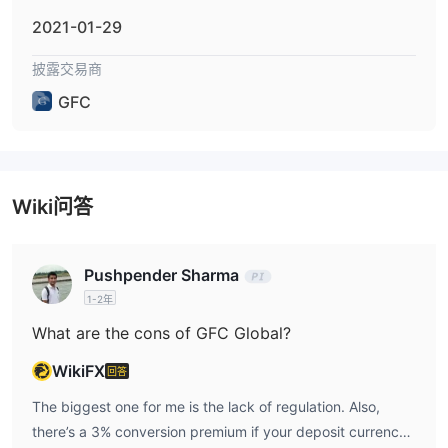
$2,500.00
2021-01-29
GFC Global以最低存款金额美元
开设标准外汇交易账
$250.00
户，以最低存款金额美元
开设迷你外汇交易账户。
披露交易商
在存款时，请参考账户持有人的姓名和GFC账号。强调一点，存款的
GFC
货币应与全球金融公司账户的基本货币相同，因为银行可以按名义费
用将资金进行兑换。
如果需要存入与GFC账户的基本货币不同的货币，GFC Global将按
3%
照当前GFC请求（买入）汇率加上最高
的兑换溢价进行资金兑
换。
Wiki问答
Pushpender Sharma
1-2年
What are the cons of GFC Global?
WikiFX
回答
The biggest one for me is the lack of regulation. Also,
there’s a 3% conversion premium if your deposit currency