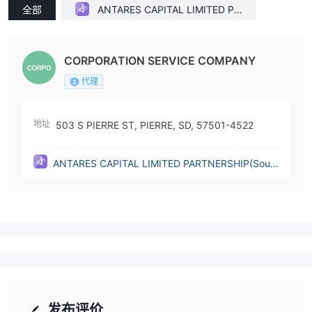
全部
ANTARES CAPITAL LIMITED PA
RTNERSHIP(South Dakota (Unit
ed States))
CORPORATION SERVICE COMPANY
代理
地址
503 S PIERRE ST, PIERRE, SD, 57501-4522
ANTARES CAPITAL LIMITED PARTNERSHIP(Sout
h Dakota (United States))
发布评价