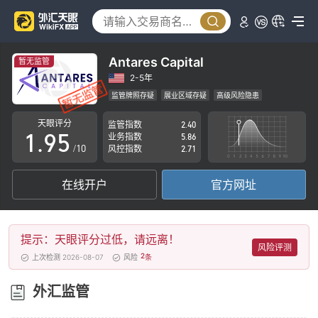
4
0
5
1
6
2
Antares Capital
暂无监管
7
3
2-5年
监管牌照存疑
展业区域存疑
高级风险隐患
0
8
4
天眼评分
监管指数
2.40
1
.
9
5
业务指数
5.86
/10
风控指数
2.71
2
6
在线开户
官方网址
3
7
4
8
提示：天眼评分过低，请远离！
5
9
风险评测
2
上次检测 2026-08-07
风险
条
6
外汇监管
7