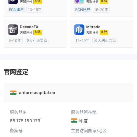
8.56
8.64
天眼评分
天眼评分
ECN账户
10-15年
ECN账户
15-20年
澳大利亚监管
全牌照 (MM)
澳大利亚监管
全牌照 (MM)
主标MT4
主标MT4
DecodeFX
Mitrade
8.55
8.59
天眼评分
天眼评分
5-10年
澳大利亚监管
15-20年
澳大利亚监管
全牌照 (MM)
主标MT4
全牌照 (MM)
自研
官网鉴定
antarescapital.co
服务器IP
服务器所在地
68.178.150.179
印度
备案号
主要访问国家/地区