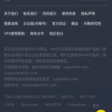
关于我们
|
联系我们
|
风险提示
|
使用条款
|
隐私声明
|
搜索调用
|
企业版(天眼号)
|
官方验证
|
展会
|
天眼研究院
|
VPS使用帮助
|
商务合作
|
地区划分
您正在访问的是WikiFX网站。WikiFX互联网及其移动端产品是一款
面向全球用户的企业信息查询工具。用户在使用WikiFX产品时，请
自觉遵守所在国家、地区有关的法律规范。
交易商投诉举报、疑问咨询反馈邮箱：cs@wikifx.com，
support@wikifx.com
牌照等信息纠错请发送信息至：qa@wikifx.com
商务合作：business@wikifx.com
TRILLIUM FINANCIAL BROKER
BEFLIX
IBUTOKA
FXPN
Binarycent
MONEETA
Fotmarkets
更多