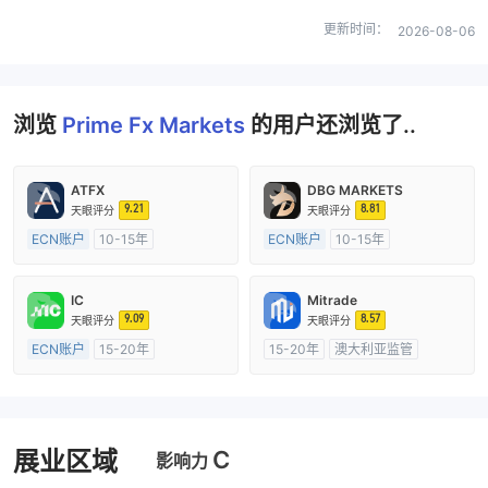
更新时间：
2026-08-06
浏览
Prime Fx Markets
的用户还浏览了..
ATFX
DBG MARKETS
9.21
8.81
天眼评分
天眼评分
ECN账户
10-15年
ECN账户
10-15年
澳大利亚监管
全牌照 (MM)
澳大利亚监管
全牌照 (MM)
主标MT4
主标MT4
IC
Mitrade
9.09
8.57
天眼评分
天眼评分
ECN账户
15-20年
15-20年
澳大利亚监管
澳大利亚监管
全牌照 (MM)
全牌照 (MM)
自研
主标MT4
C
展业区域
影响力