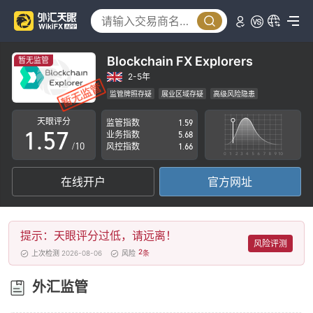
0
2
1
3
2
4
Blockchain FX Explorers
暂无监管
3
5
2-5年
监管牌照存疑
展业区域存疑
高级风险隐患
0
4
6
天眼评分
监管指数
1.59
1
.
5
7
业务指数
5.68
/10
风控指数
1.66
2
6
8
在线开户
官方网址
3
7
9
4
8
提示：天眼评分过低，请远离！
5
9
风险评测
2
上次检测 2026-08-06
风险
条
6
外汇监管
7