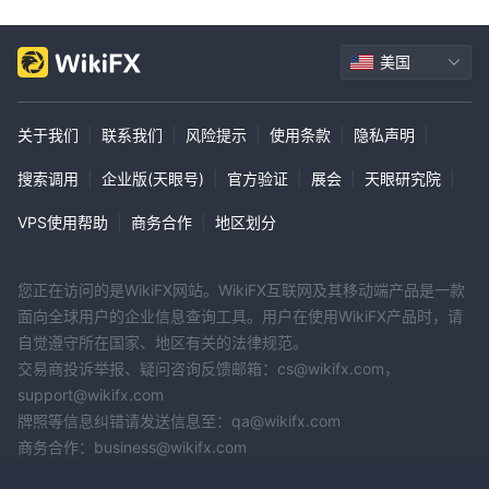
美国
关于我们
|
联系我们
|
风险提示
|
使用条款
|
隐私声明
|
搜索调用
|
企业版(天眼号)
|
官方验证
|
展会
|
天眼研究院
|
VPS使用帮助
|
商务合作
|
地区划分
您正在访问的是WikiFX网站。WikiFX互联网及其移动端产品是一款
面向全球用户的企业信息查询工具。用户在使用WikiFX产品时，请
自觉遵守所在国家、地区有关的法律规范。
交易商投诉举报、疑问咨询反馈邮箱：cs@wikifx.com，
support@wikifx.com
牌照等信息纠错请发送信息至：qa@wikifx.com
商务合作：business@wikifx.com