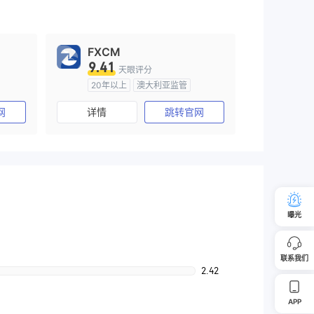
FXCM
9.41
天眼评分
20年以上
澳大利亚监管
)
全牌照 (MM)
主标MT4
网
详情
跳转官网
曝光
联系我们
2.42
APP