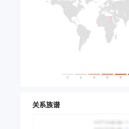
0
2
4
6
8
关系族谱