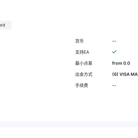
提交必要的文件并完成所
然而，我做了这么多，仍
FX客服那得到任何令人满意
 附件有与 UPFX 相关
ard
，包括出金请求和收到
认为这个问题值得调
--
货币
X可能存在潜在的不当行为
。 感谢您对这一紧急问
支持EA
并期待您的及时答复。
from 0.0
最小点差
更多的信息或说明，请
系。
(6) VISA MA
出金方式
--
手续费