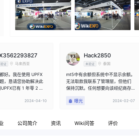
EXPO
X3562293827
Hack2850
马来西亚
泰国
未验证
未验证
都好。我在使用 UPFX
mt5中有余额但系统中不显示余额。
题，恳请您协助解决此
无法取款我联系了管理层，但他们
PFX已有 1 年零 2 个
保持沉默。任何想要向该经纪商存
我出金遇到困难。 多次
钱的人，请仔细考虑。您可能无法
曝光
2024-04-10
2024-02-07
都未成功。 以下是我在
再次取款。包括我做交易的朋友在
账户详细信息： * 账户名
内，大约有10人有同样的问题。
 Ting * 账号：500642 *
（据我所知）
23 年 2 月 21 日 * 无
业
公司简介
资讯
Wiki问答
评价
：8063.78 美元 我已
PFX 规定的所有出金程