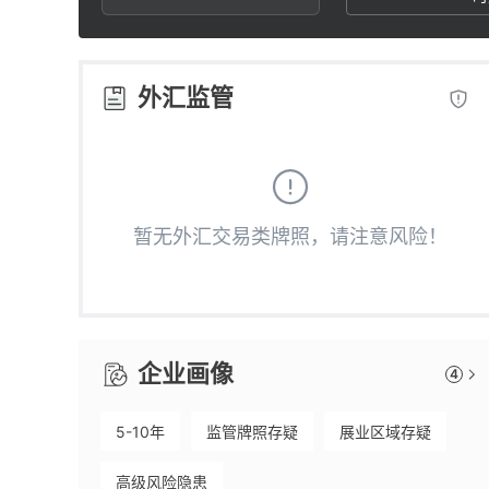
2
3
3
4
外汇监管
4
5
5
6
暂无外汇交易类牌照，请注意风险！
6
7
7
8
企业画像
4
8
9
5-10年
监管牌照存疑
展业区域存疑
9
高级风险隐患