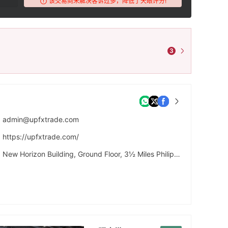
该交易商未解决客诉过多，降低了天眼评分!
3
admin@upfxtrade.com
https://upfxtrade.com/
New Horizon Building, Ground Floor, 3½ Miles Philip S.W. Goldson Highway, Belize City, Belize