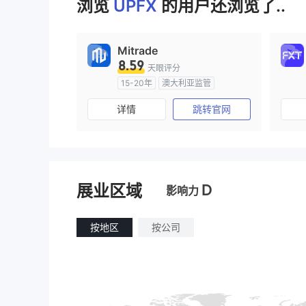
浏览
UPFX
的用户还浏览了..
Mitrade
8.59
天眼评分
15-20年
澳大利亚监管
全牌照 (MM)
自研
详情
跳转官网
D
展业区域
影响力
按地区
按公司