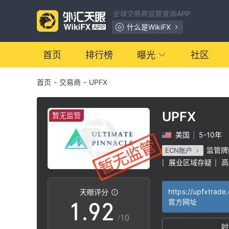
2
全球交易商监管查询APP
3
什么是WikiFX
4
首页
排行榜
曝光
社区
首页
-
交易商
-
UPFX
5
6
UPFX
暂无监管
美国
|
5-10年
7
0
监管牌
ECN账户
展业区域存疑
高
|
|
0
8
1
https://upfxtrade
天眼评分
1
.
9
2
官方网址
/10
时