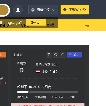
简体中文
下载WikiFX
lt language?
Switch
VPS
直播
对比
影响力
曝光
联系方式
影响力
影响力指数 NO.1
htt
D
2.42
埃及
New H
指数
r, 3½
.58
hway,
超越了
19.20%
交易商
展业区域
搜索数据
广告投放
社媒指数