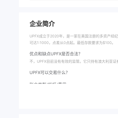
企业简介
UPFX成立于2020年，是一家在美国注册的多资产
可达1:1000，点差从0点起。最低存款要求为$100。
优点和缺点
UPFX是否合法？
不，UPFX目前没有有效的监管。它只持有澳大利亚证
UPFX可以交易什么？
账户类型/杠杆/费用
交易平台
存款和提款
该平台提供的可用存款和提款方式包括：