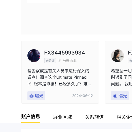
FX3445993934
F
马来西亚
未验证
请警察或是有关人员来进行深入的
希望您一切
调查！调查这个Ultimate Pinnacl
时遇到了问
e！根本是诈骗！已经多久了？难道
问题。 我用U
做得起公司还换不了一点钱吗？？
月了，目前
曝光
曝光
2024-06-12
尝试出金，
UPFX 的
称：Celine
账户信息
开户日期：20
展业区域
关系族谱
相关企
法出金的金额
严格遵循 U