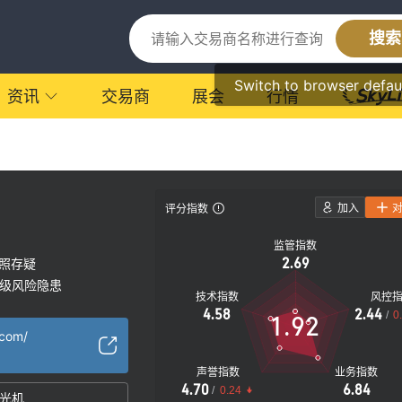
搜索
Switch to browser defau
资讯
交易商
展会
行情
加入
评分指数
监管指数
2.69
照存疑
级风险隐患
技术指数
风控
4.58
2.44
/
0
1.92
.com/
声誉指数
业务指数
4.70
6.84
/
0.24
光机