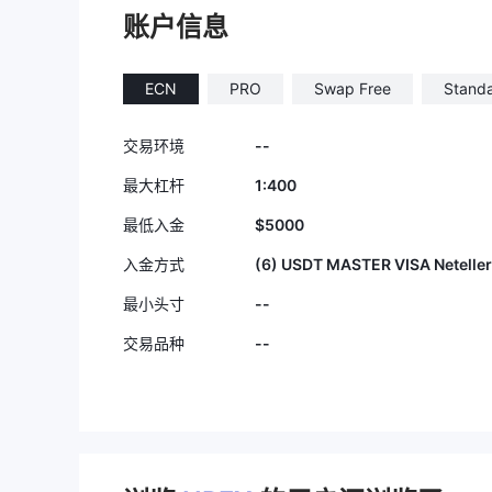
序 ，包括
账户信息
有验证。 
未从 UP
的解决方案。
ECN
PRO
Swap Free
Stand
的信件副本
的回复。我
--
交易环境
查，UPF
或违规行为
1:400
最大杠杆
题的关注，
$5000
最低入金
如果您需要
随时与我联
(6) USDT MASTER VISA Neteller
入金方式
--
最小头寸
--
交易品种