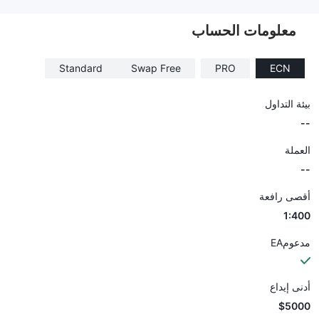
--
معلومات الحساب
Standard
Swap Free
PRO
ECN
بيئة التداول
--
العملة
--
أقصى رافعة
1:400
مدعومEA
أدنى إيداع
$5000