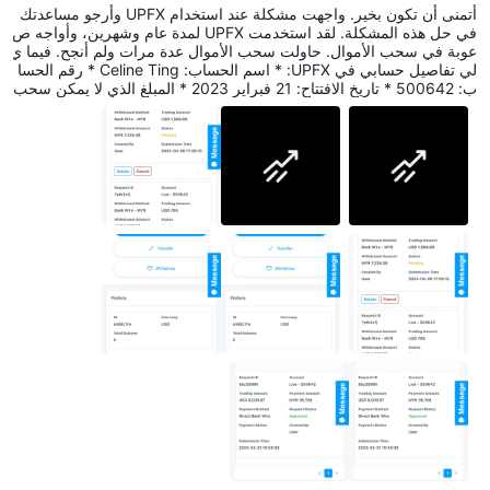
أتمنى أن تكون بخير. واجهت مشكلة عند استخدام UPFX وأرجو مساعدتك
في حل هذه المشكلة. لقد استخدمت UPFX لمدة عام وشهرين، وأواجه ص
عوبة في سحب الأموال. حاولت سحب الأموال عدة مرات ولم أنجح. فيما ي
لي تفاصيل حسابي في UPFX: * اسم الحساب: Celine Ting * رقم الحسا
ب: 500642 * تاريخ الافتتاح: 21 فبراير 2023 * المبلغ الذي لا يمكن سحب
ه: 8063.78 دولار لقد اتبعت جميع إجراءات سحب الأموال المحددة من قب
ل UPFX، بما في ذلك تقديم الوثائق اللازمة واستكمال جميع التحققات. ومع
ذلك، بعد كل هذا العمل، لم أحصل على أي حل رضائي من خدمة عملاء U
PFX. يتضمن المرفق نسخًا من المراسلات ذات الصلة بـ UPFX، بما في ذل
ك طلبات السحب والردود التي تم استلامها. أعتقد أن هذه المشكلة تستحق
التحقيق، وأن UPFX قد يكون لديها سلوك غير لائق أو مخالفة. أشكرك عل
ى اهتمامك بهذه المشكلة العاجلة، وأتطلع إلى الحصول على ردك في أقر
ب وقت ممكن. إذا كنت بحاجة إلى مزيد من المعلومات أو التوضيحات، فلا
تتردد في الاتصال بي في أي وقت.