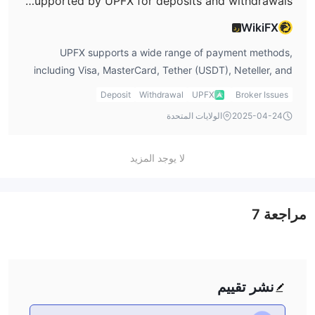
What payment methods are supported by UPFX for deposits and withdrawals?
WikiFX
رد
UPFX supports a wide range of payment methods,
including Visa, MasterCard, Tether (USDT), Neteller, and
Skrill. These options give me flexibility in terms of how I
Deposit
Withdrawal
UPFX
Broker Issues
deposit and withdraw funds. Personally, I would prefer
2025-04-24
الولايات المتحدة
using USDT (TRC20) for its fast processing times and low
fees.
لا يوجد المزيد
مراجعة
7
نشر تقييم