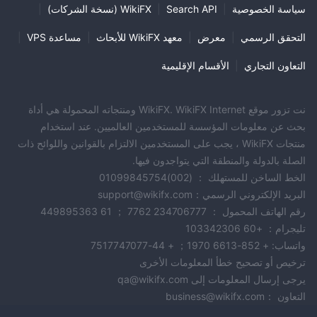
سياسة الخصوصية
|
Search API
|
WikiFX (نسخة الشركات)
|
التحقق الرسمي
|
معرض
|
معهد WikiFX للأبحاث
|
مساعدة VPS
|
التعاون التجاري
|
الأقسام الإقليمية
نت تزور موقع WikiFX. WikiFX Internet ومنتجاته المحمولة هي أداة
بحث عن معلومات المؤسسة للمستخدمين العالميين. عند استخدام
منتجات WikiFX ، يجب على المستخدمين الالتزام بالقوانين واللوائح ذات
الصلة بالدولة والمنطقة التي يتواجدون فيها.
الخط الساخن للمستهلك ： (002)01099845754
البريد الإلكتروني الرسمي：support@wikifx.com
رقم الهاتف المحمول ： 234706777 7762 ； 61 449895363
تليجرام： +60 103342306
واتساب: + 852-6613 1970； + 44-7517747077
ترخيص أو تصحيح خطأ المعلومات الأخرى
يرجى إرسال المعلومات إلى qa@wikifx.com
التعاون ：business@wikifx.com