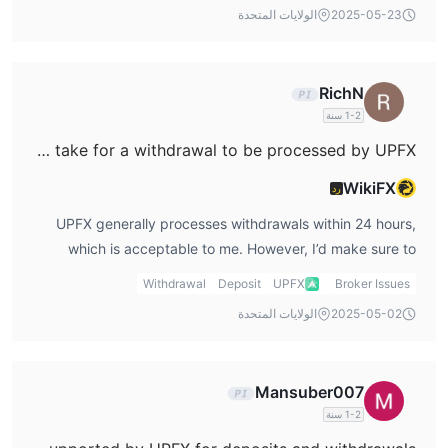
deposit for these accounts varies, ranging from $100 to
2025-05-23
الولايات المتحدة
$5,000. Personally, I would choose the ECN account for
its low spreads if I had the capital.
RichN
1-2 سنة
How long does it take for a withdrawal to be processed by UPFX?
WikiFX
رد
UPFX generally processes withdrawals within 24 hours,
which is acceptable to me. However, I’d make sure to
check the withdrawal fees and ensure I use the most
Withdrawal
Deposit
UPFX
Broker Issues
efficient payment method, as processing times and fees
2025-05-02
الولايات المتحدة
may vary depending on the withdrawal method.
Mansuber007
1-2 سنة