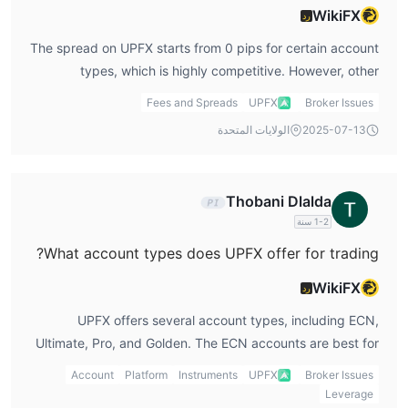
WikiFX
رد
The spread on UPFX starts from 0 pips for certain account
types, which is highly competitive. However, other
accounts, like the Ultimate and Pro accounts, have higher
Fees and Spreads
UPFX
Broker Issues
spreads, starting from 2 pips. I would need to carefully
2025-07-13
الولايات المتحدة
select an account type based on my strategy and the
spreads they offer.
Thobani Dlalda
1-2 سنة
What account types does UPFX offer for trading?
WikiFX
رد
UPFX offers several account types, including ECN,
Ultimate, Pro, and Golden. The ECN accounts are best for
those who want tight spreads, while the Ultimate account
Account
Platform
Instruments
UPFX
Broker Issues
is good for those with a smaller budget. The minimum
Leverage