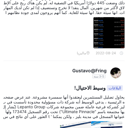
ذلك وضعت 445 دولارًا أمريكيًا في التصفية له. لم يكن هناك ربح على الإط
لاق لأكثر من شهرين. المال ينفد! لا تخرج وتستضيف إذا لم تكن لديك المهار
ات. انها سيئة حقا. انها سيئة للغاية. كما أنهم يروجون لمدى جودة نظامهم ا
لأساسي على البرامج الاجتماعية المختلفة. انشر جميع أنواع السجلات ذات ا
لمظهر الجميل لخداع الأشخاص.
2022-08-24
ماليزيا
Gustavo@Fring
3-5 سنة
وسيط الاحتيال!
البلاغات
يحاول تضليل المستثمرين ليعتقدوا أنها سمسرة مشروعة. عند عرض صفحت
ه الرئيسية ، يدعي الوسيط أنه شركة ذات مسؤولية محدودة تأسست في ب
ليز كشركة فرعية عاملة ضمن مجموعة شركات Lepanto Group (يُشار إل
يها مجتمعة باسم "Ultimate Pinnacle") تحت رقم التسجيل 173474 ولها
عنوانها المسجل في مدينة بليز ، ولكن يمكننا ' t العثور على أي نتائج في س
جلات لجنة الخدمات المالية الدولية في بليز (IFSC). هنا تكمن حقيقة - لم يت
م تنظيمها من قبل Belize IFSC وبالتالي ، لا شيء من هذا صحيح.