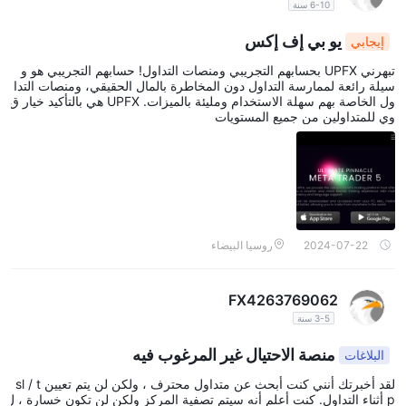
6-10 سنة
يو بي إف إكس
إيجابي
تبهرني UPFX بحسابهم التجريبي ومنصات التداول! حسابهم التجريبي هو و
سيلة رائعة لممارسة التداول دون المخاطرة بالمال الحقيقي، ومنصات التدا
ول الخاصة بهم سهلة الاستخدام ومليئة بالميزات. UPFX هي بالتأكيد خيار ق
وي للمتداولين من جميع المستويات
2024-07-22
روسيا البيضاء
FX4263769062
3-5 سنة
منصة الاحتيال غير المرغوب فيه
البلاغات
لقد أخبرتك أنني كنت أبحث عن متداول محترف ، ولكن لن يتم تعيين sl / t
p أثناء التداول. كنت أعلم أنه سيتم تصفية المركز ولكن لن تكون خسارة ، ل