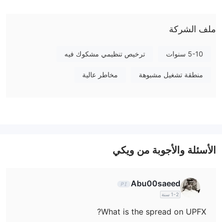
ما يمكنني التداول به على UPFX؟
ملف الشركة
نوع الحساب / الرافعة المالية / الرسوم
5-10 سنوات
ترخيص تنظيمي مشكوك فيه
منصة التداول
منطقة تشغيل مشبوهة
مخاطر عالية
الإيداع والسحب
تشمل طرق الإيداع والسحب المتاحة على هذه المنصة:
فيزا
ماستركارد
نيتلر
تيثر (USDT)
الأسئلة والأجوبة من ويكي
يونيون باي
سكريل
Abu00saeed
1-2 سنة
What is the spread on UPFX?