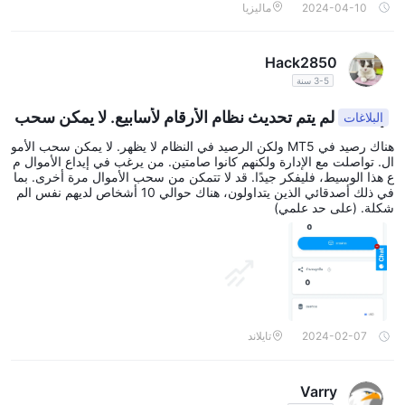
2024-04-10
ماليزيا
Hack2850
3-5 سنة
لم يتم تحديث نظام الأرقام لأسابيع. لا يمكن سحب
البلاغات
الأموال.
هناك رصيد في MT5 ولكن الرصيد في النظام لا يظهر. لا يمكن سحب الأمو
ال. تواصلت مع الإدارة ولكنهم كانوا صامتين. من يرغب في إيداع الأموال م
ع هذا الوسيط، فليفكر جيدًا. قد لا تتمكن من سحب الأموال مرة أخرى. بما
في ذلك أصدقائي الذين يتداولون، هناك حوالي 10 أشخاص لديهم نفس الم
شكلة. (على حد علمي)
2024-02-07
تايلاند
Varry