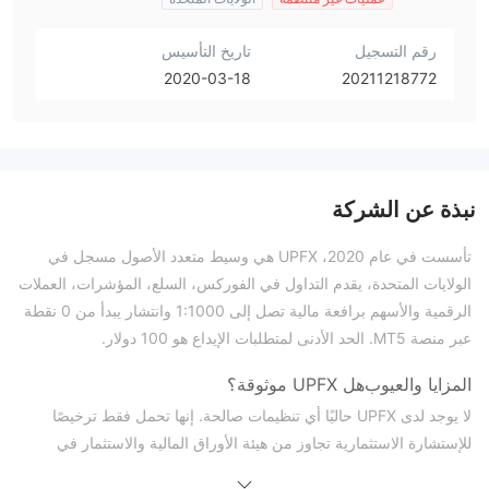
رقم التسجيل
تاريخ التأسيس
2020-03-18
20211218772
نبذة عن الشركة
تأسست في عام 2020، UPFX هي وسيط متعدد الأصول مسجل في
الولايات المتحدة، يقدم التداول في الفوركس، السلع، المؤشرات، العملات
الرقمية والأسهم برافعة مالية تصل إلى 1:1000 وانتشار يبدأ من 0 نقطة
عبر منصة MT5. الحد الأدنى لمتطلبات الإيداع هو 100 دولار.
المزايا والعيوب
هل UPFX موثوقة؟
لا يوجد لدى UPFX حاليًا أي تنظيمات صالحة. إنها تحمل فقط ترخيصًا
للإستشارة الاستثمارية تجاوز من هيئة الأوراق المالية والاستثمار في
أستراليا (ASIC).