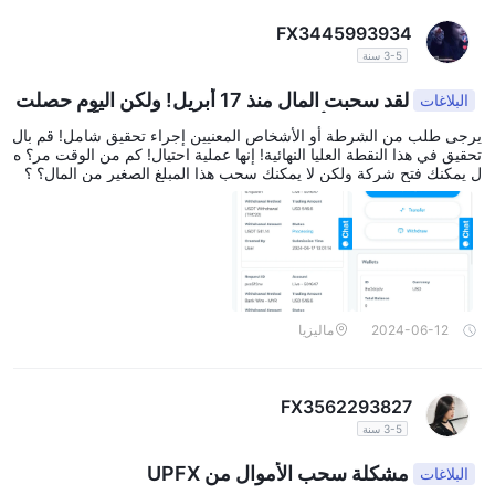
FX3445993934
3-5 سنة
لقد سحبت المال منذ 17 أبريل! ولكن اليوم حصلت
البلاغات
فقط على 72 دولار أمريكي!! إذا لم يكن هذا احتيالًا، فما هو؟
يرجى طلب من الشرطة أو الأشخاص المعنيين إجراء تحقيق شامل! قم بال
تحقيق في هذا النقطة العليا النهائية! إنها عملية احتيال! كم من الوقت مر؟ ه
ل يمكنك فتح شركة ولكن لا يمكنك سحب هذا المبلغ الصغير من المال؟ ؟
2024-06-12
ماليزيا
FX3562293827
3-5 سنة
مشكلة سحب الأموال من UPFX
البلاغات