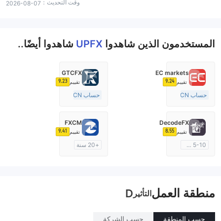
وقت التحديث：
2026-08-07
المستخدمون الذين شاهدوا
UPFX
شاهدوا أيضًا..
GTCFX
EC markets
9.23
9.24
تقييم
تقييم
حساب ECN
حساب ECN
10-15 سنة
15-20 سنة
منظمة في أستراليا
منظمة في المملكة المتحدة
FXCM
DecodeFX
صناعة السوق (MM)
صناعة السوق (MM)
9.41
8.55
تقييم
تقييم
رخصة كاملة ميتاتريدر ٤
رخصة كاملة ميتاتريدر ٤
5-10 سنوات
+20 سنة
منظمة في أستراليا
منظمة في أستراليا
صناعة السوق (MM)
صناعة السوق (MM)
رخصة كاملة ميتاتريدر ٤
رخصة كاملة ميتاتريدر ٤
منطقة العمل
D
التأثير
حسب المنطقة
حسب الشركة