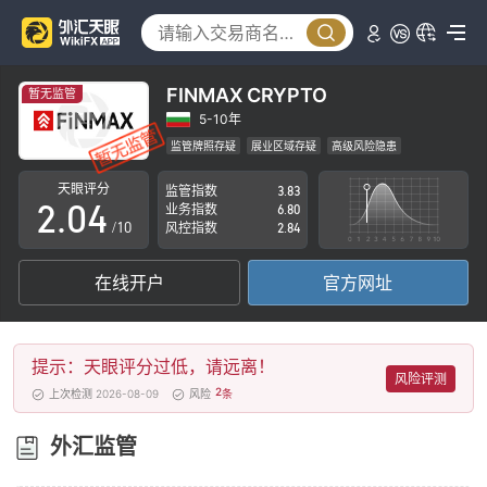
0
1
FINMAX CRYPTO
暂无监管
0
2
5-10年
监管牌照存疑
展业区域存疑
高级风险隐患
1
3
天眼评分
监管指数
3.83
2
.
0
4
业务指数
6.80
/10
风控指数
2.84
3
1
5
在线开户
官方网址
4
2
6
5
3
7
提示：天眼评分过低，请远离！
6
4
8
风险评测
2
上次检测 2026-08-09
风险
条
7
5
9
外汇监管
8
6