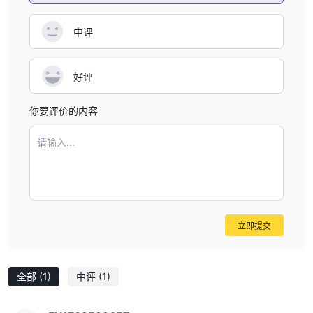
存款与取款
中评
交易差价合约可能会产生利润，这需要Finmax客户在其在线账户上
存入资金。利润可以从在线账户中提取。
存款政策
好评
存款将通过银行转账、PayPal、Western Union进行。
公司将在银行账户的相关金额清算后的一个工作日内将相应金额存入
你要评价的内容
客户账户。
取款政策
请输入...
取款请求只能通过网站上的个人账户进行，并必须经客户指定的经理
口头或书面确认（在与服务提供商有问题的情况下）。
确认后，取款将在7-10个工作日内完成。
立即提交
全部
(1)
中评
(1)