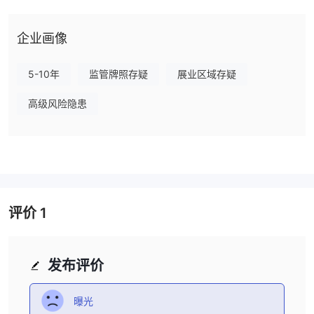
FINMAX 提供包括外汇货币对、股票、指数、商品和加密货币在内
的五类资产。
企业画像
Finmax 提供与加密货币资产（BTC、LTC、ETH、瑞波币）进行交
易，但仅限于差价合约。
5-10年
监管牌照存疑
展业区域存疑
账户类型
高级风险隐患
关于账户类型的信息未在官方网站上披露。
要开设账户，用户需要在此页面填写个人信息，包括姓名、密码、电
子邮件、推荐ID（可选）和电话号码。
然后点击“注册”按钮完成账户创建过程。
FINMAX 费用
评价
1
公司将视一定时间内未进行交易的账户为不活跃账户。这些休眠的账
户将收取维护费。
如果余额为零，则不收取手续费。
发布评价
交易平台
FINMAX 为交易者提供交易视图平台。
曝光