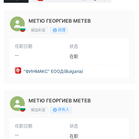
МЕТЮ ГЕОРГИЕВ МЕТЕВ
经理
保加利亚
任职日期
状态
--
在职
"ФИНМАКС" ЕООД(Bulgaria)
МЕТЮ ГЕОРГИЕВ МЕТЕВ
所有人
保加利亚
任职日期
状态
--
在职