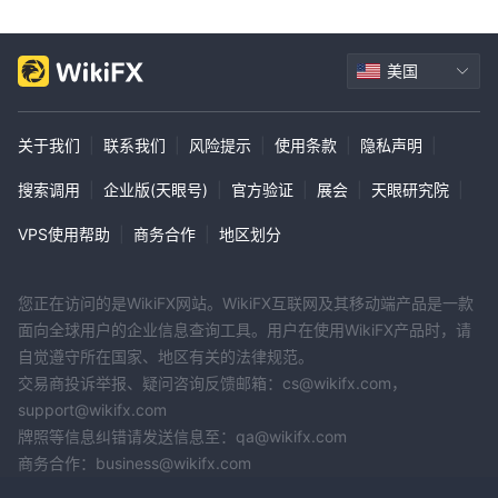
美国
关于我们
|
联系我们
|
风险提示
|
使用条款
|
隐私声明
|
搜索调用
|
企业版(天眼号)
|
官方验证
|
展会
|
天眼研究院
|
VPS使用帮助
|
商务合作
|
地区划分
您正在访问的是WikiFX网站。WikiFX互联网及其移动端产品是一款
面向全球用户的企业信息查询工具。用户在使用WikiFX产品时，请
自觉遵守所在国家、地区有关的法律规范。
交易商投诉举报、疑问咨询反馈邮箱：cs@wikifx.com，
support@wikifx.com
牌照等信息纠错请发送信息至：qa@wikifx.com
商务合作：business@wikifx.com