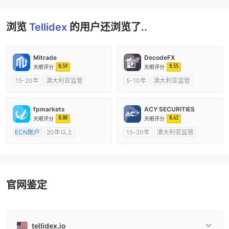
浏览
Tellidex
的用户还浏览了..
Mitrade
DecodeFX
8.59
8.55
天眼评分
天眼评分
15-20年
澳大利亚监管
5-10年
澳大利亚监管
全牌照 (MM)
自研
全牌照 (MM)
主标MT4
fpmarkets
ACY SECURITIES
8.88
8.62
天眼评分
天眼评分
ECN账户
20年以上
15-20年
澳大利亚监管
澳大利亚监管
全牌照 (MM)
全牌照 (MM)
主标MT4
主标MT4
官网鉴定
tellidex.io