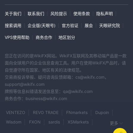
关于我们
|
联系我们
|
风险提示
|
使用条款
|
隐私声明
|
搜索调用
|
企业版(天眼号)
|
官方验证
|
展会
|
天眼研究院
|
VPS使用帮助
|
商务合作
|
地区划分
您正在访问的是WikiFX网站。WikiFX互联网及其移动端产品是一款
面向全球用户的企业信息查询工具。用户在使用WikiFX产品时，请
自觉遵守所在国家、地区有关的法律规范。
交易商投诉举报、疑问咨询反馈邮箱：cs@wikifx.com，
support@wikifx.com
牌照等信息纠错请发送信息至：qa@wikifx.com
商务合作：business@wikifx.com
VENTEZO
REVO TRADE
FNmarkets
Dupoin
Wisdom
FXON
sardis
XSMarkets
更多
Metaplustrade
NOAH
DasH FX