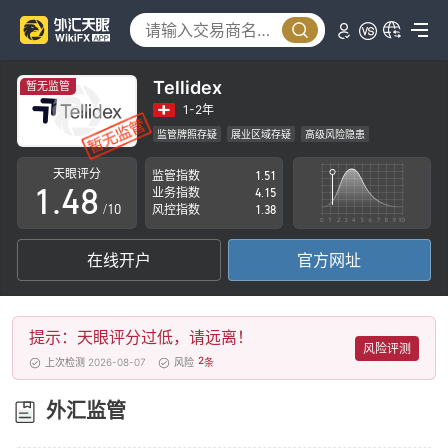
3
0
4
1
5
Tellidex
暂无监管
2
6
1-2年
监管牌照存疑
展业区域存疑
高级风险隐患
0
3
7
天眼评分
监管指数
1.51
1
.
4
8
业务指数
4.15
/10
风控指数
1.38
2
5
9
在线开户
官方网址
3
6
4
7
提示：天眼评分过低，请远离！
5
8
风险评测
2
上次检测 2026-08-07
风险
条
6
9
外汇监管
7