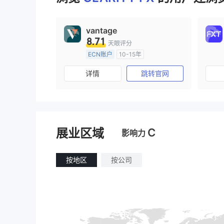
vantage
8.71
天眼评分
ECN账户
10-15年
澳大利亚监管
全牌照 (MM)
详情
跳转官网
主标MT4
C
展业区域
影响力
按地区
按公司