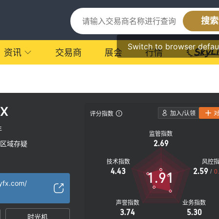
搜索
Switch to browser defau
资讯
交易商
展会
行情
FX
加入/认领
评分指数
年
监管指数
2.69
区域存疑
技术指数
风控
4.43
2.59
/
0
1.91
tyfx.com/
声誉指数
业务指数
3.74
5.30
时光机