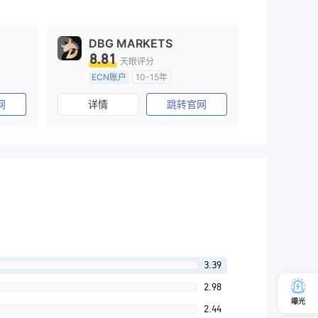
DBG MARKETS
8.81
天眼评分
ECN账户
10-15年
)
澳大利亚监管
全牌照 (MM)
网
详情
跳转官网
主标MT4
3.39
2.98
曝光
2.44