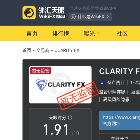
2
全球交易商监管查询APP
3
什么是WikiFX
4
首页
排行榜
曝光
社区
首页
-
交易商
-
CLARITY FX
5
6
CLARITY 
暂无监管
圣卢西亚
|
1-2
7
监管牌照存疑
展业
|
高级风险隐患
|
0
8
0
https://www.clari
天眼评分
1
.
9
1
官方网址
/10
在线开户