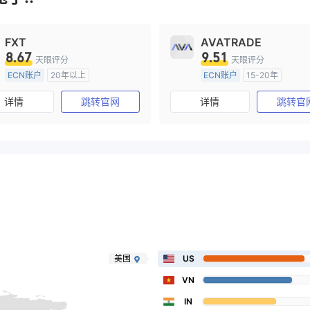
FXT
AVATRADE
8.67
9.51
天眼评分
天眼评分
ECN账户
20年以上
ECN账户
15-20年
澳大利亚监管
全牌照 (MM)
澳大利亚监管
全牌照 (MM
详情
跳转官网
详情
跳转官
主标MT4
主标MT4
美国
US
VN
IN