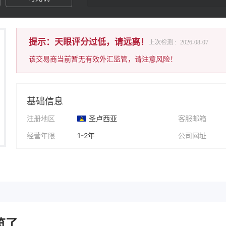
提示：天眼评分过低，请远离！
上次检测 :
2026-08-07
该交易商当前暂无有效外汇监管，请注意风险！
基础信息
注册地区
圣卢西亚
客服邮箱
经营年限
1-2年
公司网址
公司全称
Clarity FX
公司地址
了..