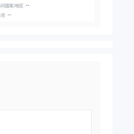
--
问国家/地区
--
公司