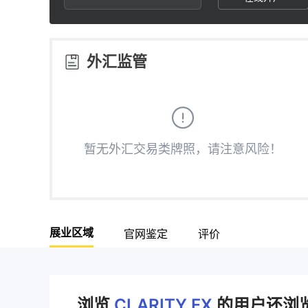
2
2
3
3
外汇监管
4
4
5
5
暂无外汇交易类牌照，请注意风险！
6
6
7
7
展业区域
官网鉴定
评价
8
8
9
9
浏览
CLARITY FX
的用户还浏览