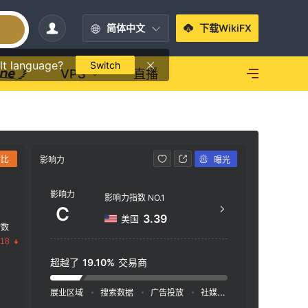
简体中文
下载WikiFX
lt language?
Switch
VPS
直播
对比
影响力
曝光
联系方式
影响力
htt
影响力指数 NO.1
C
Groun
3.39
美国
指数
g, Ro
.18
os-Is
超越了
19.10%
交易商
展业区域
搜索数据
广告投放
社媒指数