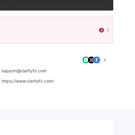
2
support@clarityfx.com
https://www.clarityfx.com/
Ground Floor, The Sotheby Building, Rodney Village, Rodney Bay, Gros-Islet, Saint Lucia