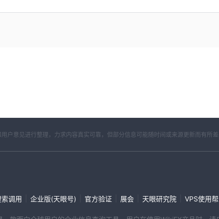
开资料和用户意见进行整理，力求内容真实可靠，但部分信息可能随时间或来源更新而有所
|
|
|
|
|
搜索调用
企业版(天眼号)
官方验证
展会
天眼研究院
VPS使用