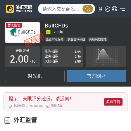
BullCFDs
暂无监管
0
2-5年
监管牌照存疑
展业区域存疑
高级风险隐患
1
天眼评分
监管指数
2.64
2
.
0
0
业务指数
6.36
/10
风控指数
2.80
3
1
1
时光机
官方网址
4
2
2
5
3
3
提示：天眼评分过低，请远离！
6
4
4
风险评测
2
上次检测 2026-08-08
风险
条
7
5
5
外汇监管
8
6
6