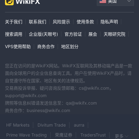
美国
关于我们
|
联系我们
|
风险提示
|
使用条款
|
隐私声明
|
搜索调用
|
企业版(天眼号)
|
官方验证
|
展会
|
天眼研究院
|
VPS使用帮助
|
商务合作
|
地区划分
您正在访问的是WikiFX网站。WikiFX互联网及其移动端产品是一款
面向全球用户的企业信息查询工具。用户在使用WikiFX产品时，请
自觉遵守所在国家、地区有关的法律规范。
交易商投诉举报、疑问咨询反馈邮箱：cs@wikifx.com，
support@wikifx.com
牌照等信息纠错请发送信息至：qa@wikifx.com
商务合作：business@wikifx.com
HF Markets
Divitum Trade
aurra
Prime Wave Trading
荣鹰证券
TradersTrust
更多