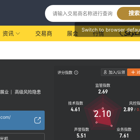
搜索
Switch to browser defau
资讯
交易商
展会
行情
加入/认领
评分指数
监管指数
2.69
展业
高级风险隐患
|
技术指数
风控
4.61
2.89
/
0
2.10
.com/
声誉指数
业务指数
5.51
7.61
光机