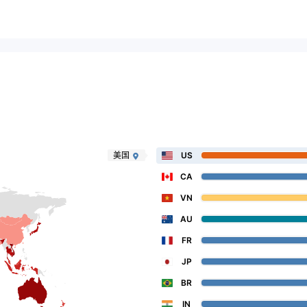
美国
US
CA
VN
AU
FR
JP
BR
IN