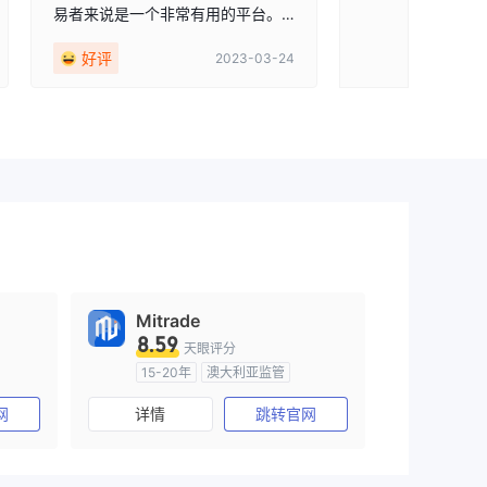
易者来说是一个非常有用的平台。
虽然我确实发现网站设计有时有点
好评
2023-03-24
混乱且难以导航，但论坛社区是一
流的。我已经能够与其他交易者联
系，分享想法，并从网站上的讨论
中学到很多东西。
Mitrade
8.59
天眼评分
15-20年
澳大利亚监管
)
全牌照 (MM)
自研
网
详情
跳转官网