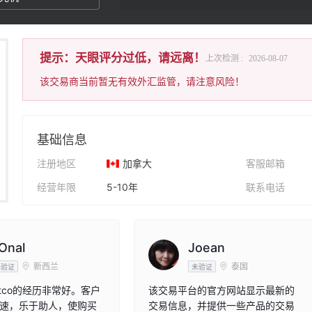
提示：天眼评分过低，请远离！
上次检测 :
2026-08-07
该交易商当前暂无有效外汇监管，请注意风险！
基础信息
注册地区
加拿大
客服邮箱
经营年限
5-10年
联系电话
公司全称
Kitco Metals Inc
公司网址
Onal
Joean
新西兰
泰国
未验证
未验证
itco的经历非常好。客户
该交易平台的官方网站显示最新的
速，乐于助人，使购买
交易信息，并提供一些产品的交易