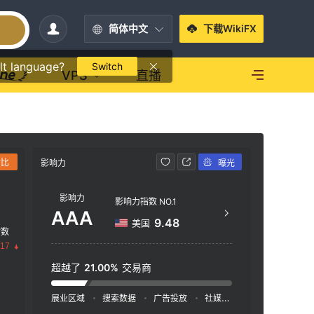
简体中文
下载WikiFX
lt language?
Switch
VPS
直播
对比
影响力
曝光
联系方式
影响力
85
影响力指数 NO.1
AAA
htt
9.48
美国
指数
.17
超越了
21.00%
交易商
展业区域
搜索数据
广告投放
社媒指数