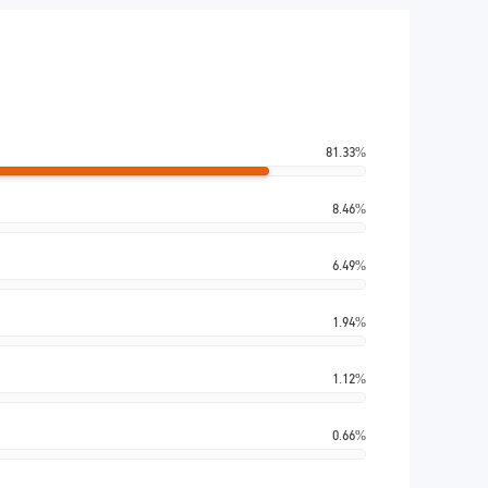
81.33%
8.46%
6.49%
1.94%
1.12%
0.66%