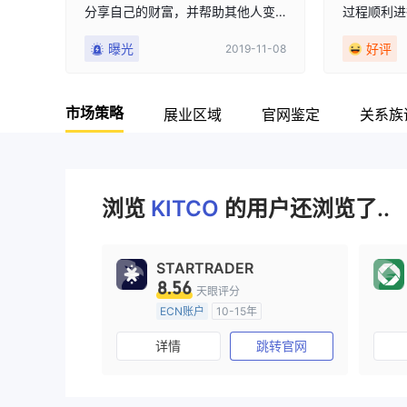
分享自己的财富，并帮助其他人变
过程顺利进
9
得像以前一样酷。请注意！即使您
好无损地到
曝光
好评
2019-11-08
乍看之下，即使这些计划是基本的
很棒的经历
并且缺乏任何种类的信誉，也许您
最有可能陷入快速致富的计划。
市场策略
展业区域
官网鉴定
关系族
浏览
KITCO
的用户还浏览了..
STARTRADER
8.56
天眼评分
ECN账户
10-15年
澳大利亚监管
全牌照 (MM)
详情
跳转官网
主标MT4