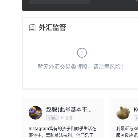
3
2
1
4
3
2
外汇监管
5
4
3
6
5
4
暂无外汇交易类牌照，请注意风险！
7
6
5
8
7
6
9
8
7
赵毅(此号基本不
K
香港
用）
未验证
9
8
Instagram富有的孩子们似乎生活在
我最近与K
豪宅中，驾驶着法拉利，他们乐于
服务反应迅