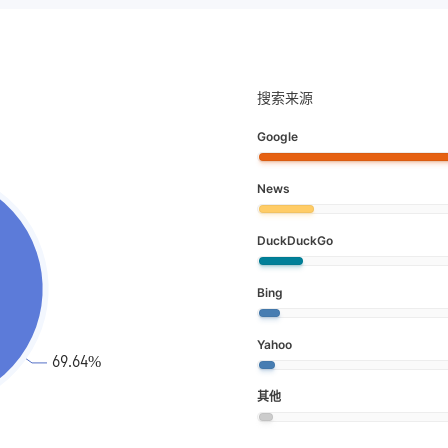
搜索来源
Google
News
DuckDuckGo
Bing
Yahoo
其他