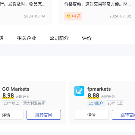
行。发货及时，物品完
价格变动，这对交易非常方便。然
达。总体而言，是一次
而，一些相关新闻称该公司涉嫌欺
中评
2024-08-14
2024-07-02
。
诈，我非常担心会亏钱。
谱
相关企业
公司简介
评价
GO Markets
fpmarkets
8.98
8.88
天眼评分
天眼评分
20年以上
澳大利亚监管
ECN账户
20年以上
全牌照 (MM)
cTrader
澳大利亚监管
全牌照 (MM
详情
跳转官网
详情
跳转官
主标MT4