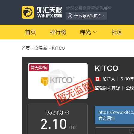
全球交易商监管查询APP
什么是WikiFX
首页
排行榜
曝光
社区
首页
-
交易商
-
KITCO
KITCO
暂无监管
加拿大
|
5-10年
0
监管牌照存疑
全球
|
1
0
https://www.kitco
天眼评分
2
.
1
0
官方网址
/10
时