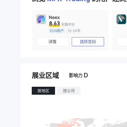
Neex
8.63
天眼评分
ECN账户
15-20年
澳大利亚监管
全牌照 (MM)
详情
跳转官网
主标MT4
D
展业区域
影响力
按地区
按公司