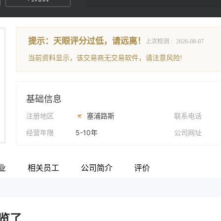
提示：天眼评分过低，请远离！
上次检测 :
2026-08-07
当前资料显示，该交易商无交易软件，请注意风险!
基础信息
注册地区
塞浦路斯
联系电话
经营年限
5-10年
公司网址
公司全称
MFX-Trading
Facebook
业
相关员工
公司简介
评价
了..