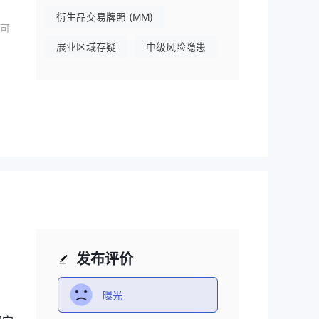
衍生品交易牌照 (MM)
可
展业区域存疑
中级风险隐患
誉良
出方
致客
发布评价
曝光