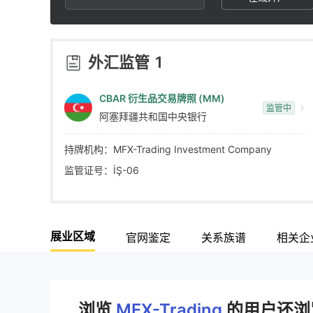
4
7
6
5
8
7
外汇监管
1
6
9
8
CBAR 衍生品交易牌照 (MM)
监管中
阿塞拜疆共和国中央银行
7
9
持牌机构：MFX-Trading Investment Company
8
监管证号：İŞ-06
9
展业区域
官网鉴定
关系族谱
相关企
浏览
MFX-Trading
的用户还浏览