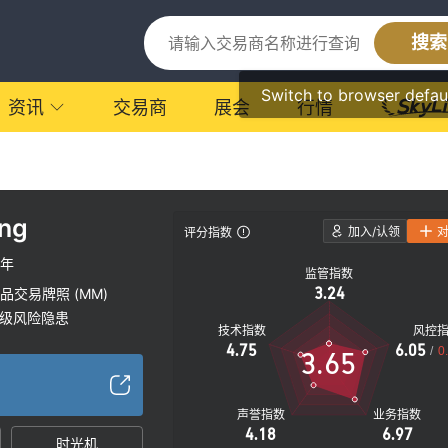
搜索
Switch to browser defau
资讯
交易商
展会
行情
ng
加入/认领
评分指数
0年
监管指数
3.24
品交易牌照 (MM)
级风险隐患
技术指数
风控
4.75
6.05
/
0
3.65
声誉指数
业务指数
4.18
6.97
时光机