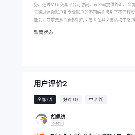
务。通过MT5交易平台可访问，该公司提供外汇、金
它通过迷你账户到专业账户的不同结构吸引了不同程度
能会让寻求更多监管控制的交易者在其交易活动中感到
监管状态
MFX-Trading是一家未受监管的经纪商，因为它
优点和缺点
您可以在MFX-Trading交易外汇、金属和其他金
好的MT5平台上的经纪商，它承诺提供先进的交易工具。
式。
用户评价
2
MFX交易缺乏监管是主要问题，因为它可能会让寻求
户支付意外费用。对费用的不了解可能会使客户更难分
全部
(2)
好评
(1)
中评
(1)
市场工具
MFX-Trading为其客户提供广泛的市场工具，涵盖多
胡佩禎
全球货币
客户有机会参与交易多种
，包括主要货币、
6-10年
贵金属
该网站有时提供用于对冲策略的选择，包括
如