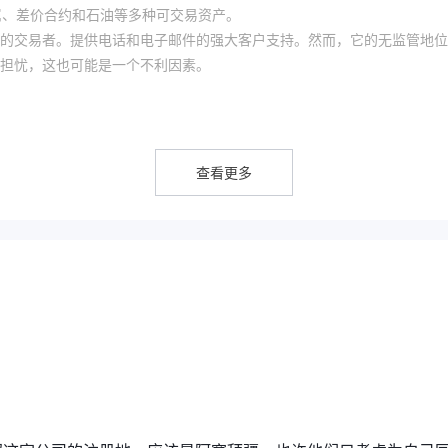
属、差价合约和石油等多种可交易资产。
的交易者。提供电话和电子邮件的强大客户支持。然而，它的无监管地位
担忧，这也可能是一个不利因素。
在没有政府监督的情况下运营。缺乏立法保护使潜在投资者需要格外谨慎。
查看更多
融产品。该网站提供从迷你账户到专业账户的多样化选择。作为一家运行在声
MFX-Trading吸引了广泛的投资者，因为它提供了多种不同的资金支
受控市场提供的优势的消费者望而却步。此外，费用安排不明确，可能导
配资金并遵循预算。
个类别：
次要货币和外汇市场中的新兴货币对。
黄金和白银。