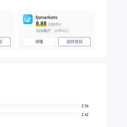
fpmarkets
8.88
天眼评分
ECN账户
20年以上
)
澳大利亚监管
全牌照 (MM)
网
详情
跳转官网
主标MT4
2.56
2.42