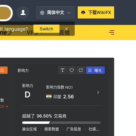
简体中文
下载WikiFX
lt language?
Switch
VPS
直播
对比
影响力
曝光
联系方式
影响力
+99
影响力指数 NO.1
D
htt
2.56
印度
指数
.20
超越了
36.50%
交易商
展业区域
搜索数据
广告投放
社媒指数