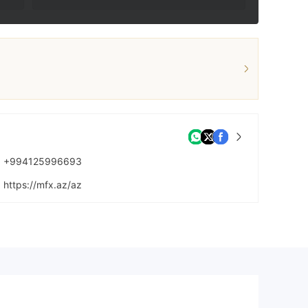
+994125996693
https://mfx.az/az
https://www.facebook.com/MFX-Investment-Company-111641497426170