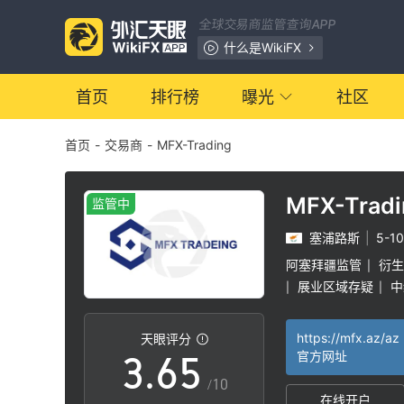
全球交易商监管查询APP
0
什么是WikiFX
1
0
首页
排行榜
曝光
社区
首页
-
交易商
-
MFX-Trading
2
1
0
3
2
MFX-Tradi
监管中
塞浦路斯
|
5-1
1
4
3
阿塞拜疆监管
衍生
|
展业区域存疑
中
|
|
2
5
4
https://mfx.az/az
天眼评分
3
.
6
5
官方网址
/10
在线开户