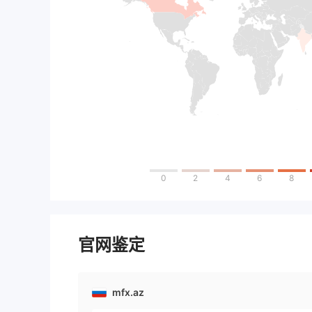
0
2
4
6
8
官网鉴定
mfx.az