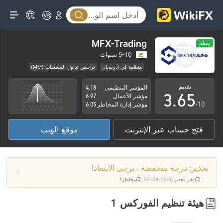
1
0
2
1
0
3
2
MFX-Trading
ينظم
1
4
3
5-10 سنوات
منظمة في أذربيجان
ترخيص تداول المشتقات (MM)
2
5
4
منطقة تشغيل مشبوهة
مخاطر متوسطة
تقييم
المؤشر التنظيمي
4.18
3
.
6
5
مؤشر الأعمال
6.97
/10
مؤشر إدارة المخاطر
6.05
4
7
6
فتح حساب عبر الإنترنت
موقع الويب
5
8
7
6
9
8
تحذير: درجة منخفضة ، يرجى الابتعاد!
7
9
آخر فحص 2026-08-07
مخاطر
1
8
هيئة تنظيم الفوركس
1
9