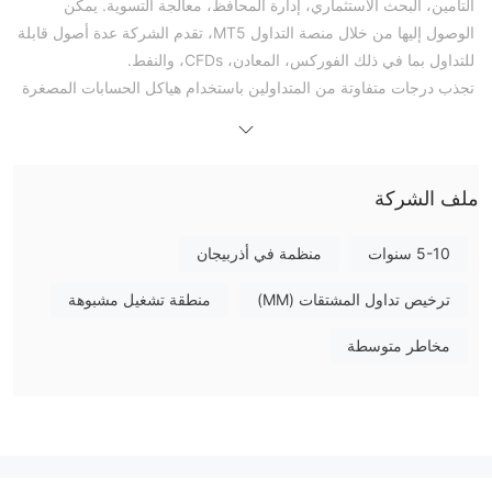
التأمين، البحث الاستثماري، إدارة المحافظ، معالجة التسوية. يمكن
الوصول إليها من خلال منصة التداول MT5، تقدم الشركة عدة أصول قابلة
للتداول بما في ذلك الفوركس، المعادن، CFDs، والنفط.
تجذب درجات متفاوتة من المتداولين باستخدام هياكل الحسابات المصغرة
إلى المحترفة. يتم توفير خدمة العملاء القوية عبر الهاتف والبريد
الإلكتروني. يمكن أن تكون موقفها غير المنظم، الذي قد يقلق المتداولين
الذين يبحثون عن مزيد من الأمان والرقابة التنظيمية في أنشطتهم
ملف الشركة
التجارية، عيبًا أيضًا.
حالة التنظيم
5-10 سنوات
منظمة في أذربيجان
MFX-Trading هو وسيط غير منظم حيث يعمل بدون إشراف حكومي.
ترخيص تداول المشتقات (MM)
منطقة تشغيل مشبوهة
يستدعي نقص الحماية التشريعية حذر المستثمرين المحتملين.
مخاطر متوسطة
المزايا والعيوب
يمكنك التداول في الفوركس والمعادن وغيرها من المنتجات المالية في
MFX-Trading. يحتوي الموقع على حسابات متنوعة من الحساب المصغر
إلى المحترف. يعمل على منصة MT5 المرموقة، ويعد بالوصول إلى أدوات
تداول متطورة. يستهدف MFX-Trading نطاقًا واسعًا من المستثمرين حيث
يقدم العديد من النهج المختلفة لإنفاق أموالهم.