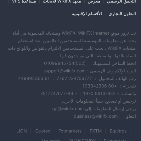
التحقق الرسمي
|
معرض
|
معهد WikiFX للأبحاث
|
مساعدة VPS
|
تستخدم MFX Trading منصة MetaTrader 5 (MT5)، وهي أداة قوية
لتداول العملات والعقود مقابل الفروقات والمعادن الثمينة. فترات أكثر
التعاون التجاري
|
الأقسام الإقليمية
وأبحاث أفضل وإشارات أكثر من سابقتها تحدد MT5.
لغة برمجة MQL5 تسمح بتداول خوارزميات متقدمة بالإضافة إلى تقويم
نت تزور موقع WikiFX. WikiFX Internet ومنتجاته المحمولة هي أداة
اقتصادي مرتبط. تقدم MFX واجهة محمولة للتجار الذين يتحركون ويديرون
بحث عن معلومات المؤسسة للمستخدمين العالميين. عند استخدام
حساباتهم ويتداولون في أي مكان مع الإنترنت.
منتجات WikiFX ، يجب على المستخدمين الالتزام بالقوانين واللوائح ذات
الصلة بالدولة والمنطقة التي يتواجدون فيها.
دعم العملاء
الخط الساخن للمستهلك ： (002)01099845754
MFX-Trading يقدم عدة طرق اتصال لتقديم خدمة عملاء كاملة. الخطوط
البريد الإلكتروني الرسمي：support@wikifx.com
الرئيسية للاتصال هي +994 12 599 و +994 77 223؛ دعم WhatsApp
رقم الهاتف المحمول ： 234706777 7762 ； 61 449895363
هو +994 50 789.
تليجرام： +60 103342306
توفر الشركة دعمًا عامًا للاستفسارات عبر البريد الإلكتروني على
واتساب: + 852-6613 1970； + 44-7517747077
info@mfx.az، ودعمًا فنيًا على support@mfx.az، وبحثًا مرتبطًا بالتمويل
ترخيص أو تصحيح خطأ المعلومات الأخرى
على accounting@mfx.az.
يرجى إرسال المعلومات إلى qa@wikifx.com
التعاون ：business@wikifx.com
الاستنتاج
مقرها في أذربيجان، MFX-Trading يوفر تداول الفوركس والمعادن
LION
Quotex
Fotmarkets
FXTM
Equitros
والعقود مقابل الفروقات والنفط باستخدام منصة MetaTrader 5 الحديثة
Weltrade
QUANTFURY
FNmarkets