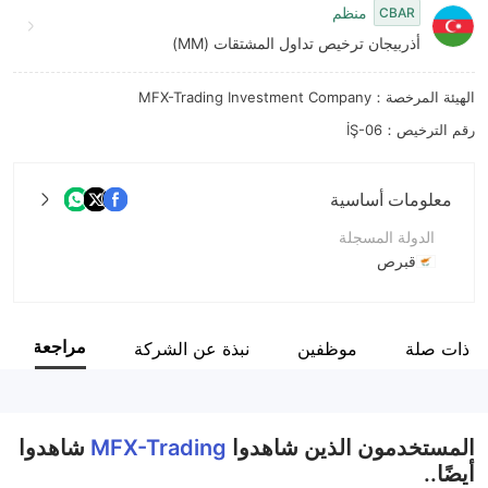
منظم
CBAR
أذربيجان ترخيص تداول المشتقات (MM)
الهيئة المرخصة：MFX-Trading Investment Company
رقم الترخيص：İŞ-06
معلومات أساسية
الدولة المسجلة
قبرص
فترة التشغيل
5-10 سنوات
مراجعة
 ذات صلة
موظفين
نبذة عن الشركة
اسم الشركة
MFX-Trading
المستخدمون الذين شاهدوا
MFX-Trading
شاهدوا
أيضًا..