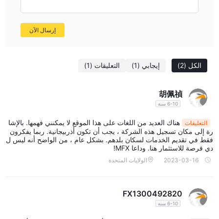
الخدمات
إرسال الآن
MFX-Trading يقدم مجموعة واسعة من الخدمات المالية التي تهدف إلى
تلبية احتياجات المستثمرين المختلفة:
خدمات الوساطة: تفويض عمليات شراء وبيع الأدوات المالية بما في ذلك
الكل
(2)
إيجابي
(1)
التعليقات
(1)
السندات والأسهم والأوراق المالية الأخرى نيابة عن العملاء.
تقديم المساعدة في إصدار الأوراق المالية الجديدة، وبالتالي دعم الشركات
胡佩禎
والحكومات في جمع الأموال من خلال عروض السوق.
6-10 سنة
MFX-Trading يقدم تحليلًا ونصائح محددة بشأن فرص الاستثمار. يقدمون
خدمات بحث الاستثمار والاستشارات لدعم العملاء.
هناك العديد من اللغات على هذا الموقع لا يمكنني فهمها. بالإشا
التعليقات
أيضًا، يقدم MFX-Trading مراقبة محافظ الاستثمار للعملاء. يساعد تحمل
رة إلى مكان تسجيل هذه الشركة ، يجب أن تكون أذربيجانية. ربما يفكرون
فقط في تقديم الخدمات لسكان بلدهم. بشكل عام ، من الواضح أنه ليس ل
المخاطر الخاصة بهم وأهدافهم المالية في إدارة المحافظ.
دي فرصة للاستثمار هنا. وداعا MFX!
إدارة المعاملات الأخيرة وضمان النقل السلس للأوراق المالية والأموال
2023-03-16
الولايات المتحدة
سيساعد في تحديد سياسات التسوية والدفع للخدمات.
يقدمون فرص تداول لمجموعة متنوعة من الأسهم والسندات بحيث يمكن
للعملاء توزيع أموالهم على عدة أصول وإدارة المخاطر بشكل صحيح.
FX1300492820
6-10 سنة
أنواع الحسابات