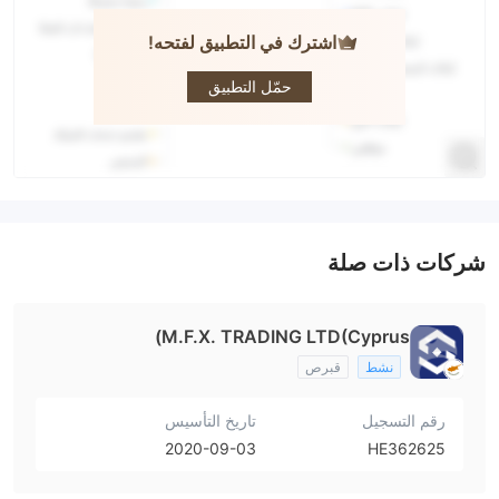
اشترك في التطبيق لفتحه!
MFX-
Trading
حمّل التطبيق
شركات ذات صلة
M.F.X. TRADING LTD(Cyprus)
نشط
قبرص
رقم التسجيل
تاريخ التأسيس
2020-09-03
HE362625