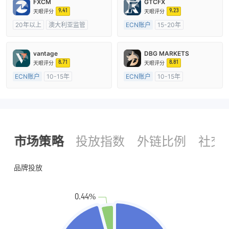
FXCM
GTCFX
9.41
9.23
天眼评分
天眼评分
20年以上
澳大利亚监管
ECN账户
15-20年
全牌照 (MM)
主标MT4
英国监管
全牌照 (MM)
主标MT4
vantage
DBG MARKETS
8.71
8.81
天眼评分
天眼评分
ECN账户
10-15年
ECN账户
10-15年
澳大利亚监管
全牌照 (MM)
澳大利亚监管
全牌照 (MM)
主标MT4
主标MT4
市场策略
投放指数
外链比例
社交