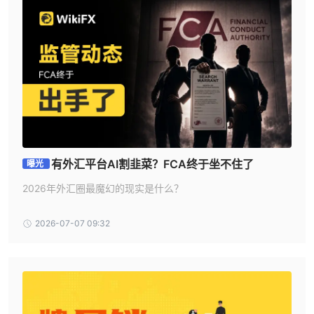
费用
在e投睿上，开户和管理都是免费的。然而，提款费、不活跃费和兑
换费用会收取费用，您可以在下表中找到详细信息：
交易平台
e投睿提供其专有的交易平台，该平台设计用户友好且直观，特别适
合新手交易者。该平台提供各种工具和功能，包括实时市场数据、高
级图表工具和易于使用的订单输入系统。
e投睿平台最显著的特点之一是其社交交易功能，允许用户跟随和复
有外汇平台AI割韭菜？FCA终于坐不住了
曝光
制成功交易者的交易。这个功能特别吸引缺乏知识或经验进行自己交
易的新手交易者。
2026年外汇圈最魔幻的现实是什么？
除了专有平台外，e投睿还支持广受交易者欢迎的MetaTrader
4（MT4）平台，该平台在全球范围内广泛使用。MT4以其先进的图
2026-07-07 09:32
表功能、丰富的技术指标库以及通过使用专家顾问（EA）自动化交
易策略的能力而闻名。
存款和提款
存款