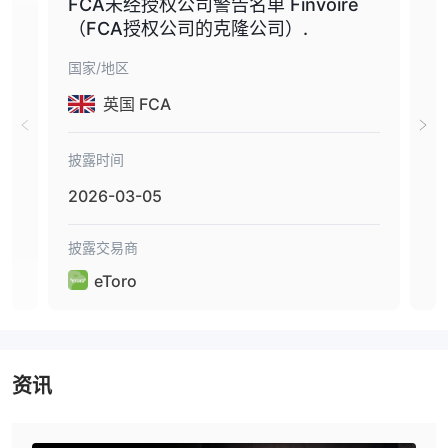
6,202支股票、703个
交易者可以访问超过7,000种资产，包括
FCA未经授权公司警告名单 Finvoire
警
ETF、42种大宗商品、55种货币、18个指数和106种加密
（FCA授权公司的克隆公司）.
货币
。
国家/地区
国家
有了这么多的工具可供选择，交易者可以实现投资组合的多样化，并
探索各种市场以寻找最佳的投资机会。
英国 FCA
杠杆
披露时间
披露
e投睿为交易各种金融工具提供杠杆。e投睿提供的最大杠杆因工具
2026-03-05
202
和客户所在司法管辖区而异。
请注意，高杠杆可以放大您的潜在回报，但更重要的是，它可能增加
您的风险。
披露交易商
披露
eToro
点差和佣金
EUR/USD货币对的点差为1点，比大多数其他经纪商更具竞争力。如
果您对其他交易工具的点差感兴趣，可以直接访问
https://www.etoro.com/trading/手续费/cfd-spreads/
资讯
至于佣金，如果您交易ETF或CFD，将不收取佣金。然而，股票交易
收取1美元或2美元的佣金，加密货币交易收取1%的佣金。