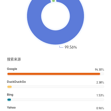
搜索来源
Google
94.30%
DuckDuckGo
2.38%
Bing
1.53%
Yahoo
0.96%