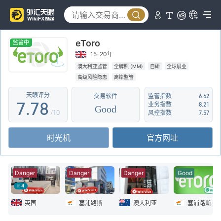
2
2
3
3
3
4
eToro
4
4
5
监管中
15-20年
5
5
6
澳大利亚监管
全牌照 (MM)
自研
全球展业
高级风险隐患
离岸监管
6
6
7
天眼评分
交易软件
监管指数
6.62
7
.
7
8
业务指数
8.21
Good
/10
风控指数
7.57
8
8
9
时光机
官方网址
9
9
Danger
Danger
Danger
Good
4
英国
塞浦路斯
澳大利亚
塞浦路斯