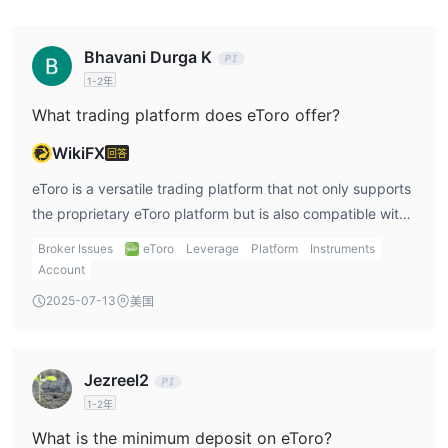
这些资源包括但不限于：
e投睿学院
：这是一个在线教育门户，为交易者提供各种教育材料，
Bhavani Durga K
包括文章、视频、网络研讨会和课程，涵盖交易策略、市场分析、风
1-2年
险管理等各个主题。
交易指南
：e投睿还提供一系列交易指南，提供关于股票、商品、货
What trading platform does eToro offer?
币和指数等各种交易主题的深入信息。
WikiFX
回答
市场新闻和分析
：e投睿为交易者提供最新的金融市场新闻和分析。
包括每日市场更新、每周市场分析和其他教育内容。
eToro is a versatile trading platform that not only supports
更多其他教育资源可以在其官方网站上找到。
the proprietary eToro platform but is also compatible with
the widely used MetaTrader 4.
Broker Issues
eToro
Leverage
Platform
Instruments
结论
Account
总的来说，e投睿是一家声誉良好且用户友好的在线交易平台，为客
2025-07-13
美国
户提供了广泛的金融工具和交易选择。其创新的社交交易功能、直观
的平台和优质的客户服务使其成为初学者和经验丰富的交易者的理想
选择。然而，它也有一些缺点，如取款和不活跃手续费收费，以及有
Jezreel2
限的直接联系渠道。
1-2年
常见问题
What is the minimum deposit on eToro?