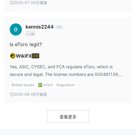
2025-07-05
美国
kennis2244
1-2年
Is eToro legit?
WikiFX
回答
Yes, ASIC, CYSEC, and FCA regulate eToro, which is
secure and legal. The license numbers are 000491139,
109/1,0 and 583263.
Broker Issues
eToro
Regulation
2025-06-28
美国
查看更多