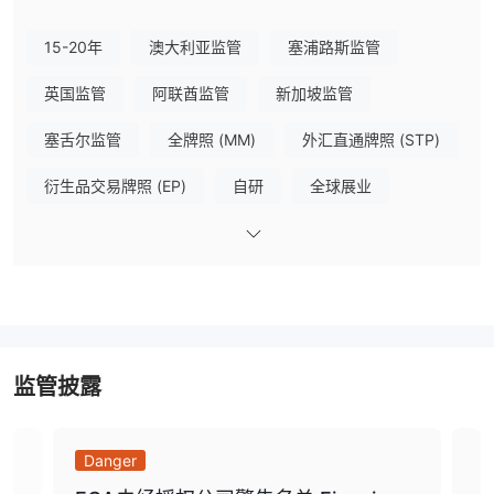
e投睿 的用户界面友好、交易资产丰富以及社交交易功能使其在初学
者和经验丰富的交易者中受到欢迎。
15-20年
澳大利亚监管
塞浦路斯监管
然而，与任何交易平台一样，e投睿 也有其优点和缺点，潜在用户在
注册之前应考虑。
英国监管
阿联酋监管
新加坡监管
在本节中，我们将讨论使用 e投睿 作为交易平台的优点和缺点。
塞舌尔监管
全牌照 (MM)
外汇直通牌照 (STP)
e投睿 是否合法？
衍生品交易牌照 (EP)
自研
全球展业
e投睿 是一家合法且受监管的在线经纪公司，自2007年开始运营。
它在多个知名金融机构的监管下获得许可，包括英国金融行为监管局
高级风险隐患
离岸监管
FCA
ASIC
（
），澳大利亚证券和投资委员会（
）以及塞浦路斯证
CySEC
券交易委员会（
）。
该公司还是投资者补偿基金的成员，为交易者的资金提供额外的保
护。
然而，与任何投资平台一样，交易中存在风险，交易者应始终意识到
监管披露
潜在风险并采取措施保护他们的投资。
市场工具
Danger
Da
e投睿为交易者提供了广泛的金融工具选择，涵盖全球各个市场。