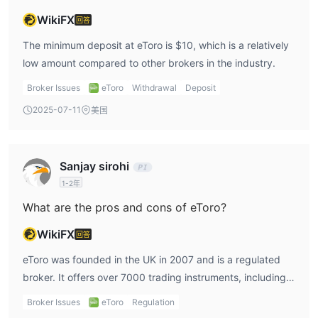
e投睿是一家受监管的经纪商吗？
WikiFX
是的，e投睿是一家受监管的经纪商。它在欧洲由塞浦路斯证券交易
回答
委员会（CySEC）、英国金融行为监管局（FCA）和澳大利亚证券
The minimum deposit at eToro is $10, which is a relatively
和投资委员会（ASIC）授权和监管。
low amount compared to other brokers in the industry.
e投睿提供哪些交易工具？
Broker Issues
eToro
Withdrawal
Deposit
e投睿提供7000多种交易工具，包括6202只股票、703只ETF、42
种商品、55种货币、18个指数和106种加密货币。
2025-07-11
美国
e投睿提供模拟账户吗？
是的，e投睿提供模拟账户，允许您使用高达10万美元的虚拟资金进
行交易练习。模拟账户是免费的，可以无限期使用。
Sanjay sirohi
1-2年
What are the pros and cons of eToro?
WikiFX
回答
eToro was founded in the UK in 2007 and is a regulated
broker. It offers over 7000 trading instruments, including
currencies, cryptocurrencies, and more.
Broker Issues
eToro
Regulation