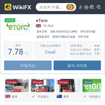
2
2
3
3
3
4
eToro
4
4
5
감독중
15-20년
5
5
6
호주 규제
외환 거래 라이선스 (MM)
자체 연구개발
글로벌 업무
잠재적 위험성이 높음
역외 규제
6
6
7
점수
거래 소프트웨어
규제 색인
6.62
7
.
7
8
비즈니스 인덱스
8.21
Good
/10
리스크 관리 지수
7.57
8
8
9
타임머신
공식 사이트
9
9
Danger
Danger
Danger
Good
4
영국
키프로스
호주
키프로스