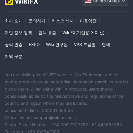
United States
회사 소개
|
문의하기
|
리스크 제시
|
이용약관
|
개인 정보 정책
|
검색 호출
|
WikiFX(기업용 에디션)
|
공식 인증
|
EXPO
|
Wiki 연구원
|
VPS 도움말
|
협력
|
지역 구분
You are visiting the WikiFX website. WikiFX Internet and its
mobile products are an enterprise information searching tool for
global users. When using WikiFX products, users should
consciously abide by the relevant laws and regulations of the
country and region where they are located.
consumer hotline：006531290538
Official Email：support@wikifx.com；
Mobile Phone Number：234 706 777 7762；61 449895363
Telegram：+60 103342306