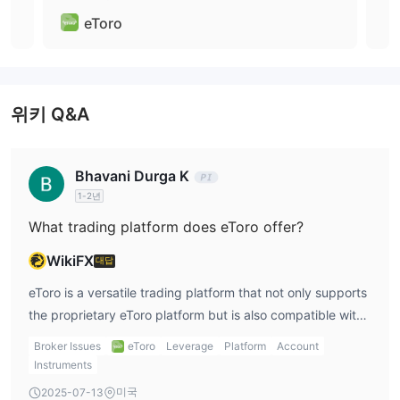
이러한 다양한 상품을 통해 트레이더들은 포트폴리오를 다변화하고
eToro
최상의 투자 기회를 찾기 위해 다양한 시장을 탐색할 수 있습니다.
레버리지
eToro는 다양한 금융 상품에 대한 레버리지를 제공합니다. eToro가
위키 Q&A
제공하는 최대 레버리지는 상품 및 고객의 관할권에 따라 다릅니다.
높은 레버리지는 잠재적인 수익을 증폭시킬 수 있지만, 더 중요한 것
은 리스크를 증가시킬 수 있다는 점입니다.
Bhavani Durga K
1-2년
스프레드 및 수수료
What trading platform does eToro offer?
EUR/USD 통화쌍의 스프레드는 1포인트부터 시작하여 대부분의 다
른 브로커보다 경쟁력이 있습니다. 다른 거래 상품의 스프레드에 관
WikiFX
대답
심이 있다면, 직접
https://www.etoro.com/trading/fees/cfd-
eToro is a versatile trading platform that not only supports
spreads/
를 방문하실 수 있습니다.
the proprietary eToro platform but is also compatible with
수수료에 대해서는 ETF 또는 CFD 거래 시 수수료가 없습니다. 그러
the widely used MetaTrader 4.
Broker Issues
eToro
Leverage
Platform
Account
나 주식 거래에는 $1 또는 $2의 수수료가 있으며, 암호화폐 거래에
Instruments
는 1%의 수수료가 있습니다.
미국
2025-07-13