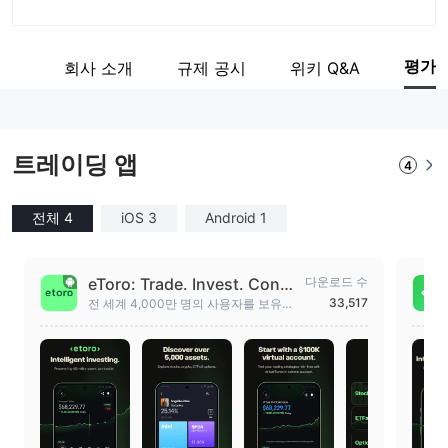
회사 약칭
eToro
평가
직원
회사 소개
규제 공시
위키 Q&A
기업 직원
--
트레이딩 앱
4
전체 4
iOS 3
Android 1
eToro: Trade. Invest. Conne
다운로드 수
ct.
33,517
전 세계 4,000만 명의 사용자를 보유한
신뢰할 수 있는 멀티에셋 플랫폼에서 거
래 및 투자하세요.