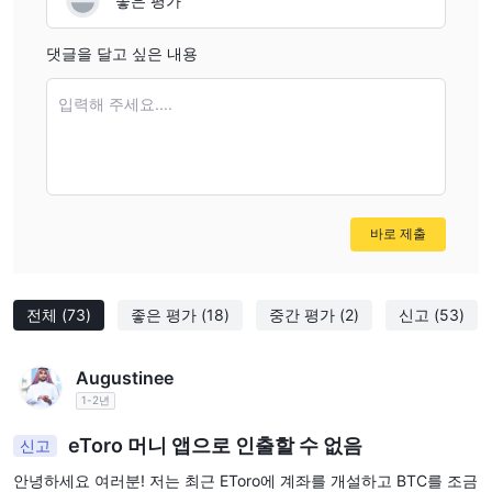
좋은 평가
결론
댓글을 달고 싶은 내용
전반적으로, eToro은 신뢰할 수 있고 사용자 친화적인 온라인 거래
플랫폼으로 고객들에게 다양한 금융 상품과 거래 옵션을 제공합니
입력해 주세요....
다. 혁신적인 소셜 트레이딩 기능, 직관적인 플랫폼 및 훌륭한 고객
서비스로 초보자와 경험 있는 트레이더 모두에게 매력적인 선택지입
니다. 그러나 출금 및 비활동 수수료 부과, 그리고 제한된 직접 연락
채널 등의 단점도 있습니다.
바로 제출
FAQs
eToro은 규제된 브로커인가요?
네, eToro은 규제된 브로커입니다. 이는 유럽의 Cyprus Securities
전체
(73)
좋은 평가
(18)
중간 평가
(2)
신고
(53)
and Exchange Commission (CySEC), 영국의 Financial Conduct
Authority (FCA) 및 호주의 Australian Securities and Investments
Augustinee
Commission (ASIC)에 의해 승인되고 규제를 받고 있습니다.
1-2년
eToro에서 제공하는 거래 도구는 무엇인가요?
eToro은 6,202개의 주식, 703개의 ETF, 42개의 상품, 55개의 통화,
eToro 머니 앱으로 인출할 수 없음
신고
18개의 지수 및 106개의 암호화폐를 포함한 7,000개 이상의 거래
안녕하세요 여러분! 저는 최근 EToro에 계좌를 개설하고 BTC를 조금