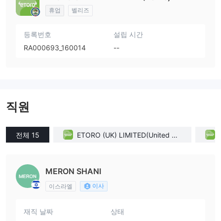
휴업
벨리즈
등록번호
설립 시간
RA000693_160014
--
직원
전체 15
ETORO (UK) LIMITED(United Kin
gdom)
MERON SHANI
이사
이스라엘
재직 날짜
상태