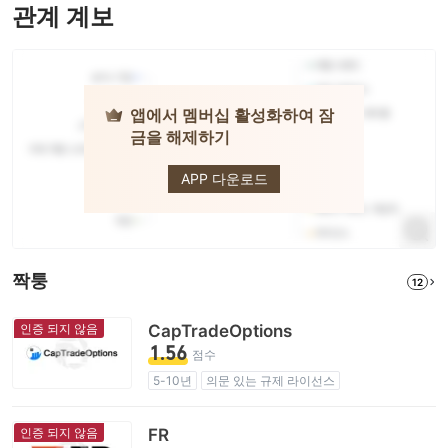
관계 계보
앱에서 멤버십 활성화하여 잠
금을 해제하기
eToro
APP 다운로드
짝퉁
12
인증 되지 않음
CapTradeOptions
1.56
점수
5-10년
의문 있는 규제 라이선스
업무 구역 의심
잠재적 위험성이 높음
인증 되지 않음
FR