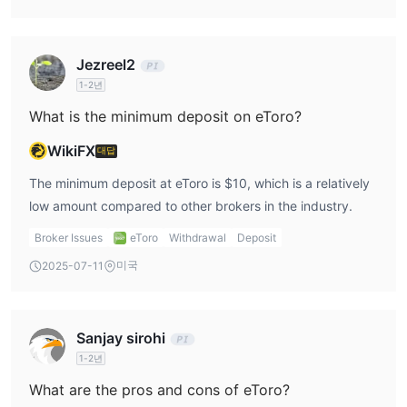
수수료
eToro에서 계좌 개설 및 관리는 모두 무료입니다. 그러나 출금 수수
료, 비활동 수수료 및 환전 수수료가 부과되며, 자세한 정보는 아래
Jezreel2
표에서 확인하실 수 있습니다:
1-2년
What is the minimum deposit on eToro?
거래 플랫폼
자체 거래 플랫폼
eToro은 사용자 친화적이고 직관적인
을 제공합
WikiFX
대답
니다. 특히 초보 트레이더를 위해 설계되었습니다. 이 플랫폼은 실시
The minimum deposit at eToro is $10, which is a relatively
간 시장 데이터, 고급 차트 도구 및 사용하기 쉬운 주문 입력 시스템
low amount compared to other brokers in the industry.
을 포함한 다양한 도구와 기능을 제공합니다.
소셜 트레이딩
eToro 플랫폼의 가장 주목할만한 기능 중 하나는
기
Broker Issues
eToro
Withdrawal
Deposit
능으로, 사용자가 성공한 트레이더의 거래를 따라하고 복사할 수 있
미국
2025-07-11
습니다. 이 기능은 자신의 거래를 직접 수행하는 데 지식이나 경험이
부족한 신규 트레이더에게 특히 매력적입니다.
자체 플랫폼 외에도 eToro은 세계적으로 널리 사용되는
Sanjay sirohi
MetaTrader 4 (MT4)
플랫폼을 지원합니다. MT4은 고급 차트
1-2년
기능, 다양한 기술적 지표 라이브러리 및 전문가 자문 (EA)을 통한
What are the pros and cons of eToro?
거래 전략 자동화 기능으로 알려져 있습니다.