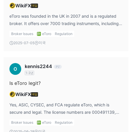
WikiFX
대답
입출금
eToro was founded in the UK in 2007 and is a regulated
입금
broker. It offers over 7000 trading instruments, including
신용카드/직불카드, 은행 송금 및 PayPal, Neteller,
eToro은
currencies, cryptocurrencies, and more.
Skrill
과 같은 전자지갑을 포함한 여러 결제 방법을 허용합니다.
Broker Issues
eToro
Regulation
최소 입금 금액은 $10
으로, 업계의 다른 브로커에 비해 상대적으
미국
2025-07-05
로 낮습니다.
즉시 또는 영업일 기준 1일 이내에 처리
입금은 일반적으로
됩니
다. 이는 결제 방법에 따라 다를 수 있습니다.
kennis2244
입금 수수료를 부과하지 않습니다
eToro은
, 하지만 일부 결제
1-2년
공급자는 자체 수수료를 부과할 수 있습니다.
Is eToro legit?
eToro은 입금과 동일한 결제 방법을 사용하여 자금을 인출할 수 있
습니다.
WikiFX
대답
출금
최소 출금 금액은 $30
Yes, ASIC, CYSEC, and FCA regulate eToro, which is
$5의 출금
이며, USD 투자 계좌의 경우
수수료
secure and legal. The license numbers are 000491139,
가 있으며, GBP 및 EUR 계좌의 경우 무료입니다.
109/1,0 and 583263.
영업일 기준 1일 이내에 처리
출금은 일반적으로
되지만, 은행 송
Broker Issues
eToro
Regulation
금의 경우 더 오래 걸릴 수 있습니다.
미국
2025-06-28