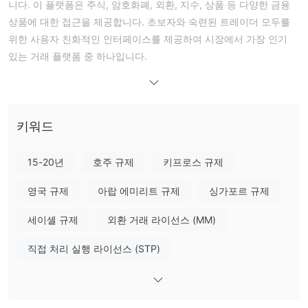
니다. 이 플랫폼은 주식, 암호화폐, 외환, 지수, 상품 등 다양한 금융
상품에 대한 접근을 제공합니다. 초보자와 숙련된 트레이더 모두를
위한 사용자 친화적인 인터페이스를 제공하여 시장에서 가장 인기
있는 거래 플랫폼 중 하나입니다.
eToro의 특징 중 하나는 소셜 트레이딩 기능으로, 사용자들은 성공
한 트레이더들의 거래를 복사하고 투자 포트폴리오를 구축할 수 있
습니다. 이 플랫폼은 트레이더들이 통찰력, 전략 및 지식을 공유하는
큰 커뮤니티를 보유하고 있어 기술 향상을 위해 찾는 트레이더들에
키워드
게 훌륭한 학습 자료입니다.
15-20년
호주 규제
키프로스 규제
장단점
eToro의 사용자 친화적인 인터페이스, 다양한 거래 자산 및 소셜 트
영국 규제
아랍 에미리트 규제
싱가포르 규제
레이딩 기능은 초보자와 숙련된 트레이더 모두에게 인기를 얻었습니
세이셸 규제
외환 거래 라이선스 (MM)
다.
그러나 모든 거래 플랫폼과 마찬가지로 eToro에는 장단점이 있으며,
직접 처리 실행 라이선스 (STP)
잠재적인 사용자들은 가입하기 전에 고려해야 합니다.
이 섹션에서는 eToro을 거래 플랫폼으로 사용하는 장단점에 대해 논
파생상품 거래 라이선스 (EP)
자체 연구개발
의하겠습니다.
글로벌 업무
잠재적 위험성이 높음
역외 규제