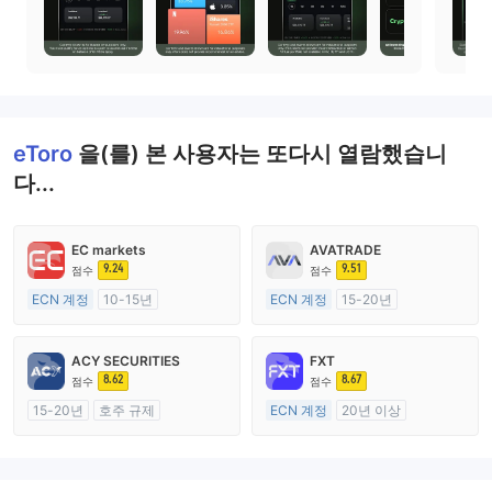
eToro
을(를) 본 사용자는 또다시 열람했습니
다...
EC markets
AVATRADE
9.24
9.51
점수
점수
ECN 계정
10-15년
ECN 계정
15-20년
호주 규제
호주 규제
외환 거래 라이선스 (MM)
외환 거래 라이선스 (MM)
ACY SECURITIES
FXT
마스터 레이블 MT4
마스터 레이블 MT4
8.62
8.67
점수
점수
15-20년
호주 규제
ECN 계정
20년 이상
외환 거래 라이선스 (MM)
호주 규제
마스터 레이블 MT4
외환 거래 라이선스 (MM)
마스터 레이블 MT4