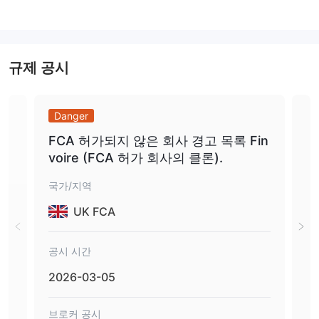
eToro이 신뢰할 수 있나요?
eToro은 2007년부터 운영되고 있는 신뢰할 수 있는 규제된 온라인
중개업체입니다.
규제 공시
다음은 영국의 금융행정청(FCA), 호주증권투자위원회(ASIC) 및 키
프로스증권거래위원회(CySEC)를 포함한 여러 신뢰할 수 있는 금융
당국에 의해 허가 및 규제를 받고 있습니다.
Danger
Da
해당 회사는 트레이더들의 자금에 추가적인 보호를 제공하는 투자자
FCA 허가되지 않은 회사 경고 목록 Fin
경고
보상 기금의 회원이기도 합니다.
voire (FCA 허가 회사의 클론).
체).
그러나 투자 플랫폼의 특성상 거래에는 위험이 따르며, 트레이더들
은 잠재적인 위험을 항상 인식하고 투자를 보호하기 위한 조치를 취
국가/지역
국가
해야 합니다.
UK FCA
시장 기구
eToro은 글로벌 시장을 아우르는 다양한 금융 상품을 트레이더들에
공시 시간
공시
게 제공합니다.
2026-03-05
202
트레이더들은 6,202개의 주식, 703개의 ETF, 42개의 상품, 55개의
통화, 18개의 지수 및 106개의 암호화폐를 포함한 7,000개 이상의
브로커 공시
브로
자산에 접근할 수 있습니다.