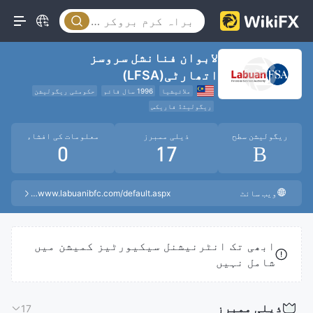
لابوان فنانشل سروسز
اتھارٹی(LFSA)
ملائیشیا
1996 سال قائم
حکومتی ریگولیشن
ریگولیٹڈ فاریکس
ریگولیشن سطح
ذیلی ممبرز
معلومات کی افشاء
0
17
B
ویب سائٹ
https://www.labuanibfc.com/default.aspx
ابھی تک انٹرنیشنل سیکیورٹیز کمیشن میں
شامل نہیں
ذیلی ممبرز
17