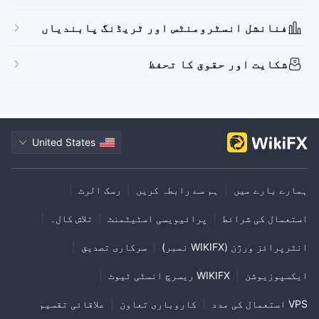
اعلیٰ سطح کے خطرات
عالمی کاروبار
آف شور ریگولیشن
فنانشل انسٹرومنٹس اور ٹریڈنگ پابندیاں
شکایت اور حقوق کا تحفظ
United States
ہمارے بارے میں
|
ہم سے رابطہ کریں
|
رسک الرٹ
|
استعمال کی شرائط
|
پرائیویسی اسٹیٹمنٹ
|
تلاش کال۔
|
انٹرپرائز ورژن (WIKIFX نمبر)
|
سرکاری تصدیق
|
ایکسپوزیوشن
|
WIKIFX ریسرچ انسٹی ٹیوٹ
|
VPS استعمال کی مدد
|
کاروباری تعاون
|
علاقائی تقسیم