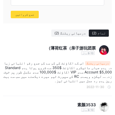
گئے لوگو سے، ہمیں پتہ چلا کہ یہ بروکر ویب پے، ویزا، ماسٹر
کارڈ وغیرہ کے ذریعے ڈپازٹ اور واپسی قبول کرتا نظر آتا ہے۔
جمع کروائیں
کم از کم ابتدائی ڈپازٹ کی ضرورت $350 ہے۔
کسٹمر سپورٹ
Royal Capital کی کسٹمر سپورٹ سے صبح 6:00 بجے سے شام 6:00 بجے
تمام
(2)
درمیانی ریٹنگ
(2)
(GMT-6) تک + 1 212 461 4502 (مین ڈیسک)، +506 2505 5488،
ٹیلی گرام: +506 6218 7774 (LATAM)، + 908 624 3046
薄荷红茶（亲子游玩团票）
(انگریزی)، فیکس: +506 2215 1674، ای میل: support@royalcap-
6-10 سال
int.com پر رابطہ کیا جا سکتا ہے یا رابطے کے لیے آن لائن
اس کے اکاؤنٹ کی کم سے کم جمع رقم انتہائی زیا
درمیانی ریٹنگ
پیغامات بھیجے جا سکتے ہیں۔ اس کے علاوہ، آپ اس بروکر کو فیس
دہ ہے، جہاں مائیکرو اکاؤنٹ $350 سے شروع ہوتا ہے، Standard
بک اور انسٹاگرام جیسے کچھ سوشل میڈیا پلیٹ فارمز پر بھی
Account $5,000 سے، VIP اکاؤنٹ $100,000 سے، مکمل طور پر خوف
زدہ... لیکن، ویسے، RC کی سپورٹ ٹیم میرے دیکھنے میں سب سے بہت
فالو کر سکتے ہیں۔ کمپنی کا پتہ: Suite 305, Griffith Corporate
رین ہے، رد عمل میں انتہائی تیز۔
Centre, P.O. Box 1510, Beachmont Kingstown St. Vincent and
2022-11-30
the Grenadines; 845 third avenue New York NY 10022۔
素颜3533
6-10 سال