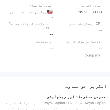
سرور آئی پی
سرور کا مقام
185.230.63.171
ریاستہائے متحدہ امری
کہ
ICP رجسٹریشن نمبر
اہم وزٹ کرنے والے ممالک/
علاقے
--
--
ڈومین کی مؤثر تاریخ
ویب سائٹ
--
--
Company
--
انٹرپرائز تعارف
عمومی معلومات اور ریگولیشن
Royal Capital، جو کہ Royal Capital LTD کا ایک ٹریڈنگ نام ہے،
مبینہ طور پر سینٹ ونسنٹ اور گریناڈائنز میں رجسٹرڈ ایک غیر