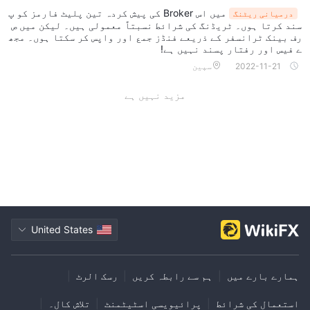
میں اس Broker کی پیش کردہ تین پلیٹ فارمز کو پ
درمیانی ریٹنگ
سند کرتا ہوں۔ ٹریڈنگ کی شرائط نسبتاً معمولی ہیں۔ لیکن میں ص
رف بینک ٹرانسفر کے ذریعے فنڈز جمع اور واپس کر سکتا ہوں۔ مجھ
ے فیس اور رفتار پسند نہیں ہے!
2022-11-21
سپین
مزید نہیں ہے
United States
ہمارے بارے میں
|
ہم سے رابطہ کریں
|
رسک الرٹ
|
استعمال کی شرائط
|
پرائیویسی اسٹیٹمنٹ
|
تلاش کال۔
|