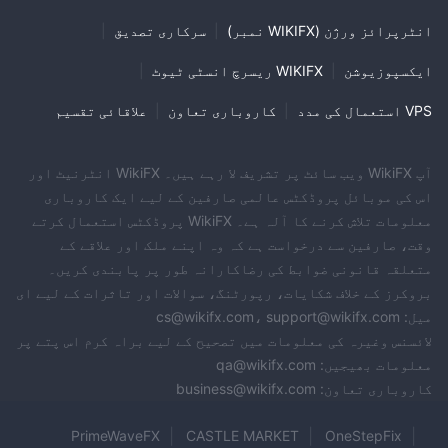
انٹرپرائز ورژن (WIKIFX نمبر)
|
سرکاری تصدیق
|
ایکسپوزیوشن
|
WIKIFX ریسرچ انسٹی ٹیوٹ
|
VPS استعمال کی مدد
|
کاروباری تعاون
|
علاقائی تقسیم
آپ WikiFX ویب سائٹ پر تشریف لا رہے ہیں۔ WikiFX انٹرنیٹ اور
اس کی موبائل پروڈکٹس عالمی صارفین کے لیے ایک کاروباری
معلومات تلاش کرنے کا آلہ ہے۔ WikiFX پروڈکٹس استعمال کرتے
وقت، صارفین سے درخواست ہے کہ وہ اپنے ملک اور علاقے کے
متعلقہ قانونی ضوابط کی رضاکارانہ طور پر پابندی کریں۔
بروکرز کے خلاف شکایات، رپورٹنگ، سوالات اور تاثرات کے لیے ای
میل: cs@wikifx.com، support@wikifx.com
لائسنس وغیرہ کی معلومات میں تصحیح کے لیے براہ کرم اس پتے پر
معلومات بھیجیں: qa@wikifx.com
کاروباری تعاون: business@wikifx.com
PrimeWaveFX
CASTLE MARKET
OneStepFix