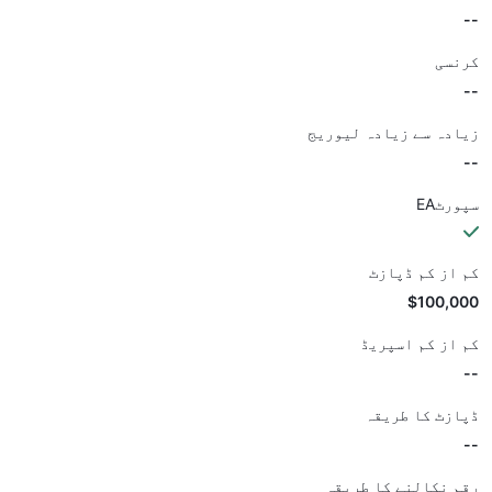
--
کرنسی
--
زیادہ سے زیادہ لیوریج
--
سپورٹEA
کم از کم ڈپازٹ
$100,000
کم از کم اسپریڈ
--
ڈپازٹ کا طریقہ
--
رقم نکالنے کا طریقہ