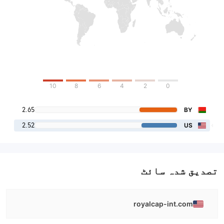
10
8
6
4
2
0
2.65
BY
2.52
US
تصدیق شدہ سائٹ
royalcap-int.com