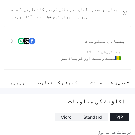
9
7
ہمارے پاس فی الحال غیر ملکی کرنسی کا تجارتی لائسنس
نہیں ہے۔ براہ کرم خطرات سے آگاہ رہیں!
8
9
بنیادی معلومات
رجسٹریشن کا علاقہ
سینٹ ونسنٹ اور گریناڈینز
آپریشن کا دورانیہ
5-10 سال
تصدیق شدہ سائٹ
کمپنی کا تعارف
ریویو
کمپنی کا مکمل نام
Royal Capital LTD
اکاؤنٹ کی معلومات
Micro
Standard
VIP
ٹریڈنگ کا ماحول