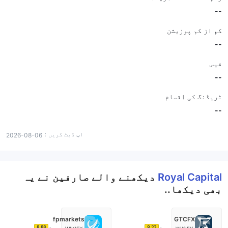
--
کم از کم پوزیشن
--
فیس
--
ٹریڈنگ کی اقسام
--
اپ ڈیٹ کریں：
2026-08-06
Royal Capital
دیکھنے والے صارفین نے یہ
بھی دیکھا..
fpmarkets
GTCFX
8.88
9.23