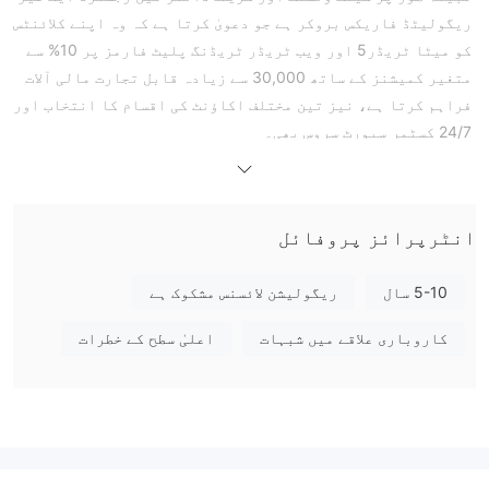
ریگولیٹڈ فاریکس بروکر ہے جو دعویٰ کرتا ہے کہ وہ اپنے کلائنٹس
کو میٹا ٹریڈر5 اور ویب ٹریڈر ٹریڈنگ پلیٹ فارمز پر 10% سے
متغیر کمیشنز کے ساتھ 30,000 سے زیادہ قابل تجارت مالی آلات
فراہم کرتا ہے، نیز تین مختلف اکاؤنٹ کی اقسام کا انتخاب اور
24/7 کسٹمر سپورٹ سروس بھی۔
مارکیٹ کے آلات
Royal Capital کا دعویٰ ہے کہ وہ 30,000 سے زیادہ ٹریڈنگ اثاثے
پیش کرتا ہے، جن میں کموڈٹیز، فاریکس اور اسٹاک انڈیکس شامل
انٹرپرائز پروفائل
ہیں۔
اکاؤنٹ کی اقسام
5-10 سال
ریگولیشن لائسنس مشکوک ہے
Royal Capital کی طرف سے تین لائیو ٹریڈنگ اکاؤنٹس پیش کیے
جاتے ہیں، یعنی مائیکرو، اسٹینڈرڈ اور VIP۔ مائیکرو اکاؤنٹ
کاروباری علاقے میں شبہات
اعلیٰ سطح کے خطرات
کھولنے کے لیے کم از کم ابتدائی ڈپازٹ کی رقم $350 درکار ہے،
جبکہ دیگر دو اکاؤنٹ کی اقسام میں کم از کم ابتدائی سرمایہ
کی بہت زیادہ ضروریات بالترتیب $5,000 اور $100,000 ہیں۔
کمیشنز
Royal Capital کا دعویٰ ہے کہ مختلف اکاؤنٹ کی اقسام پر مختلف
کمیشنز وصول کیے جائیں گے۔ مثال کے طور پر، مائیکرو اکاؤنٹ