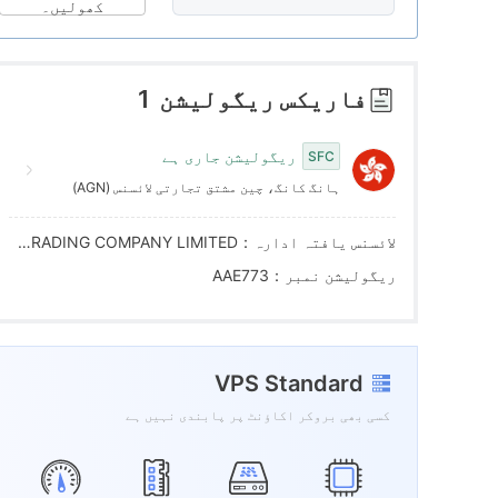
7
8
2
کھولیں۔
8
9
3
فاریکس ریگولیشن
1
9
4
ریگولیشن جاری ہے
SFC
ہانگ کانگ، چین مشتق تجارتی لائسنس (AGN)
5
لائسنس یافتہ ادارہ：PRUDENTIAL INDEX TRADING COMPANY LIMITED
6
ریگولیشن نمبر：AAE773
7
VPS Standard
8
کسی بھی بروکر اکاؤنٹ پر پابندی نہیں ہے
9