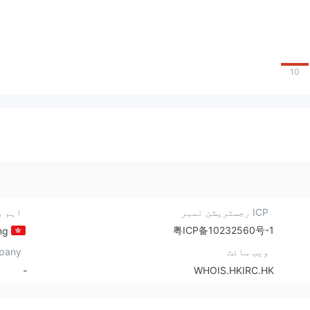
10
ICP رجسٹریشن نمبر
اہم و
粤ICP备10232560号-1
Hong Kong
ویب سائٹ
pany
-
WHOIS.HKIRC.HK