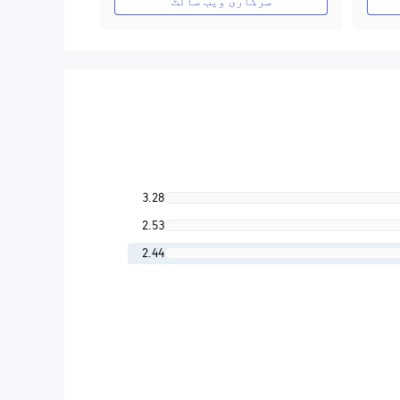
سرکاری ویب سائٹ
3.28
2.53
2.44