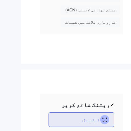
مشتق تجارتی لائسنس (AGN)
کاروباری علاقے میں شبہات
درمیانہ درجے کا رسک
ے، جو یہ
ے
ریٹنگ شائع کریں
ایکسپوژر
و