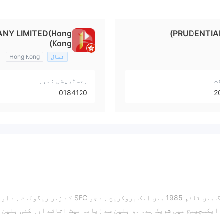
ANY LIMITED(Hong
PRUDENTIAL
Kong)
فعال
Hong Kong
ت
رجسٹریشن نمبر
0184120
2
Prudential Brokerage Limited (پرودینشل) ہانگ کانگ میں قائم 1985 میں ایک بروکریج ہے جو SFC کے زیر ریگولیٹ ہے 
ایکسچینج میں شریک ہے۔ دو بلین سے زیادہ نیٹ اثاثے اور کئی بلین