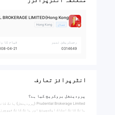
 BROKERAGE LIMITED(Hong Kong)
فعال
Hong Kong
رجسٹریشن نمبر
قیام کا وق
008-04-21
0314649
انٹرپرائز تعارف
پرودینشل بروکریج کیا ہے؟
ہانگ کانگ اسٹاک ایکسچینج اور ہانگ کانگ فیوچرز 