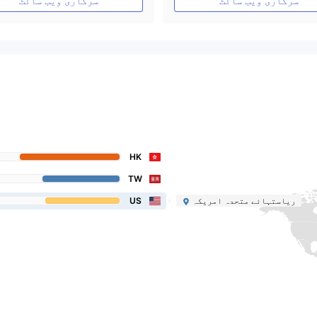
سرکاری ویب سائٹ
سرکاری ویب سائٹ
HK
TW
ریاستہائے متحدہ امریکہ
US