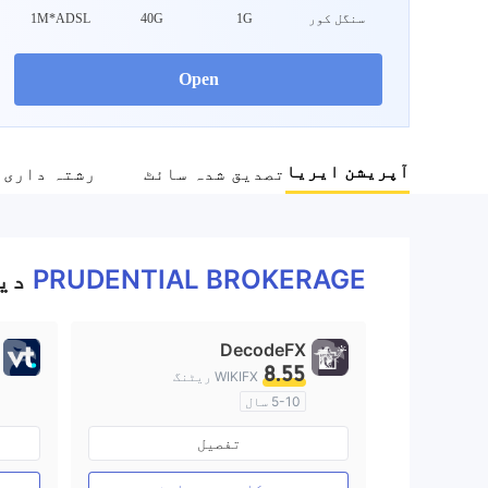
WIKIFX فیلڈ سروے
Danger
سنگل کور
1G
40G
1M*ADSL
PRUDENTIAL
BROKERAGE
Open
آپریشن ایریا
تصدیق شدہ سائٹ
رشتہ داری 
PRUDENTIAL BROKERAGE
دی
DecodeFX
8.55
WIKIFX ریٹنگ
5-10 سال
آسٹریلیا ریگولیشن
تفصیل
مارکیٹ سازی کا لائسنس (MM)
مین ٹائٹل MT4