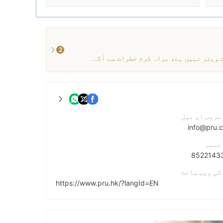
2
موجودہ معلومات کے مطابق، اس بروکر کے پاس کوئی ٹریڈنگ سافٹ ویئر نہیں ہے، براہ کرم خطرات سے آگاہ رہیں۔
سروس ای میل
info@pru.
نمبر
کی ویب سائٹ
https://www.pru.hk/?langId=EN
کا پتہ
901 - 904, 9/F, World-wide House, 19 Des Voeux Road C, Central, HK