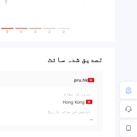
8
6
4
2
0
تصدیق شدہ سائٹ
pru.hk
سرور کا مقام
Hong Kong
ڈومین کی مؤثر تاریخ
--