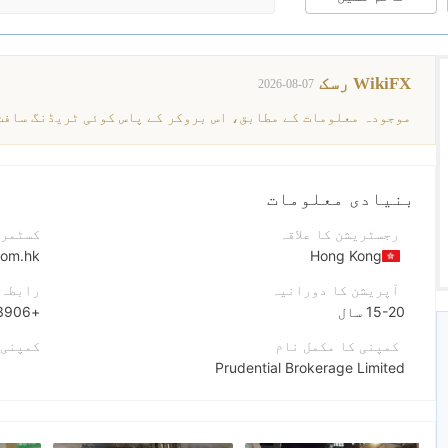
WikiFX رسک
2026-08-07
بنیادی معلومات
رجسٹریشن کا علاقہ
کسٹمر 
com.hk
Hong Kong
آپریشن کا دورانیہ
رابطہ 
15-20 سال
+85221433906
کمپنی کا مکمل نام
کمپنی 
Prudential Brokerage Limited
مختصر نام
کمپنی 
PRUDENTIAL BROKERAGE