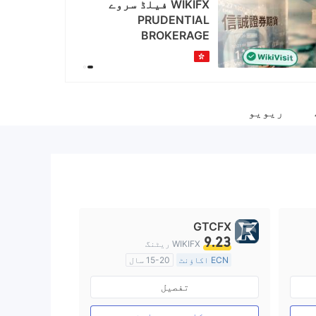
WIKIFX فیلڈ سروے
Fac
PRUDENTIAL
https://www.facebook.com/PrudentialBrokerageLt
BROKERAGE
ریویو
GTCFX
9.23
WIKIFX ریٹنگ
ECN اکاؤنٹ
15-20 سال
برطانیہ ریگولیشن
تفصیل
مارکیٹ سازی کا لائسنس (MM)
مین ٹائٹل MT4