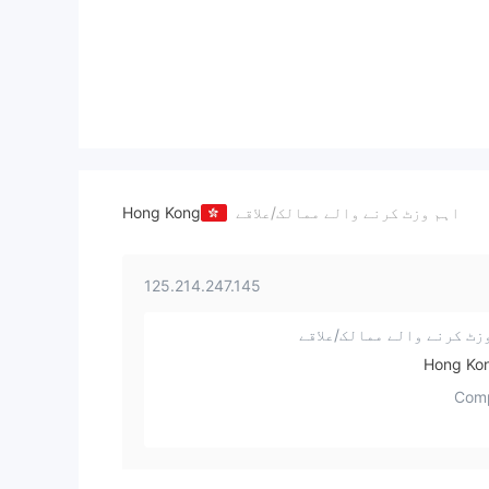
اہم وزٹ کرنے والے ممالک/علاقے
Hong Kong
125.214.247.145
زٹ کرنے والے ممالک/علاقے
Com