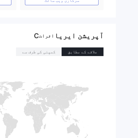
سرکاری ویب سائٹ
آپریشن ایریا
C
اثرات
علاقے کے مطابق
کمپنی کی طرف سے