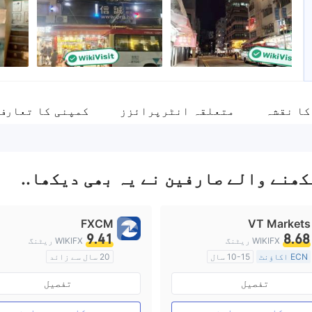
انٹرپرائز ملازم
ebook
d
--
کا نقشہ
متعلقہ انٹرپرائزز
کمپنی کا تعارف
کھنے والے صارفین نے یہ بھی دیکھا..
FXCM
VT Markets
9.41
8.68
WIKIFX ریٹنگ
WIKIFX ریٹنگ
ECN اکاؤنٹ
10-15 سال
20 سال سے زائد
آسٹریلیا ریگولیشن
آسٹریلیا ریگولیشن
تفصیل
تفصیل
مارکیٹ سازی کا لائسنس (MM)
مارکیٹ سازی کا لائسنس (MM)
مین ٹائٹل MT4
مین ٹائٹل MT4