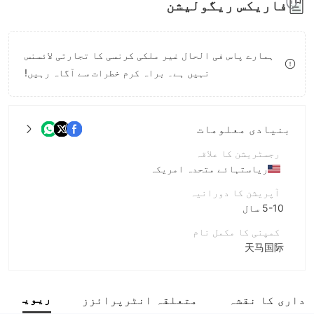
فاریکس ریگولیشن
8
9
9
9
ہمارے پاس فی الحال غیر ملکی کرنسی کا تجارتی لائسنس
نہیں ہے۔ براہ کرم خطرات سے آگاہ رہیں!
بنیادی معلومات
رجسٹریشن کا علاقہ
ریاستہائے متحدہ امریکہ
آپریشن کا دورانیہ
5-10 سال
کمپنی کا مکمل نام
天马国际
مختصر نام
TMF
ریویو
 داری کا نقشہ
متعلقہ انٹرپرائزز
انٹرپرائز ملازم