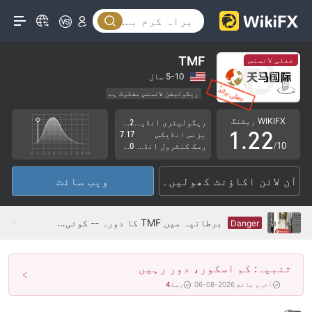
TMF
جعلی لائسنس
0
0
5-10 سال
ریگولیشن لائسنس مشکوک ہے
0
1
1
کاروباری علاقے میں شبہات
WIKIFX ریٹنگ
ریگولیٹری انڈیکس
2.72
قبرص ریگولیشن کا جعلی دعویٰ
اعلیٰ سطح کے خطرات
1
.
2
2
بزنس انڈیکس
7.17
/10
رسک کنٹرول انڈیکس
0.00
2
3
3
آن لائن اکاؤنٹ کھولیں۔
ویب سائٹ
3
4
4
4
5
5
برطانیہ میں TMF کا دورہ -- کوئی دفتر نہیں ملا
Danger
5
6
6
تنبیہ: کم اسکور، دور رہیں
6
7
7
آخری جانچ 2026-08-06
رسک
4
7
8
8