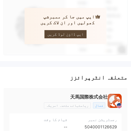
ایپ میں جا کر ممبرشپ
کھولیں اور ان لاک کریں
TMF
ایپ ڈاؤن لوڈ کریں
متعلقہ انٹرپرائزز
天馬国際株式会社
فعال
ریاستہائے متحدہ امریکہ
رجسٹریشن نمبر
قیام کا وقت
--
5040001126629