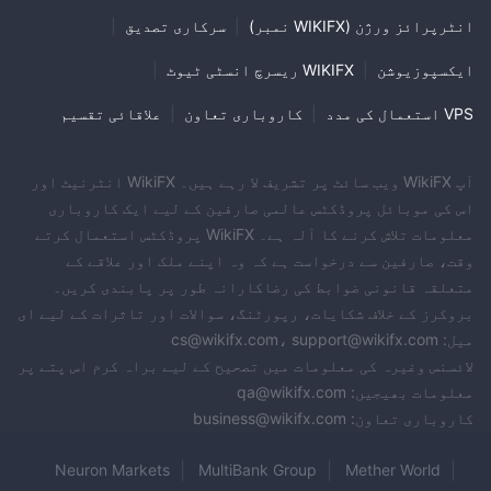
انٹرپرائز ورژن (WIKIFX نمبر)
|
سرکاری تصدیق
|
ایکسپوزیوشن
|
WIKIFX ریسرچ انسٹی ٹیوٹ
|
VPS استعمال کی مدد
|
کاروباری تعاون
|
علاقائی تقسیم
آپ WikiFX ویب سائٹ پر تشریف لا رہے ہیں۔ WikiFX انٹرنیٹ اور
اس کی موبائل پروڈکٹس عالمی صارفین کے لیے ایک کاروباری
معلومات تلاش کرنے کا آلہ ہے۔ WikiFX پروڈکٹس استعمال کرتے
وقت، صارفین سے درخواست ہے کہ وہ اپنے ملک اور علاقے کے
متعلقہ قانونی ضوابط کی رضاکارانہ طور پر پابندی کریں۔
بروکرز کے خلاف شکایات، رپورٹنگ، سوالات اور تاثرات کے لیے ای
میل: cs@wikifx.com، support@wikifx.com
لائسنس وغیرہ کی معلومات میں تصحیح کے لیے براہ کرم اس پتے پر
معلومات بھیجیں: qa@wikifx.com
کاروباری تعاون: business@wikifx.com
Neuron Markets
MultiBank Group
Mether World