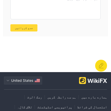
جمع کروائیں
United States
ہمارے بارے میں
|
ہم سے رابطہ کریں
|
رسک الرٹ
|
استعمال کی شرائط
|
پرائیویسی اسٹیٹمنٹ
|
تلاش کال۔
|