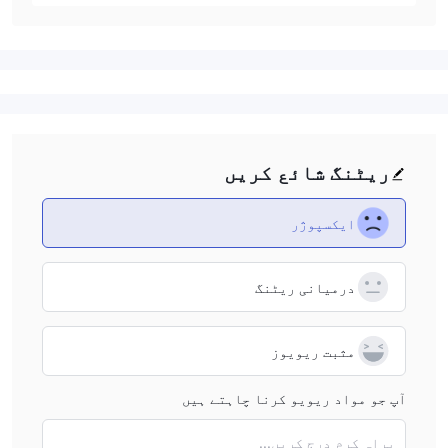
ریٹنگ شائع کریں
ایکسپوژر
درمیانی ریٹنگ
مثبت ریویوز
آپ جو مواد ریویو کرنا چاہتے ہیں
براہ کرم درج کریں...