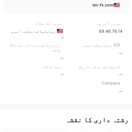
tm-fx.com
سرور آئی پی
سرور کا مقام
69.46.76.14
ریاستہائے متحدہ امری
کہ
ICP رجسٹریشن نمبر
اہم وزٹ کرنے والے ممالک/
علاقے
--
--
ڈومین کی مؤثر تاریخ
ویب سائٹ
--
--
Company
--
رشتہ داری کا نقشہ