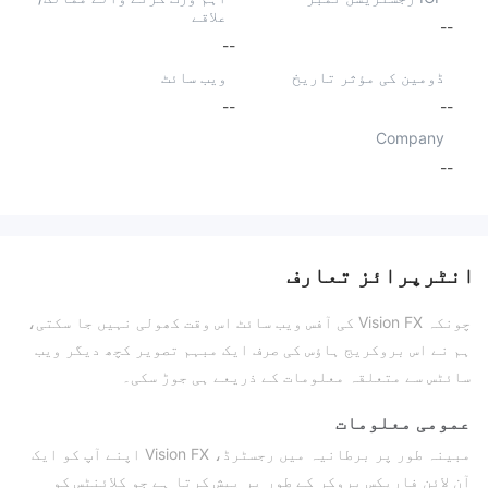
علاقے
--
--
ڈومین کی مؤثر تاریخ
ویب سائٹ
--
--
Company
--
انٹرپرائز تعارف
چونکہ Vision FX کی آفس ویب سائٹ اس وقت کھولی نہیں جا سکتی،
ہم نے اس بروکریج ہاؤس کی صرف ایک مبہم تصویر کچھ دیگر ویب
سائٹس سے متعلقہ معلومات کے ذریعے ہی جوڑ سکی۔
عمومی معلومات
مبینہ طور پر برطانیہ میں رجسٹرڈ، Vision FX اپنے آپ کو ایک
آن لائن فاریکس بروکر کے طور پر پیش کرتا ہے جو کلائنٹس کو