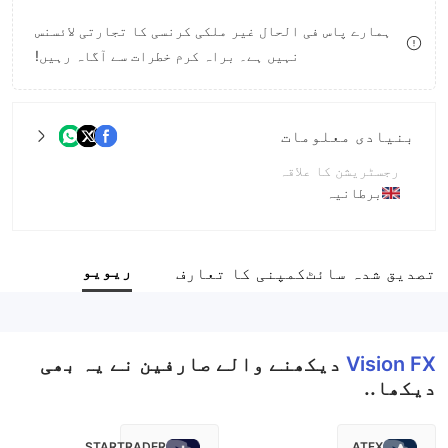
9
7
ہمارے پاس فی الحال غیر ملکی کرنسی کا تجارتی لائسنس
نہیں ہے۔ براہ کرم خطرات سے آگاہ رہیں!
8
9
بنیادی معلومات
رجسٹریشن کا علاقہ
برطانیہ
آپریشن کا دورانیہ
5-10 سال
ریویو
تصدیق شدہ سائٹ
کمپنی کا تعارف
کمپنی کا مکمل نام
Wise Innovation Co., Ltd.
Vision FX
دیکھنے والے صارفین نے یہ بھی
دیکھا..
STARTRADER
ATFX