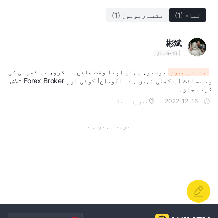
اور اسپریڈز، کمیشنز، اور ڈپازٹ طریقوں سے متعلق مخصوص
تمام
(1)
مثبت ریویوز
(1)
معلومات کی عدم موجودگی ممکنہ کلائنٹس کو ٹریڈنگ لاگت کے بارے
میں اندھیرے میں رکھتی ہے۔ Vision FX کے ساتھ ٹریڈنگ کا
彬斌
انتخاب کرنے سے پہلے ان عوامل کا احتیاط سے جائزہ لینا ضروری
6-10 سال
ہے۔
دوستو، یہاں اپنا وقت ضائع نہ کرو، یہ کمپنی کی
مثبت ریویوز
ٹریڈنگ آلات
ویب سائٹ اب کھلی نہیں ہے۔ الوداع! کوئی اور Forex Broker تلاش
کرنے جاؤ۔
Vision FX مختلف سرمایہ کاری ترجیحات کو پورا کرنے کے لیے
2022-12-16
نیوزی لینڈ
ٹریڈنگ آلات کی ایک متنوع رینج پیش کرتا ہے:
FX (Forex)
Forex کے ذریعے Vision FX کے ساتھ ٹریڈنگ 24 گھنٹے
مزید نہیں ہے
دستیاب ہے، جو مختلف عالمی کرنسیوں میں ٹریڈنگ کے مواقع
فراہم کرتی ہے۔ یہ مارکیٹ اپنے Liquidity کے لیے مشہور ہے، جس
کی وجہ سے یہ دنیا کی سب سے زیادہ لیکویڈ مارکیٹوں میں سے ایک
ہے۔
انڈیکس CFD
Vision FX سرمایہ کاروں کو انڈیکس سی ایف ڈیز
میں تجارت کرنے کی اجازت دیتا ہے، جس میں مقبول Indices جیسے
نیکی 225، نیو یارک ڈاؤ، اور ناسڈاک شامل ہیں۔ قابل ذکر ہے
کہ Vision FX انڈیکس پیٹرنز کی ایک بڑی تعداد پیش کرتا ہے، جس