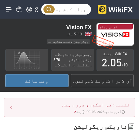
0
1
2
Vision FX
کوئی ریگولیشن نہیں
کوئی ریگولیشن نہیں
0
3
5-10 سال
ریگولیشن لائسنس مشکوک ہے
1
4
کاروباری علاقے میں شبہات
اعلیٰ سطح کے خطرات
WIKIFX ریٹنگ
ریگولیٹری انڈیکس
4.05
2
.
0
5
بزنس انڈیکس
6.70
/10
رسک کنٹرول انڈیکس
2.85
3
1
6
آن لائن اکاؤنٹ کھولیں۔
ویب سائٹ
4
2
7
5
3
8
تنبیہ: کم اسکور، دور رہیں
6
4
9
آخری جانچ 2026-08-09
رسک
2
7
5
فاریکس ریگولیشن
8
6