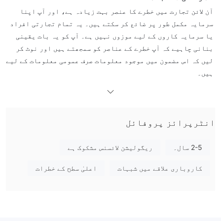
آن لائن تجارت میں خطرے کا عنصر بہت زیادہ ہے، اور آپ اپنا
سرمایہ مکمل طور پر ضائع کر سکتے ہیں۔ یہ تمام تجارتی افراد
یا سرمایہ کاروں کے لیے موزوں نہیں ہے۔ آپ کو یہ بات یقینی
بنانی چاہیے کہ آپ خطرے کے عناصر کو سمجھتے ہیں اور نوٹ کر
لیں کہ اس مضمون میں موجود معلومات صرف عمومی معلومات کے لیے
ہیں۔
عمومی معلومات
AIR JFX کیا ہے؟
انٹرپرائز پروفائل
AIR JFX ایک آن لائن ٹریڈنگ Broker ہے جو مالی مارکیٹوں کی ایک
رینج تک رسائی فراہم کرتی ہے، بشمول Forex، Stocks، Indices،
2-5 سال۔
ریگولیشن لائسنس مشکوک ہے
اور Cryptocurrencies۔ کمپنی MetaTrader 5 پلیٹ فارم اور
مختلف اسپریڈز اور کمیشنز کے ساتھ دو اکاؤنٹ کی اقسام پیش
کاروباری علاقے میں شبہات
اعلیٰ سطح کے خطرات
ایک غیر ریگولیٹڈ Broker اور کچھ
کرتی ہے۔ تاہم، یہ
پہلوؤں میں شفافیت کا فقدان ہے
.
مندرجہ ذیل مضمون میں، ہم اس بروکر کی خصوصیات کا مختلف
پہلوؤں سے تجزیہ کریں گے، آپ کو آسان اور منظم معلومات فراہم