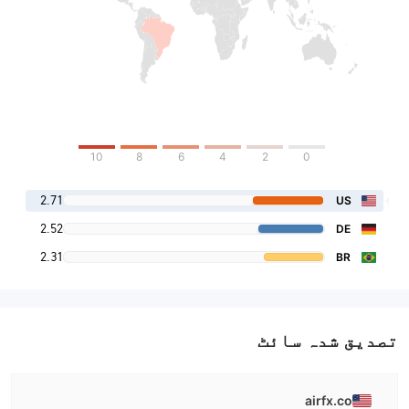
10
8
6
4
2
0
2.71
US
2.52
DE
2.31
BR
تصدیق شدہ سائٹ
airfx.co