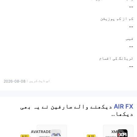
--
کم از کم پوزیشن
--
فیس
--
ٹریڈنگ کی اقسام
--
اپ ڈیٹ کریں：
2026-08-08
AIR FX
دیکھنے والے صارفین نے یہ بھی
دیکھا..
AVATRADE
XM
9.51
9.15