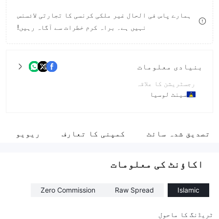
9
7
8
ہمارے پاس فی الحال غیر ملکی کرنسی کا تجارتی لائسنس
نہیں ہے۔ براہ کرم خطرات سے آگاہ رہیں!
8
9
9
بنیادی معلومات
رجسٹریشن کا علاقہ
سینٹ لوسیا
آپریشن کا دورانیہ
2-5 سال۔
تصدیق شدہ سائٹ
کمپنی کا تعارف
ریویو
کمپنی کا مکمل نام
AIR J FX, LTD
اکاؤنٹ کی معلومات
Zero Commission
Raw Spread
Islamic
ٹریڈنگ کا ماحول