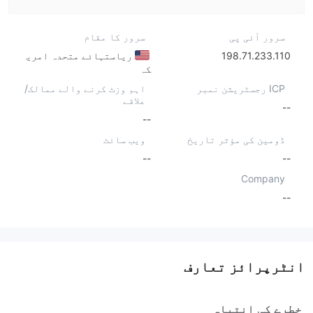
سرور آئی پی
سرور کا مقام
198.71.233.110
ریاستہائے متحدہ امری
کہ
ICP رجسٹریشن نمبر
اہم وزٹ کرنے والے ممالک/
علاقے
--
--
ڈومین کی مؤثر تاریخ
ویب سائٹ
--
--
Company
--
انٹرپرائز تعارف
خطرے کی انتباہ