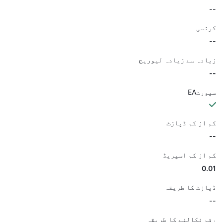
--
کرنسی
--
زیادہ سے زیادہ لیوریج
--
سپورٹEA
کم از کم ڈپازٹ
--
کم از کم اسپریڈ
0.01
ڈپازٹ کا طریقہ
--
رقم نکالنے کا طریقہ