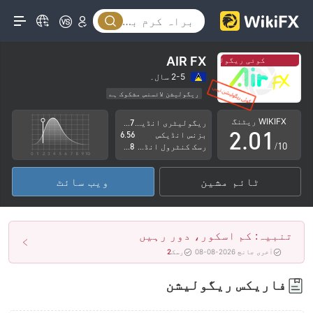
AIR FX
کوئی ریگولیشن نہیں
کوئی ریگولیشن نہیں
0
2-5 سال۔
ریگولیشن لائسنس مشکوک ہے
1
0
کاروباری علاقے میں شبہات
اعلیٰ سطح کے خطرات
WIKIFX ریٹنگ
ریگولیٹری انڈیکس
4.17
2
.
0
1
بزنس انڈیکس
6.56
/10
رسک کنٹرول انڈیکس
2.78
3
1
2
ٹائم مشین
ویب سائٹ
4
2
3
5
3
4
تنبیہ: کم اسکور، دور رہیں
6
4
5
آخری جانچ 2026-08-08
رسک
2
7
5
6
فاریکس ریگولیشن
8
6
7