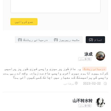
ضروریات اور ترجیحات پر منحصر ہیں۔ کچھ مقبول اختیارات میں
شامل ہیں:
Markets.com
- صارف دوست ٹریڈنگ پلیٹ فارم اور ٹریڈنگ آلات
کی وسیع رینج پیش کرتا ہے، لیکن ان کی فیس نسبتاً زیادہ ہیں۔
جمع کروائیں
ناگا
- ایک سماجی ٹریڈنگ پلیٹ فارم فراہم کرتا ہے جس میں
مختلف قسم کے ٹریڈنگ آلات موجود ہیں، لیکن ان کی کسٹمر سپورٹ
تمام
(2)
مثبت ریویوز
(1)
درمیانی ریٹنگ
(1)
میں بہتری کی گنجائش ہے۔
PaxForex
- تجارتی فیس کم پیش کرتا ہے اور اکاؤنٹ کی مختلف
اقسام دستیاب ہیں، لیکن یہ کسی بھی بڑے مالیاتی اتھارٹی سے
泳成
ریگولیٹڈ نہیں ہیں۔
6-10 سال
آخر میں، ایک انفرادی تاجر کے لیے بہترین بروکر ان کی خاص
وہ عام طور پر میری واپسی فوری طور پر پراسیس
درمیانی ریٹنگ
تجارتی انداز، ترجیحات اور ضروریات پر منحصر ہوگا۔
کرتے ہیں، تاہم، میری آخری واپسی عام سے زیادہ وقت لے رہی ہے،
واپسی کی پراسیسنگ کے معیار میں اچانک کمی کیوں آئی ہے؟
AIR JFX محفوظ ہے یا اسکیم؟
2023-02-22
برطانیہ
ایک نیا قائم کردہ غیر
حقیقت یہ ہے کہ AIR JFX ہے
ریگولیٹڈ Broker اور کہ اس کی ویب سائٹ میں شفافیت
山不转水转
کا فقدان ہے
۔ یہ بات قابلِ ذکر ہے کہ بطور ایک غیر ریگولیٹڈ
6-10 سال
Broker، AIR JFX ممکنہ طور پر تجارتی شرائط کے لیے صنعتی