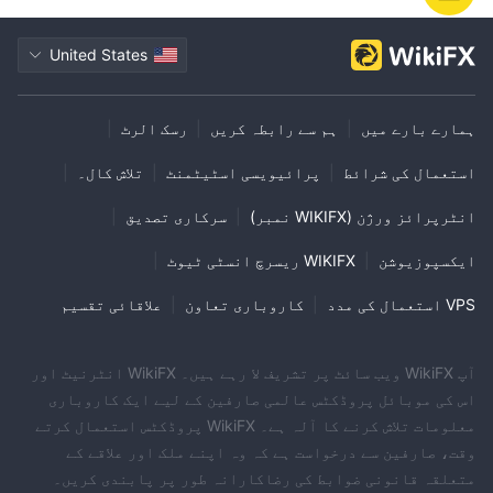
United States
ہمارے بارے میں
|
ہم سے رابطہ کریں
|
رسک الرٹ
|
استعمال کی شرائط
|
پرائیویسی اسٹیٹمنٹ
|
تلاش کال۔
|
انٹرپرائز ورژن (WIKIFX نمبر)
|
سرکاری تصدیق
|
ایکسپوزیوشن
|
WIKIFX ریسرچ انسٹی ٹیوٹ
|
VPS استعمال کی مدد
|
کاروباری تعاون
|
علاقائی تقسیم
آپ WikiFX ویب سائٹ پر تشریف لا رہے ہیں۔ WikiFX انٹرنیٹ اور
اس کی موبائل پروڈکٹس عالمی صارفین کے لیے ایک کاروباری
معلومات تلاش کرنے کا آلہ ہے۔ WikiFX پروڈکٹس استعمال کرتے
وقت، صارفین سے درخواست ہے کہ وہ اپنے ملک اور علاقے کے
متعلقہ قانونی ضوابط کی رضاکارانہ طور پر پابندی کریں۔