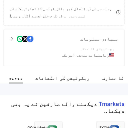
8
ہمارے پاس فی الحال غیر ملکی کرنسی کا تجارتی لائسنس
نہیں ہے۔ براہ کرم خطرات سے آگاہ رہیں!
9
بنیادی معلومات
رجسٹریشن کا علاقہ
ریاستہائے متحدہ امریکہ
آپریشن کا دورانیہ
5-10 سال
ریویو
 کا تعارف
ریگولیشن کی انکشافات
کمپنی کا مکمل نام
Tmarkets
Tmarkets
دیکھنے والے صارفین نے یہ بھی
دیکھا..
GO Markets
FXCM