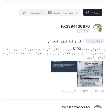
تمام
(4)
درمیانی ریٹنگ
(2)
ایکسپوژر
(2)
FX3394130870
3-5 سال
اکاؤنٹ غیر فعال
ایکسپوژر
یہ کمپنی مجھے 100$ سرمایہ کاری کرنے پر مجبور کیا اور اس کے
بعد میرا اکاؤنٹ غیر فعال کر دیا، یہ دھوکہ ہے، مجھے مدد کرنے
کیلیے کہیں
2021-09-15
وینزویلا
FX2527299310