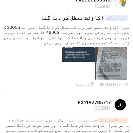
3-5 سال
اکاؤنٹ معطل کر دیا گیا
ایکسپوژر
میرا اکاؤنٹ بغیر کسی وجہ کے معطل کر دیا گیا، میں نے $2000 ک
ی سرمایہ کاری کی تھی، اور تقریباً $4600 کا منافع تھا، میں ت
قریباً واپسی کرنے ہی والا تھا کہ اچانک یہ ہو گیا، یہ کتنی بے ع
زتی ہے، کسٹمر سروس فون کا جواب نہیں دیتی
2021-08-29
کولمبیا
FX1182795717
6-10 سال
جب میں نے اپنی پہلی رقم واپسی کی درخواست د
درمیانی ریٹنگ
ی، تو میرا اکاؤنٹ بند کر دیا گیا، اور میں مزید ٹریڈنگ نہیں
کر سکتا۔ انہوں نے مجھے مزید رقم جمع کرنے کو کہا، میری سمجھ