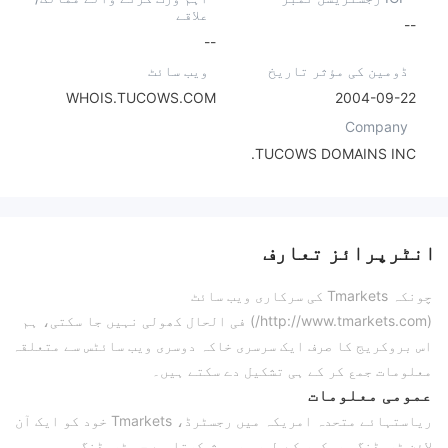
علاقے
--
--
ڈومین کی مؤثر تاریخ
ویب سائٹ
WHOIS.TUCOWS.COM
2004-09-22
Company
TUCOWS DOMAINS INC.
انٹرپرائز تعارف
چونکہ Tmarkets کی سرکاری ویب سائٹ
(http://www.tmarkets.com/) فی الحال کھولی نہیں جا سکتی، ہم
اس بروکریج کا صرف ایک سرسری خاکہ دوسری ویب سائٹس سے متعلقہ
معلومات جمع کر کے ہی تشکیل دے سکتے ہیں۔
عمومی معلومات
ریاستہائے متحدہ امریکہ میں رجسٹرڈ، Tmarkets خود کو ایک آن
لائن ٹریڈنگ بروکیر کے طور پر پیش کرتا ہے جو ٹریڈنگ