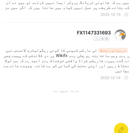
میں ہے کہ قانونی ٹریڈنگ بروکر ایسا نہیں کرتے، تو میں نے ان
کے بتائے طریقے پر عمل نہیں کیا، میں جانتا ہوں کہ اگر میں مز
ید رقم جمع کرتا ہوں تو میری رقم واپس نہیں ملے گی۔
2022-12-15
FX1147331693
6-10 سال
ٹی مارکس کمپنی کا کوئی ریگولیٹری لائسنس نہی
درمیانی ریٹنگ
ں ہے، ویب سائٹ بند ہو چکی ہے، Wikifx پر دو کلائنٹس کے پیسے چھی
نے گئے ہیں... فاریکس فراڈ واقعی خوفناک ہے، امید ہے کہ سب لوگ
محتاط رہیں اور اپنی محنت کی کمائی کو بے فائدہ چھینے جانے سے
بچائیں
2022-12-14
مزید نہیں ہے