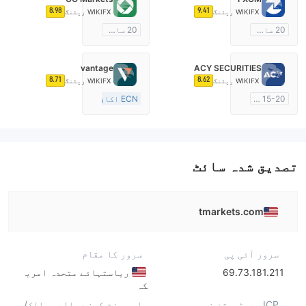
8.98
9.41
WIKIFX ریٹنگ
WIKIFX ریٹنگ
20 سال سے زائد
20 سال سے زائد
آسٹریلیا ریگولیشن
آسٹریلیا ریگولیشن
مارکیٹ سازی کا لائسنس (MM)
مارکیٹ سازی کا لائسنس (MM)
vantage
ACY SECURITIES
مین ٹائٹل MT4
cTrader
8.71
8.62
WIKIFX ریٹنگ
WIKIFX ریٹنگ
15-20 سال
ECN اکاؤنٹ
آسٹریلیا ریگولیشن
10-15 سال
مارکیٹ سازی کا لائسنس (MM)
آسٹریلیا ریگولیشن
مین ٹائٹل MT4
مارکیٹ سازی کا لائسنس (MM)
مین ٹائٹل MT4
تصدیق شدہ سائٹ
tmarkets.com
سرور آئی پی
سرور کا مقام
69.73.181.211
ریاستہائے متحدہ امری
کہ
ICP رجسٹریشن نمبر
اہم وزٹ کرنے والے ممالک/