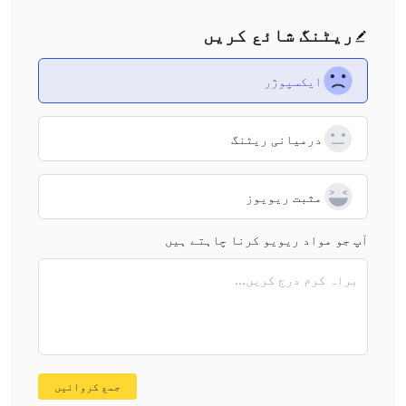
کیا Tmarkets ریگولیٹڈ ہے؟
نہیں، Tmarkets کسی بھی طرح سے ریگولیٹڈ نہیں ہے۔
ریٹنگ شائع کریں
Tmarkets پر میں کون سی اشیاء کے ساتھ ٹریڈنگ کر
سکتا ہوں؟
ایکسپوژر
Tradero فاریکس، ڈیجیٹل کرنسیوں، انڈیکسز، شیئرز، اور
اشیاء تک رسائی فراہم کرتا ہے۔
Tmarkets کی طرف سے درکار کم سے کم ڈپازٹ کیا ہے؟
درمیانی ریٹنگ
Tmarket کے ساتھ شروع کرنے کے لیے کم سے کم ڈپازٹ کا اعلان
نہیں کیا گیا ہے۔
مثبت ریویوز
دستیاب زیادہ سے زیادہ لیوریج کیا ہے؟
Tmarkets پلیٹ فارم پر دستیاب زیادہ سے زیادہ ٹریڈنگ لیوریج
آپ جو مواد ریویو کرنا چاہتے ہیں
کا اعلان نہیں کیا گیا ہے۔
براہ کرم درج کریں...
جمع کروائیں