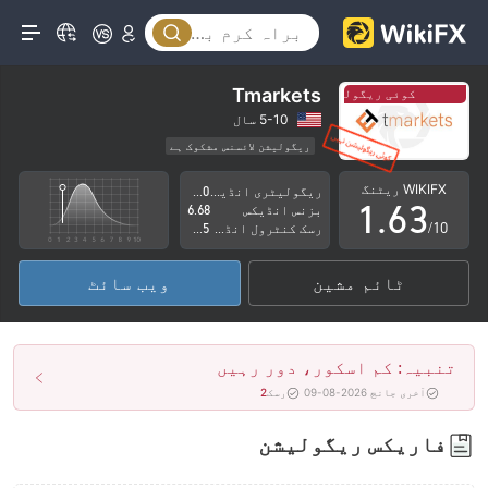
1
2
3
0
Tmarkets
کوئی ریگولیشن نہیں
کوئی ریگولیشن نہیں
4
1
5-10 سال
ریگولیشن لائسنس مشکوک ہے
0
5
2
کاروباری علاقے میں شبہات
اعلیٰ سطح کے خطرات
WIKIFX ریٹنگ
ریگولیٹری انڈیکس
2.20
1
.
6
3
بزنس انڈیکس
6.68
/10
رسک کنٹرول انڈیکس
1.75
2
7
4
ٹائم مشین
ویب سائٹ
3
8
5
4
9
6
تنبیہ: کم اسکور، دور رہیں
5
7
آخری جانچ 2026-08-09
رسک
2
6
8
فاریکس ریگولیشن
7
9