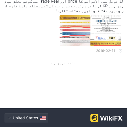
لڈ فویل بین الاقوامی کا price اور Trade Real سے کوئی تعلق ہی ن
ہیں ہے۔ KP گولڈ فویل کی بے شرمی سے کی گئی مختلف پلیٹ فارم ک
ی چوری، مختلف چالیں، مختلف تقلید!
2019-02-11
مزید نہیں ہے
United States