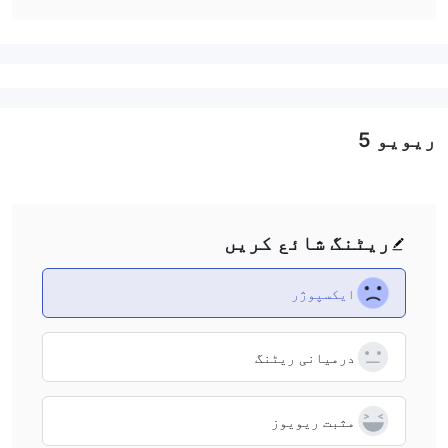
ریویو
5
ریٹنگ شائع کریں
ایکسپوژر
درمیانی ریٹنگ
مثبت ریویوز