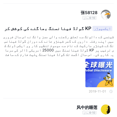
张58128
6-10 سال
KP گولڈ فینانسنگ بھاگنے کی کوشش کر
ایکسپوژر
رہی ہے؟
شینسی کے داتونگ سے تعلق رکھنے والی مسز وانگ نے اس سال فروری
میں اپنے رشتہ داروں کے گھر شینژو جانے کے دوران گولڈ فینانس
نگ کے شینژو مارکیٹ کے نام سے موسوم تنظیم کار وو ایکس ڈونگ ک
ی ترغیب پر KP گولڈ فینانسنگ میں 25000 امریکی ڈالر کی سرما
یہ کاری کی۔ اس سال اگست تک گولڈ فینانسنگ پلیٹ فارم کے سافٹ
ویئر پر اچانک فنڈز کی واپسی کی سہولت بند ہو گئی، جس کی وجہ ڈ
یٹا کی منتقلی کا عمل بتائی گئی۔ سافٹ ویئر پر ابھی تک فاریکس
ٹرانزیکشنز کا عمل جاری نظر آتا ہے، لیکن حالیہ آن لائن معلوم
ات سے معلوم ہوا ہے کہ بعض فاریکس ٹرانزیکشن پلیٹ فارمز بھاگ
نے کی تیاری کرتے وقت یہی طریقہ کار استعمال کرتے ہیں۔ یہ سچ
ہے؟ KP گولڈ فینانسنگ کے ملکی سرپرست، موسوم مارکیٹ کے مشیر
اور گولڈ فینانسنگ کے بیرونی ملکی ادارے کے افراد ابھی تک نظ
ر نہیں آتے ہیں۔ صرف موسوم مارکیٹ تنظیم کار وو ایکس ڈونگ کا
2019-11-01
دعویٰ ہے کہ ادارہ نئے پلیٹ فارم کی تبدیلی کی کوشش کر رہا ہے۔
موجودہ سوال یہ ہے؟ پلیٹ فارم کی تبدیلی کا دوسرا مطلب یہ ہے
کہ KP گولڈ فینانسنگ بھاگنے کی کوشش کر رہی ہے یا سافٹ ویئر پ
风中的睡莲
ر نظر آنے والی فاریکس ٹرانزیکشنز جعلی ہیں۔
6-10 سال