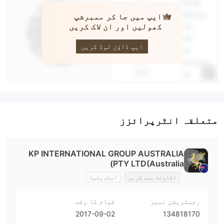
ایپ میں جا کر ممبرشپ
کھولیں اور ان لاک کریں
KP
ایپ ڈاؤن لوڈ کریں
متعلقہ انٹرپرائزز
KP INTERNATIONAL GROUP AUSTRALIA
PTY LTD(Australia)
اکاؤنٹ بند کریں
آسٹریلیا
رجسٹریشن نمبر
قیام کا وقت
2017-09-02
134818170