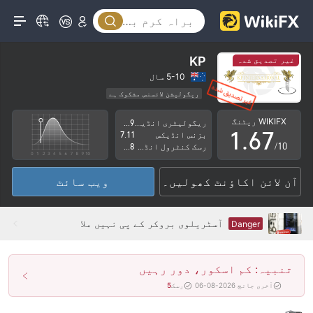
1
2
2
3
3
4
KP
غیر تصدیق شدہ
4
5
5-10 سال
ریگولیشن لائسنس مشکوک ہے
0
5
6
کاروباری علاقے میں شبہات
اعلیٰ سطح کے خطرات
WIKIFX ریٹنگ
ریگولیٹری انڈیکس
2.59
1
.
6
7
بزنس انڈیکس
7.11
/10
رسک کنٹرول انڈیکس
1.88
2
7
8
آن لائن اکاؤنٹ کھولیں۔
ویب سائٹ
3
8
9
4
9
آسٹریلوی بروکر کے پی نہیں ملا
Danger
5
تنبیہ: کم اسکور، دور رہیں
6
آخری جانچ 2026-08-06
رسک
5
7