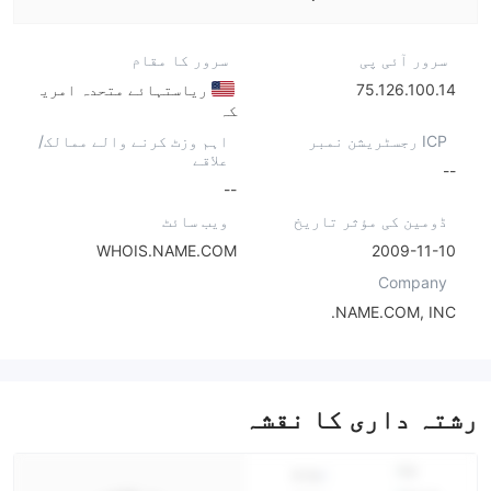
سرور آئی پی
سرور کا مقام
75.126.100.14
ریاستہائے متحدہ امری
کہ
ICP رجسٹریشن نمبر
اہم وزٹ کرنے والے ممالک/
علاقے
--
--
ڈومین کی مؤثر تاریخ
ویب سائٹ
WHOIS.NAME.COM
2009-11-10
Company
NAME.COM, INC.
رشتہ داری کا نقشہ