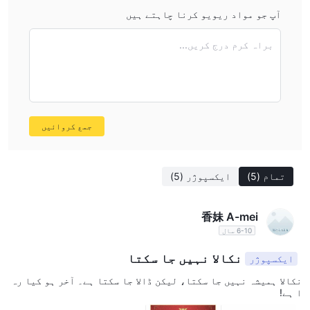
آپ جو مواد ریویو کرنا چاہتے ہیں
براہ کرم درج کریں...
جمع کروائیں
تمام
(5)
ایکسپوژر
(5)
香妹 A-mei
6-10 سال
نکالا نہیں جا سکتا
ایکسپوژر
نکالا ہمیشہ نہیں جا سکتا، لیکن ڈالا جا سکتا ہے۔ آخر ہو کیا رہ
ا ہے!