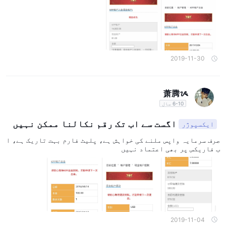
2019-11-30
萧腾ᝰ
6-10 سال
اگست سے اب تک رقم نکالنا ممکن نہیں
ایکسپوژر
صرف سرمایہ واپس ملنے کی خواہش ہے، پلیٹ فارم بہت تاریک ہے، ا
ب فاریکس پر بھی اعتماد نہیں
2019-11-04