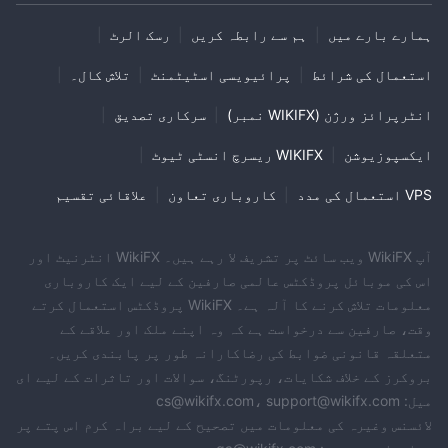
ہمارے بارے میں
|
ہم سے رابطہ کریں
|
رسک الرٹ
|
استعمال کی شرائط
|
پرائیویسی اسٹیٹمنٹ
|
تلاش کال۔
|
انٹرپرائز ورژن (WIKIFX نمبر)
|
سرکاری تصدیق
|
ایکسپوزیوشن
|
WIKIFX ریسرچ انسٹی ٹیوٹ
|
VPS استعمال کی مدد
|
کاروباری تعاون
|
علاقائی تقسیم
آپ WikiFX ویب سائٹ پر تشریف لا رہے ہیں۔ WikiFX انٹرنیٹ اور
اس کی موبائل پروڈکٹس عالمی صارفین کے لیے ایک کاروباری
معلومات تلاش کرنے کا آلہ ہے۔ WikiFX پروڈکٹس استعمال کرتے
وقت، صارفین سے درخواست ہے کہ وہ اپنے ملک اور علاقے کے
متعلقہ قانونی ضوابط کی رضاکارانہ طور پر پابندی کریں۔
بروکرز کے خلاف شکایات، رپورٹنگ، سوالات اور تاثرات کے لیے ای
میل: cs@wikifx.com، support@wikifx.com
لائسنس وغیرہ کی معلومات میں تصحیح کے لیے براہ کرم اس پتے پر