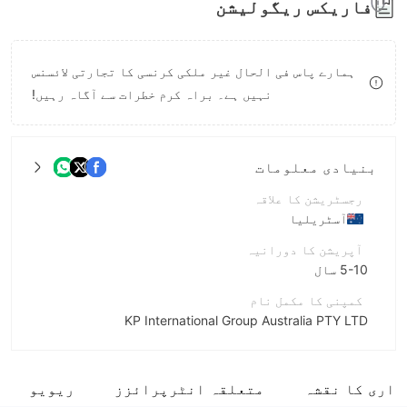
فاریکس ریگولیشن
8
9
ہمارے پاس فی الحال غیر ملکی کرنسی کا تجارتی لائسنس
نہیں ہے۔ براہ کرم خطرات سے آگاہ رہیں!
بنیادی معلومات
رجسٹریشن کا علاقہ
آسٹریلیا
آپریشن کا دورانیہ
5-10 سال
کمپنی کا مکمل نام
KP International Group Australia PTY LTD
مختصر نام
KP
داری کا نقشہ
متعلقہ انٹرپرائزز
ریویو
انٹرپرائز ملازم