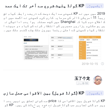
KP گولڈ پلیٹ شروع سے آخر تک ایک عمد
ایکسپوژر
ہ طور سے ڈیزائن کیا گیا دھوکہ باز ہے
2019 میں میں نے KP کمپنی سے ایک دوست کے ذریعے رابطہ کیا، تق
ریباً 11 امریکی ڈالر کی سرمایہ کاری کی، کمپنی نے اگست میں ای
ک اطلاع دی، کہا کہ Shanghai میں کچھ مسئلہ ہوا ہے، ادائیگی نہ
یں ہو سکتی، ہزاروں ممبروں کو انتظار کرنے کو کہا، دو مہینے ا
نتظار کیا، کمپنی کے اعلیٰ رہنما بیرون ملک چلے گئے، ملک میں ہ
ر طرف انتشار تھا، کوئی جواب نہیں دے رہا تھا، معلوم نہیں کیا
ہوا، کمپنی میں سے کوئی جواب دینے یا کسی چیز کا حل کرنے نہیں
آیا، ہر طرف پیسے کا دھوکہ، اب تک، کمپنی کے بیک اینڈ میں ٹرا
نزیکشن دکھائی دے رہی ہے!
2019-10-15
玉了个龙
6-10 سال
KP (گولڈ فویل) بین الاقوامی جعل سازی
ایکسپوژر
اور دھوکہ دہی
KP گولڈ فویل بین الاقوامی کا price سے کوئی تعلق ہی نہیں ہے، ا
وپر دی گئی تصاویر سب گولڈ فویل نے خود ہی ایڈٹ کی ہیں۔ KP گو