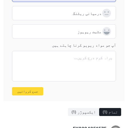
درمیانی ریٹنگ
مثبت ریویوز
آپ جو مواد ریویو کرنا چاہتے ہیں
براہ کرم درج کریں...
جمع کروائیں
تمام
(1)
ایکسپوژر
(1)