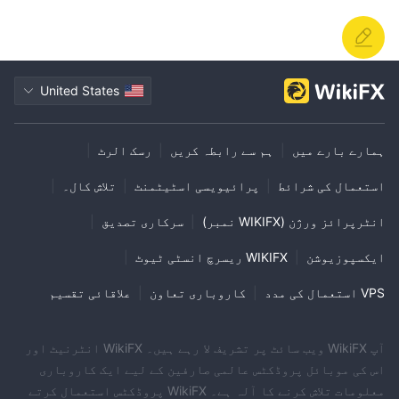
United States
ہمارے بارے میں
|
ہم سے رابطہ کریں
|
رسک الرٹ
|
استعمال کی شرائط
|
پرائیویسی اسٹیٹمنٹ
|
تلاش کال۔
|
انٹرپرائز ورژن (WIKIFX نمبر)
|
سرکاری تصدیق
|
ایکسپوزیوشن
|
WIKIFX ریسرچ انسٹی ٹیوٹ
|
VPS استعمال کی مدد
|
کاروباری تعاون
|
علاقائی تقسیم
آپ WikiFX ویب سائٹ پر تشریف لا رہے ہیں۔ WikiFX انٹرنیٹ اور
اس کی موبائل پروڈکٹس عالمی صارفین کے لیے ایک کاروباری
معلومات تلاش کرنے کا آلہ ہے۔ WikiFX پروڈکٹس استعمال کرتے