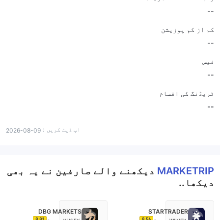
--
کم از کم پوزیشن
--
فیس
--
ٹریڈنگ کی اقسام
--
اپ ڈیٹ کریں：
2026-08-09
MARKETRIP
دیکھنے والے صارفین نے یہ بھی
دیکھا..
DBG MARKETS
STARTRADER
8.81
8.56