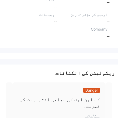
--
--
ڈومین کی مؤثر تاریخ
ویب سائٹ
--
--
Company
--
ریگولیشن کی انکشافات
ger
Danger
کے این ایف کی عوامی انتباہات کی
فہرست.
ی فہرست
ملک/علاقہ
ملک/ع