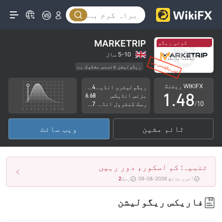
3
0
4
1
5
MARKETRIP
کوئی ریگولیشن نہیں
کوئی ریگولیشن نہیں
2
6
5-10 سال
ریگولیشن لائسنس مشکوک ہے
0
3
7
کاروباری علاقے میں شبہات
اعلیٰ سطح کے خطرات
WIKIFX ریٹنگ
ریگولیٹری انڈیکس
2.94
1
.
4
8
بزنس انڈیکس
6.68
/10
رسک کنٹرول انڈیکس
1.17
2
5
9
ٹائم مشین
ویب سائٹ
3
6
4
7
تنبیہ: کم اسکور، دور رہیں
5
8
آخری جانچ 2026-08-09
رسک
2
6
9
فاریکس ریگولیشن
7