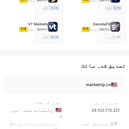
WIKIFX ریٹنگ
WIKIFX ریٹنگ
ECN اکاؤنٹ
ECN اکاؤنٹ
10-15 سال
10-15 سال
آسٹریلیا ریگولیشن
آسٹریلیا ریگولیشن
VT Markets
DecodeFX
مارکیٹ سازی کا لائسنس (MM)
مارکیٹ سازی کا لائسنس (MM)
8.68
8.55
WIKIFX ریٹنگ
WIKIFX ریٹنگ
مین ٹائٹل MT4
مین ٹائٹل MT4
5-10 سال
ECN اکاؤنٹ
آسٹریلیا ریگولیشن
10-15 سال
مارکیٹ سازی کا لائسنس (MM)
آسٹریلیا ریگولیشن
مین ٹائٹل MT4
مارکیٹ سازی کا لائسنس (MM)
مین ٹائٹل MT4
تصدیق شدہ سائٹ
marketrip.co
سرور آئی پی
سرور کا مقام
34.102.170.221
ریاستہائے متحدہ امری
کہ
ICP رجسٹریشن نمبر
اہم وزٹ کرنے والے ممالک/
علاقے