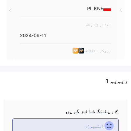
A
PL KNF
افشاء کا وقت
افشا
2024-06-11
بروکر انکشاف
بروک
ریویو
1
ریٹنگ شائع کریں
ایکسپوژر