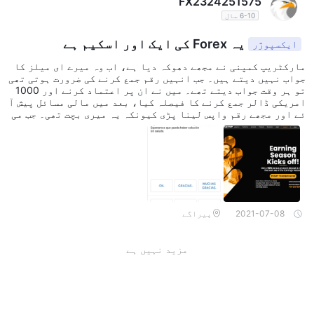
FX2324251575
6-10 سال
یہ Forex کی ایک اور اسکیم ہے
ایکسپوژر
مارکٹریپ کمپنی نے مجھے دھوکہ دیا ہے، اب وہ میرے ای میلز کا
جواب نہیں دیتے ہیں۔ جب انہیں رقم جمع کرنے کی ضرورت ہوتی تھی
تو ہر وقت جواب دیتے تھے۔ میں نے ان پر اعتماد کرنے اور 1000
امریکی ڈالر جمع کرنے کا فیصلہ کیا، بعد میں مالی مسائل پیش آ
ئے اور مجھے رقم واپس لینا پڑی کیونکہ یہ میری بچت تھی۔ جب می
ں واپس لینا چاہا تو انہوں نے منع کر دیا، دعویٰ کیا کہ کوئی خر
ابی ہے، اور آج تک کوئی جواب نہیں۔ یہ فروری میں ہوا اور آج جو
لائی ہے۔ یہ ہے بروکر
2021-07-08
پیراگے
مزید نہیں ہے