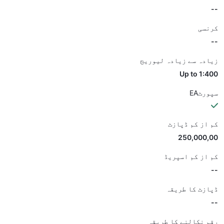
--
کرنسی
--
زیادہ سے زیادہ لیوریج
Up to 1:400
سپورٹEA
کم از کم ڈپازٹ
250,000,00
کم از کم اسپریڈ
--
ڈپازٹ کا طریقہ
--
رقم نکالنے کا طریقہ