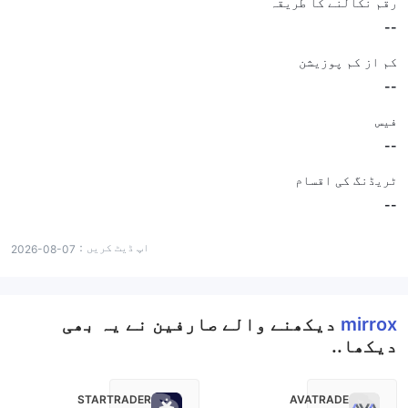
رقم نکالنے کا طریقہ
--
کم از کم پوزیشن
--
فیس
--
ٹریڈنگ کی اقسام
--
اپ ڈیٹ کریں：
2026-08-07
mirrox
دیکھنے والے صارفین نے یہ بھی
دیکھا..
STARTRADER
AVATRADE