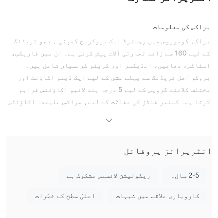
مراکس کی معلومات
مراکس کوموروس میں رجسٹرڈ ایک بروکریج کمپنی ہے جو ٹریڈنگ
کے لیے 160 سے زائد تجارتی آلات پیش کرتی ہے۔ ان میں فاریکس،
اسٹاکس، دھاتیں، انڈیکسز اور کرپٹو کرنسیاں شامل ہیں۔
بروکر اصل ٹریڈنگ سے پہلے مشق کے لیے ایک ڈیمو اکاؤنٹ اور
مختلف کلائنٹ گروپس کے لیے 5 درجہ بند لائیو اکاؤنٹس فراہم
کرتا ہے۔ کسٹمر فنڈز کی حفاظت کے لیے، مراکس علیحدہ اکاؤنٹس
نافذ کرتا ہے تاکہ کلائنٹ کی اثاثوں کو آپریشنل فنڈز سے الگ
کیا جا سکے۔
تاہم، بروکر ٹریڈنگ فیس اور غیر فعالی فیسوں کا ایک سلسلہ
انٹرپرائز پروفائل
وصول کرتا ہے، جو تاجروں کے لیے سب سے حساس نکات ہیں۔
کسی بھی سرکاری حکام کے ذریعے
علاوہ ازیں، Broker ہے
اچھی طرح سے ریگولیٹ نہیں ہونے کی وجہ سے
اب تک، جو
2-5 سال۔
ریگولیشن لائسنس مشکوک ہے
اس کی ساکھ اور قابل اعتماد ہونے کی حیثیت کو مزید کمزور
کاروباری علاقے میں شبہات
اعلیٰ سطح کے خطرات
کرتا ہے۔