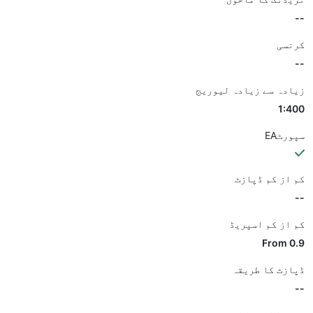
--
کرنسی
--
زیادہ سے زیادہ لیوریج
1:400
سپورٹEA
کم از کم ڈپازٹ
--
کم از کم اسپریڈ
From 0.9
ڈپازٹ کا طریقہ
--