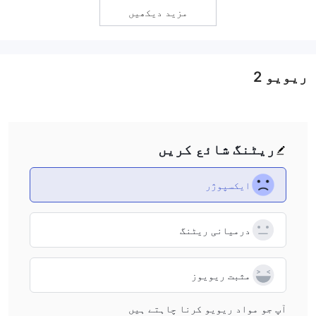
you're considering using Mirrox, I recommend reading
مزید دیکھیں
more Mirrox reviews to understand the risks involved.
ریویو
2
ریٹنگ شائع کریں
ایکسپوژر
درمیانی ریٹنگ
مثبت ریویوز
آپ جو مواد ریویو کرنا چاہتے ہیں