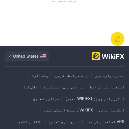
مزید نہیں ہے
United States
ہمارے بارے میں
|
ہم سے رابطہ کریں
|
رسک الرٹ
|
استعمال کی شرائط
|
پرائیویسی اسٹیٹمنٹ
|
تلاش کال۔
|
انٹرپرائز ورژن (WIKIFX نمبر)
|
سرکاری تصدیق
|
ایکسپوزیوشن
|
WIKIFX ریسرچ انسٹی ٹیوٹ
|
VPS استعمال کی مدد
|
کاروباری تعاون
|
علاقائی تقسیم