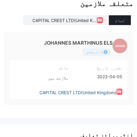
متعلقہ ملازمین
تمام
CAPITAL CREST LTD(United Kin
gdom)
JOHANNES MARTHINUS ELS
ڈائریکٹر
مقررہ تاریخ
حالت
2023-04-05
ملازمت میں
CAPITAL CREST LTD(United Kingdom)
انٹرپرائز تعارف