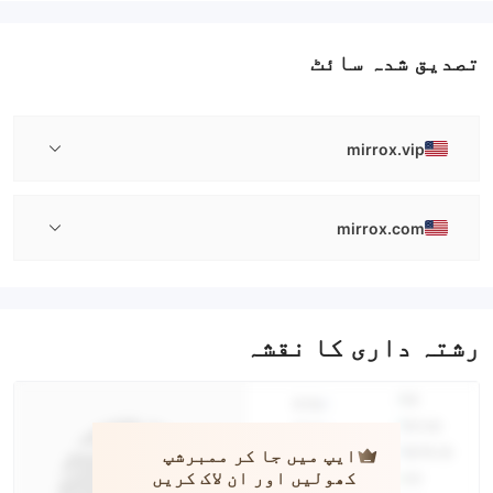
تصدیق شدہ سائٹ
mirrox.vip
mirrox.com
رشتہ داری کا نقشہ
ایپ میں جا کر ممبرشپ
کھولیں اور ان لاک کریں
mirrox