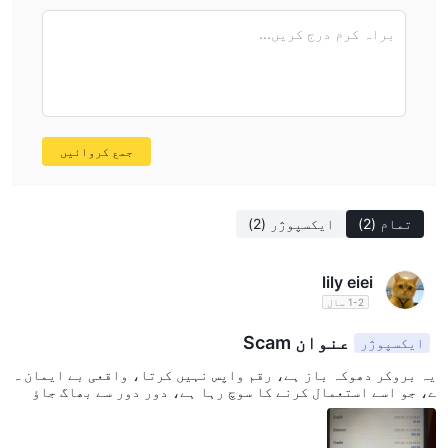
براہ کرم درج کریں...
جمع کروائیں
تمام
(2)
ایکسپوژر
(2)
lily eiei
1-2 سال
عنوان Scam
ایکسپوژر
یہ بروکر دھوکہ باز ہے، رقم واپس نہیں کرتا، واقعی بے ایمان ہ
ے، جو اسے استعمال کرنے کا سوچ رہا ہے، دور دور سے بھاگ جاؤ