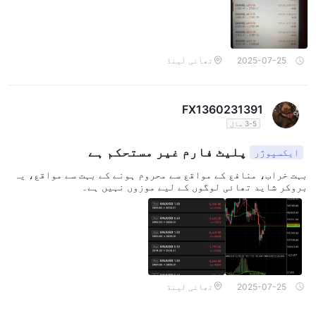
2025-07-25
تھائی لینڈ
FX1360231391
3-5 سال
پلیٹ فارم غیر مستحکم ہے
ایکسپوژر
بہت خراب، منافع کے مواقع سے محروم ہونے کے بہت سے مواقع، یہ
بروکر شاید تھائی لوگوں کے لیے موزوں نہیں ہے۔
2025-07-25
تھائی لینڈ