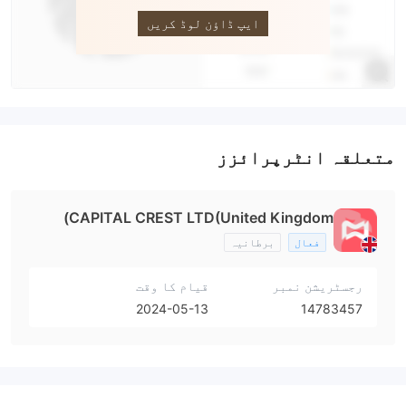
ایپ ڈاؤن لوڈ کریں
متعلقہ انٹرپرائزز
CAPITAL CREST LTD(United Kingdom)
فعال
برطانیہ
رجسٹریشن نمبر
قیام کا وقت
2024-05-13
14783457