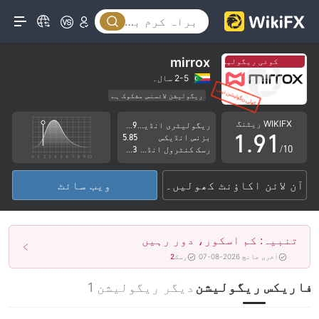
4
5
6
mirrox
کوئی ریگولیشن نہیں
کوئی ریگولیشن نہیں
7
2-5 سال۔
ریگولیشن لائسنس مشکوک ہے
0
8
0
کاروباری علاقے میں شبہات
اعلیٰ سطح کے خطرات
WIKIFX ریٹنگ
ریگولیٹری انڈیکس
4.69
1
.
9
1
بزنس انڈیکس
5.85
/10
رسک کنٹرول انڈیکس
2.43
2
2
آن لائن اکاؤنٹ کھولیں۔
ویب سائٹ
3
3
4
4
تنبیہ: کم اسکور، دور رہیں
5
5
آخری جانچ 2026-08-07
رسک
2
6
6
فاریکس ریگولیشن
دیگر ریگولیشن 1
7
7