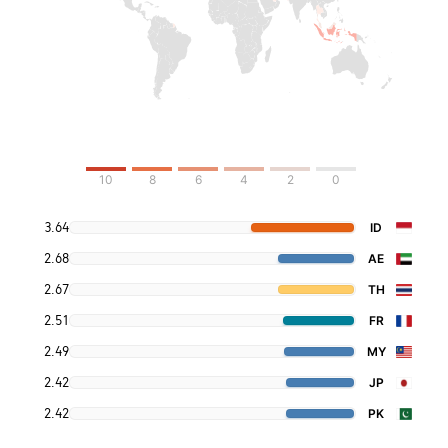
10
8
6
4
2
0
3.64
ID
2.68
AE
2.67
TH
2.51
FR
2.49
MY
2.42
JP
2.42
PK