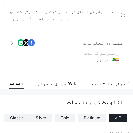
8
8
ہمارے پاس فی الحال غیر ملکی کرنسی کا تجارتی لائسنس
9
9
نہیں ہے۔ براہ کرم خطرات سے آگاہ رہیں!
بنیادی معلومات
رجسٹریشن کا علاقہ
کوموروس
آپریشن کا دورانیہ
2-5 سال۔
ریویو
کمپنی کا تعارف
Wiki سوال و جواب
کمپنی کا مکمل نام
Capital Crest Ltd
اکاؤنٹ کی معلومات
Classic
Silver
Gold
Platinum
VIP
ٹریڈنگ کا ماحول