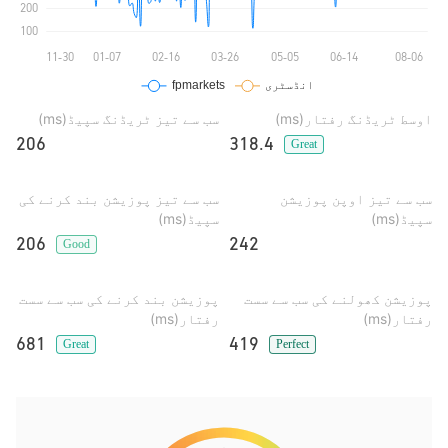
اوسط ٹریڈنگ رفتار(ms)
سب سے تیز ٹریڈنگ سپیڈ(ms)
206
318.4
Great
سب سے تیز اوپن پوزیشن
سب سے تیز پوزیشن بند کرنے کی
سپیڈ(ms)
سپیڈ(ms)
206
242
Good
پوزیشن کھولنے کی سب سے سست
پوزیشن بند کرنے کی سب سے سست
رفتار(ms)
رفتار(ms)
681
419
Great
Perfect