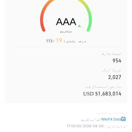
19
درجہ بندی：
/ 113
ٹیسٹ صارف
954
ٹریڈ آرڈر
2,027
مارجن استعمال شدہ
$1,683,014 USD
ڈیٹا فراہم کنندہ:
WikiFX Data فراہم کریں
اپ ڈیٹ کریں：
2026-08-06 17:00:00