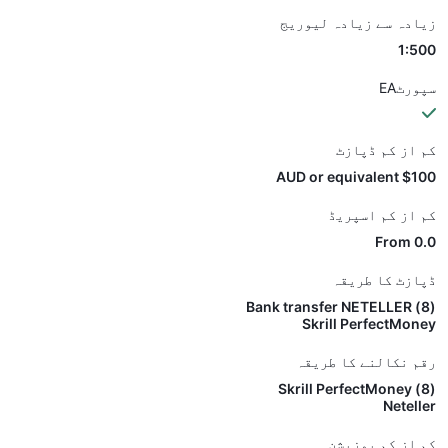
زیادہ سے زیادہ لیوریج
1:500
سپورٹEA
کم از کم ڈپازٹ
$100 AUD or equivalent
کم از کم اسپریڈ
From 0.0
ڈپازٹ کا طریقہ
(8) Bank transfer NETELLER
Skrill PerfectMoney
رقم نکالنے کا طریقہ
(8) Skrill PerfectMoney
Neteller
کم از کم پوزیشن