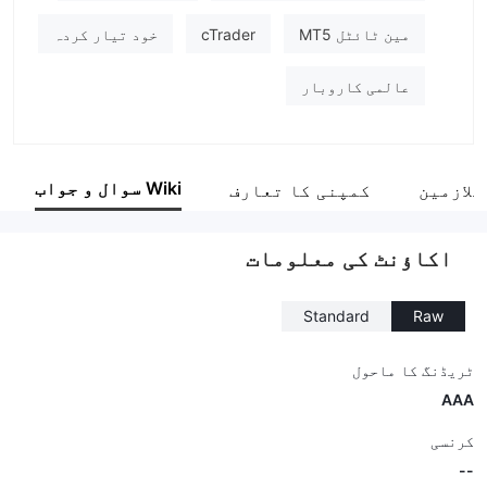
مین ٹائٹل MT5
cTrader
خود تیار کردہ
عالمی کاروبار
Wiki سوال و جواب
ملازمین
کمپنی کا تعارف
اکاؤنٹ کی معلومات
Standard
Raw
ٹریڈنگ کا ماحول
AAA
کرنسی
--