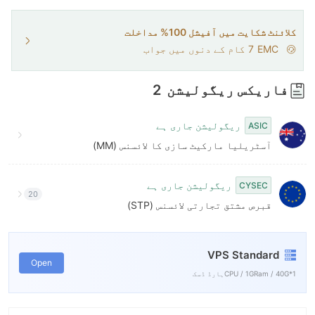
کلائنٹ شکایت میں آفیشل 100% مداخلت
EMC
7
کام کے دنوں میں جواب
فاریکس ریگولیشن
2
ریگولیشن جاری ہے
ASIC
آسٹریلیا مارکیٹ سازی کا لائسنس (MM)
ریگولیشن جاری ہے
CYSEC
20
قبرص مشتق تجارتی لائسنس (STP)
VPS Standard
Open
1*CPU / 1GRam / 40Gہارڈ ڈسک