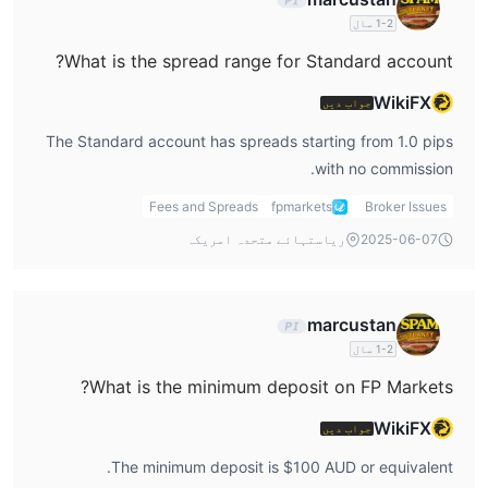
ہیں، نیز چھوٹے اور غیر معمولی کرنسی جوڑوں تک بھی۔
1-2 سال
اشاریوں کے لیے، ایف پی مارکیٹس دنیا بھر سے مقبول اشاریوں
What is the spread range for Standard account?
کا ایک انتخاب پیش کرتی ہے، بشمول ایس اینڈ پی 500، نیسڈیک،
ایف ٹی ایس ای 100، ڈیکس 30، اور مزید۔
WikiFX
جواب دیں
کموڈٹیز مارکیٹ میں، تاجر قیمتی دھاتیں جیسے سونا اور
The Standard account has spreads starting from 1.0 pips
چاندی، نیز تیل، قدرتی گیس، اور دیگر کموڈٹیز میں تجارت کر
with no commission.
سکتے ہیں۔
ایف پی مارکیٹس کریپٹو کرنسیوں میں بھی تجارت پیش کرتی ہے،
Fees and Spreads
fpmarkets
Broker Issues
جیسے بٹ کوائن، ایتھیریم، اور لائٹ کوائن، نیز مختلف
2025-06-07
ریاستہائے متحدہ امریکہ
ایکسچینجز سے شیئرز بھی، بشمول این وائی ایس ای اور نیسڈیک۔
اکاؤنٹ کی اقسام
marcustan
جب ایف پی مارکیٹس کی اکاؤنٹ اقسام کی بات آتی ہے، تو کچھ اہم
1-2 سال
باتیں غور کرنے کے قابل ہیں۔ سب سے پہلے، یہ نوٹ کرنا قابل
What is the minimum deposit on FP Markets?
قدر ہے کہ دستیاب اکاؤنٹ اقسام اس پر منحصر ہیں کہ آپ کون سا
ٹریڈنگ پلیٹ فارم استعمال کرنے کا انتخاب کرتے ہیں۔ ایم ٹی
WikiFX
جواب دیں
4 اور ایم ٹی 5 پلیٹ فارمز اسٹینڈرڈ اور راو اکاؤنٹ کی اقسام
The minimum deposit is $100 AUD or equivalent.
پیش کرتے ہیں۔