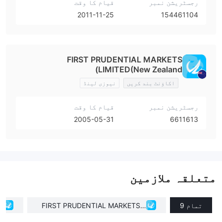
رجسٹریشن نمبر
قیام کا وقت
2011-11-25
154461104
FIRST PRUDENTIAL MARKETS
LIMITED(New Zealand)
اکاؤنٹ بند کریں
نیوزی لینڈ
رجسٹریشن نمبر
قیام کا وقت
2005-05-31
6611613
متعلقہ ملازمین
تمام 9
FIRST PRUDENTIAL MARKETS L
)
TD(Cyprus)