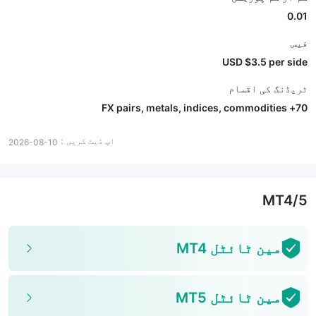
0.01
فیس
USD $3.5 per side
ٹریڈنگ کی اقسام
70+ FX pairs, metals, indices, commodities
اپ ڈیٹ کریں：
2026-08-10
MT4/5
مین ٹائٹل MT4
مین ٹائٹل MT5