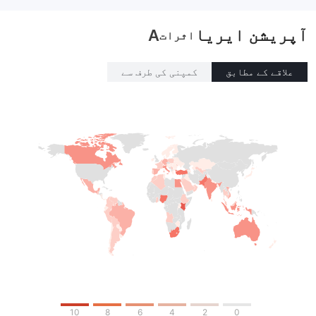
آپریشن ایریا
A
اثرات
علاقے کے مطابق
کمپنی کی طرف سے
10
8
6
4
2
0