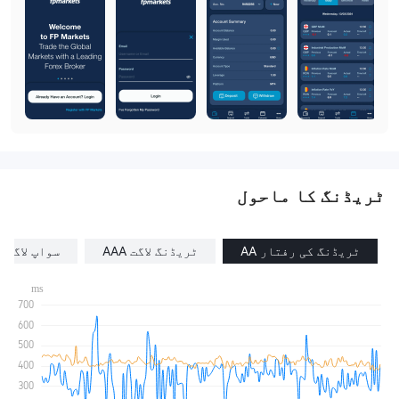
ٹریڈنگ کا ماحول
ٹریڈنگ کی رفتار AA
ٹریڈنگ لاگت AAA
سواپ لاگت B