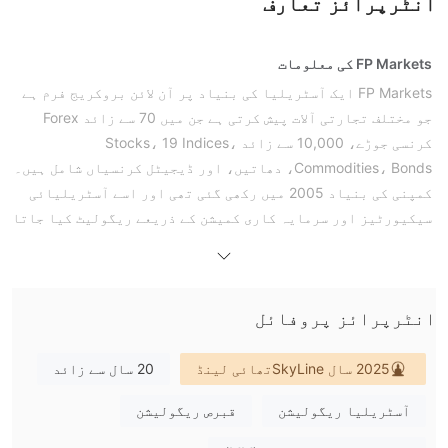
انٹرپرائز تعارف
FP Markets کی معلومات
FP Markets ایک آسٹریلیا کی بنیاد پر آن لائن بروکریج فرم ہے
جو مختلف تجارتی آلات پیش کرتی ہے جن میں 70 سے زائد Forex
کرنسی جوڑے، 10,000 سے زائد Stocks، 19 Indices،
Commodities، Bonds، دھاتیں، اور ڈیجیٹل کرنسیاں شامل ہیں۔
کمپنی کی بنیاد 2005 میں رکھی گئی تھی اور اسے آسٹریلیائی
سیکیورٹیز اور سرمایہ کاری کمیشن کے ذریعے ریگولیٹ کیا جاتا
(ASIC)
ہے۔
اور قبرص سیکیورٹیز اور exchange کمیشن
(CySEC)
.
FP Markets کلائنٹس کو متعدد ٹریڈنگ پلیٹ فارمز تک رسائی
ایم ٹی 4/5، ٹریڈنگ ویو،
انٹرپرائز پروفائل
فراہم کرتا ہے جن میں شامل ہیں
سی ٹریڈر، اور ایف پی مارکیٹس ٹریڈنگ ایپ
Broker بھی
دو Live Account اقسام پیش کرتا ہے، معیاری اور خام، کے ساتھ
2025 سال SkyLineتھائی لینڈ
20 سال سے زائد
کم سے کم جمع رقم 100 AUD یا اس کے برابر مقدار
. اس
آسٹریلیا ریگولیشن
قبرص ریگولیشن
کے علاوہ، کمپنی تاجروں کے لیے مفت ڈیمو اکاؤنٹس پیش کرتی ہے
تاکہ وہ اپنی حکمت عملیوں کو خطرے سے پاک ماحول میں آزمائیں۔