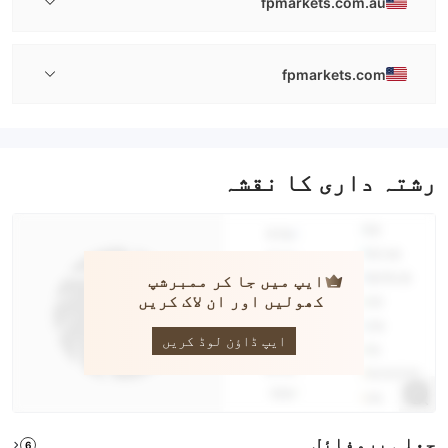
fpmarkets.com.au
fpmarkets.com
رشتہ داری کا نقشہ
ایپ میں جا کر ممبرشپ
کھولیں اور ان لاک کریں
fpmarkets
ایپ ڈاؤن لوڈ کریں
جعلی پروفائل
6