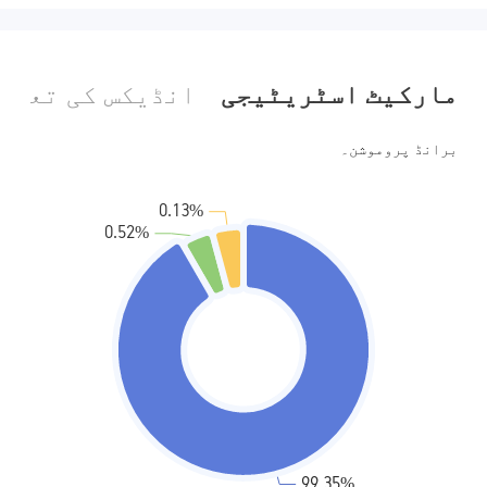
مارکیٹ اسٹریٹیجی
انڈیکس کی تعین