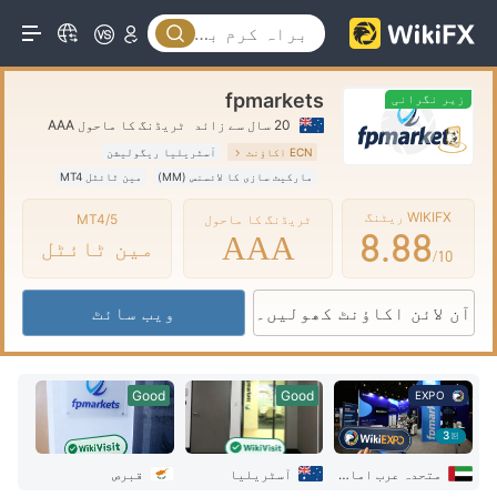
3
3
3
4
4
4
fpmarkets
5
5
5
زیر نگرانی
20 سال سے زائد
ٹریڈنگ کا ماحول AAA
6
6
6
ECN اکاؤنٹ
آسٹریلیا ریگولیشن
مارکیٹ سازی کا لائسنس (MM)
مین ٹائٹل MT4
7
7
7
عالمی کاروبار
WIKIFX ریٹنگ
ٹریڈنگ کا ماحول
MT4/5
8
.
8
8
AAA
مین ٹائٹل
/10
9
9
9
آن لائن اکاؤنٹ کھولیں۔
ویب سائٹ
Good
Good
EXPO
3
متحدہ عرب امارات
آسٹریلیا
قبرص