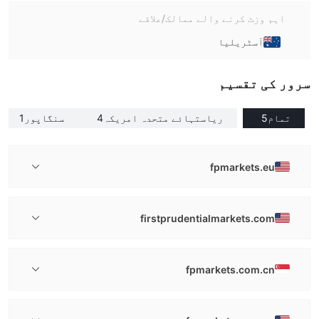
اہم وزٹ کرنے والے ممالک/علاقے
آسٹریلیا
سرور کی تقسیم
تمام
5
ریاستہائے متحدہ امریکہ
4
سنگاپور
1
fpmarkets.eu
firstprudentialmarkets.com
fpmarkets.com.cn