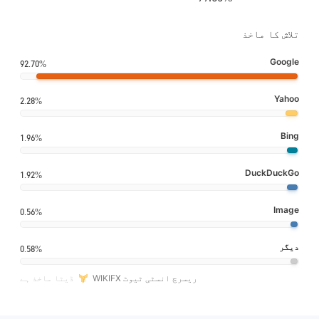
تلاش کا ماخذ
Google
92.70%
Yahoo
2.28%
Bing
1.96%
DuckDuckGo
1.92%
Image
0.56%
دیگر
0.58%
WIKIFX ریسرچ انسٹی ٹیوٹ
ڈیٹا ماخذ ہے