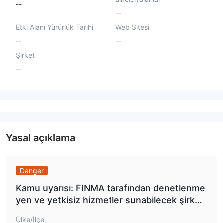
--
--
Etki Alanı Yürürlük Tarihi
Web Sitesi
--
--
Şirket
--
Yasal açıklama
Danger
Kamu uyarısı: FINMA tarafından denetlenme
yen ve yetkisiz hizmetler sunabilecek şirketl
er ve kişilerin uyarı listesiCapital Altrion Ltd /
Ülke/İlçe