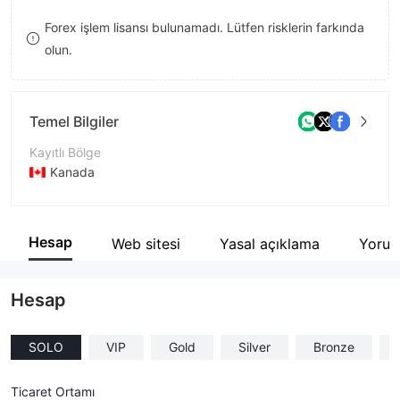
8
Forex işlem lisansı bulunamadı. Lütfen risklerin farkında
olun.
9
Temel Bilgiler
Kayıtlı Bölge
Kanada
İşletme Dönemi
1-2 yıl
Hesap
Web sitesi
Yasal açıklama
Yoru
Şirket Adı
Capital Altrion Ltd
Hesap
SOLO
VIP
Gold
Silver
Bronze
Ticaret Ortamı