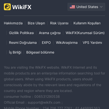
United States
Hakkımızda
|
Bize Ulaşın
|
Risk Uyarısı
|
Kullanım Koşulları
|
Gizlilik Politikası
|
Arama çağrısı
|
WikiFX(Kurumsal Sürüm)
|
Resmi Doğrulama
|
EXPO
|
WikiAraştırma
|
VPS Yardımı
|
İş Birliği
|
Bölgesel bölünme
You are visiting the WikiFX website. WikiFX Internet and its
mobile products are an enterprise information searching tool for
global users. When using WikiFX products, users should
consciously abide by the relevant laws and regulations of the
country and region where they are located.
consumer hotline：006531290538
Official Email：support@wikifx.com；
Mobile Phone Number：234 706 777 7762；61 449895363