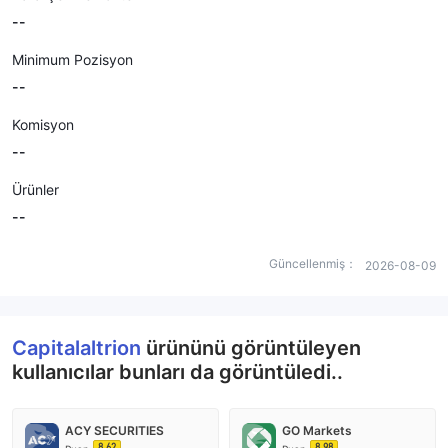
--
Minimum Pozisyon
--
Komisyon
--
Ürünler
--
Güncellenmiş：
2026-08-09
Capitalaltrion
ürününü görüntüleyen
kullanıcılar bunları da görüntüledi..
ACY SECURITIES
GO Markets
8.62
8.98