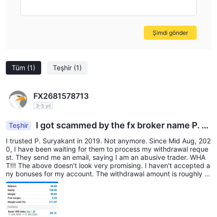
Şimdi gönder
Tüm
(1)
Teşhir
(1)
FX2681578713
3-5 yıl
I got scammed by the fx broker name P. S
Teşhir
uryakant
I trusted P. Suryakant in 2019. Not anymore. Since Mid Aug, 202
0, I have been waiting for them to process my withdrawal reque
st. They send me an email, saying I am an abusive trader. WHA
T!!! The above doesn't look very promising. I haven't accepted a
ny bonuses for my account. The withdrawal amount is roughly 1
000$ to my credit card, the same way I have deposited the su
m. At this point, I can only wait for 10 business days, i suppose :-
( I am slowly loosing hope. Looks like a ponzi pyramid scheme,
where they are either waiting for new client money to pay old cli
ent's money (OR) they are short of cash altogether and delaying