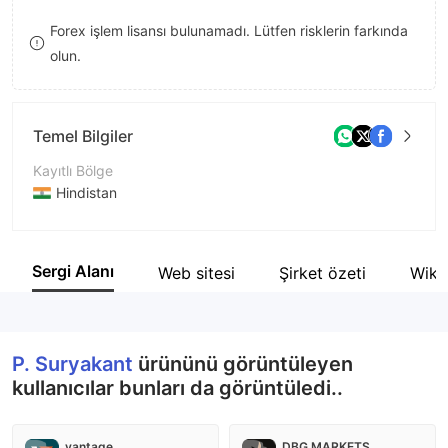
9
7
Forex işlem lisansı bulunamadı. Lütfen risklerin farkında
olun.
8
9
Temel Bilgiler
Kayıtlı Bölge
Hindistan
İşletme Dönemi
5-10 yıl
Sergi Alanı
Web sitesi
Şirket özeti
Wiki
Şirket Adı
P. Suryakant Share & Stock Brokers Pvt. Ltd.
P. Suryakant
ürününü görüntüleyen
kullanıcılar bunları da görüntüledi..
vantage
DBG MARKETS