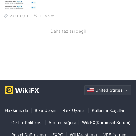
bankruptcy.
2021-09-11
Filipinler
Daha fazlası değil
United States
Hakkımızda
|
Bize Ulaşın
|
Risk Uyarısı
|
Kullanım Koşulları
|
Gizlilik Politikası
|
Arama çağrısı
|
WikiFX(Kurumsal Sürüm)
|
Resmi Doğrulama
|
EXPO
|
WikiAraştırma
|
VPS Yardımı