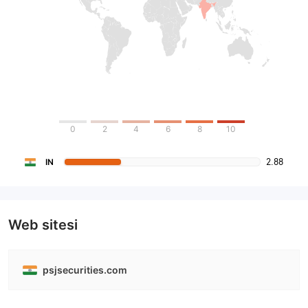
0
2
4
6
8
10
2.88
IN
Web sitesi
psjsecurities.com