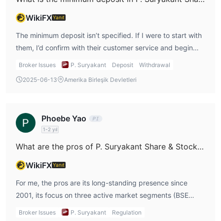
WikiFX
Yanıt
The minimum deposit isn’t specified. If I were to start with
them, I’d confirm with their customer service and begin
with a small test deposit to understand the process.
Broker Issues
P. Suryakant
Deposit
Withdrawal
2025-06-13
Amerika Birleşik Devletleri
Phoebe Yao
1-2 yıl
What are the pros of P. Suryakant Share & Stock Brokers?
WikiFX
Yanıt
For me, the pros are its long-standing presence since
2001, its focus on three active market segments (BSE
Equity, BSE Derivatives, MCX Currency Futures), and the
Broker Issues
P. Suryakant
Regulation
fact that it offers internet-based trading. Having more