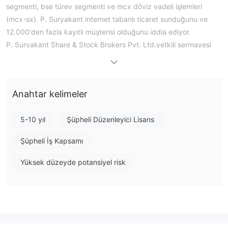
segmenti, bse türev segmenti ve mcx döviz vadeli işlemleri
(mcx-sx). P. Suryakant internet tabanlı ticaret sunduğunu ve
12.000'den fazla kayıtlı müşterisi olduğunu iddia ediyor.
P. Suryakant Share & Stock Brokers Pvt. Ltd.yetkili sermayesi
rs'dir. 25.000.000 TL olup, ödenmiş sermayesi TL'dir.
25.000.000. sigorta ve emeklilik fonları dışında mali aracılığa
yardımcı faaliyetlerde bulunur.
Anahtar kelimeler
Ek detaylar
Bu borsa şirketinin bazı ek detayları aşağıda listelenmiştir:
5-10 yıl
Şüpheli Düzenleyici Lisans
Ödeme sorunları
Müşteriler, bu şirketin herhangi bir ürün hizmetinden
Şüpheli İş Kapsamı
yararlanmak için abonelik ücretleri karşılığında sağladıkları kredi
kartı/banka kartı/cüzdan bilgilerinin doğru ve doğru olacağını
Yüksek düzeyde potansiyel risk
kabul eder, anlar ve onaylarlarsa ve siz, bu şirketin ürün
hizmetlerinden herhangi birini kullanmayacaksanız, yasal olarak
size ait olmayan, yani bir işlemde kendi kartınızı/hesabınızı
kullanmalısınız. Ayrıca, bu şirketin ürünü için ödeme yaparken
doğru ve geçerli kredi kartı bilgilerini vermeyi kabul ve taahhüt