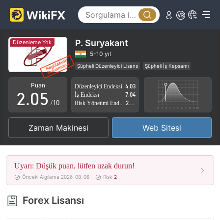
0
1
2
P. Suryakant
Düzenleme Yok
0
3
5-10 yıl
Şüpheli Düzenleyici Lisans
Şüpheli İş Kapsamı
1
4
Yüksek düzeyde potansiyel risk
Puan
Düzenleyici Endeksi
4.03
2
.
0
5
İş Endeksi
7.04
/10
Risk Yönetimi Endeksi
2.80
3
1
6
Zaman Makinesi
Web Sitesi
4
2
7
5
3
8
Uyarı: Düşük puan, lütfen uzak durun!
6
4
9
Önceki Algılama 2026-08-06
Risk
2
7
5
Forex Lisansı
8
6