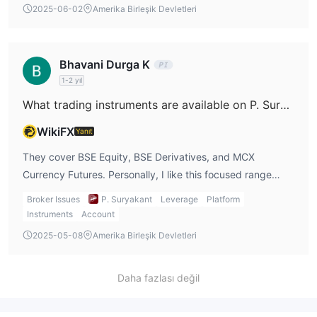
2025-06-02
Amerika Birleşik Devletleri
than 12,000 clients also shows it has built some trust over
the years.
Bhavani Durga K
1-2 yıl
What trading instruments are available on P. Suryakant Share & Stock Brokers?
WikiFX
Yanıt
They cover BSE Equity, BSE Derivatives, and MCX
Currency Futures. Personally, I like this focused range
because it allows me to trade stocks, derivatives, and
Broker Issues
P. Suryakant
Leverage
Platform
currency futures all in one place.
Instruments
Account
2025-05-08
Amerika Birleşik Devletleri
Daha fazlası değil